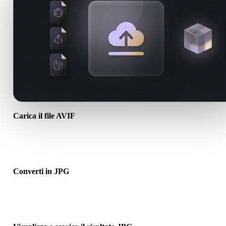
Carica il file AVIF
Scegli un file .AVIF dal dispositivo. Se il formato richiama texture o
associati, caricali insieme.
Converti in JPG
Esegui la conversione nel browser per creare un file .JPG per il
prossimo flusso 3D, stampa, web, AR o game.