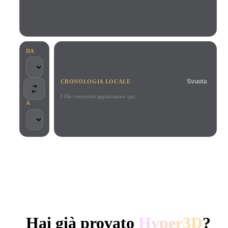
Casi D'uso
Remix immagini IA
Generatore HDRI IA
Editor mesh
3D Printing
Animation
Miglioratore immagini IA
Motore di ricerca per modelli 3D
Game
Automotive
Generatore di texture IA
Convertitore da SVG a 3D
Development
Design
DA
NFT Creation
E-commerce
Svuota
CRONOLOGIA LOCALE
Character
VR/AR
Design
I file convertiti appariranno qui.
A
Metaverse
Jewelry Design
Mechanical
Engineering
SCELTO DA CREATOR E TEAM
Plug-In
Elaborazione locale
Nessun account richiesto
Fino a 200 MB
Blender
Unity
Unreal
GENERAZIONE 3D AI DI HYPER3D
Godot
Maya
3DS Max
Hai già provato
Hyper3D
?