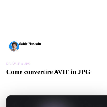
L’AI 3D ha raggiunto una nuova soglia. Rodin Gen-2.5 offre
geometria in circa 4 s, modello completo in circa 5 s, oltre 10
milioni di poligoni, struttura pulita e output pronti per la
produzione.
Sabir Hussain
Appassionato di AI e tecnologia
DA AVIF A JPG
Come convertire AVIF in JPG
Segui questo flusso Da AVIF a JPG per creare un file .JPG nel
browser.