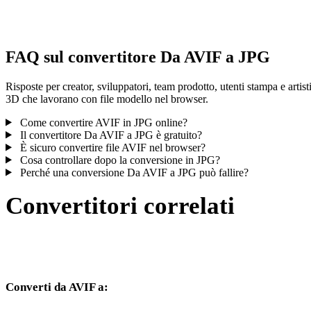
controlla il risultato prima di pubblicare o consegnare.
FAQ sul convertitore Da AVIF a JPG
Risposte per creator, sviluppatori, team prodotto, utenti stampa e artist
3D che lavorano con file modello nel browser.
Come convertire AVIF in JPG online?
Il convertitore Da AVIF a JPG è gratuito?
È sicuro convertire file AVIF nel browser?
Cosa controllare dopo la conversione in JPG?
Perché una conversione Da AVIF a JPG può fallire?
Convertitori correlati
Continua con flussi di conversione AVIF e JPG disponibili come
pagine supportate.
Converti da AVIF a:
Altri formati di destinazione disponibili dal selettore AVIF.