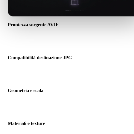
Prontezza sorgente AVIF
Verifica che il file AVIF si apra correttamente e includa materiali,
texture o dati binari associati richiesti.
Compatibilità destinazione JPG
Conferma che JPG sia accettato dall’app, motore, slicer, visualizzat
AR o pipeline di destinazione.
Geometria e scala
Visualizza il risultato per controllare scala, orientamento, visibilità
mesh, normali e numero previsto di oggetti.
Materiali e texture
Alcune conversioni semplificano materiali o riferimenti texture este