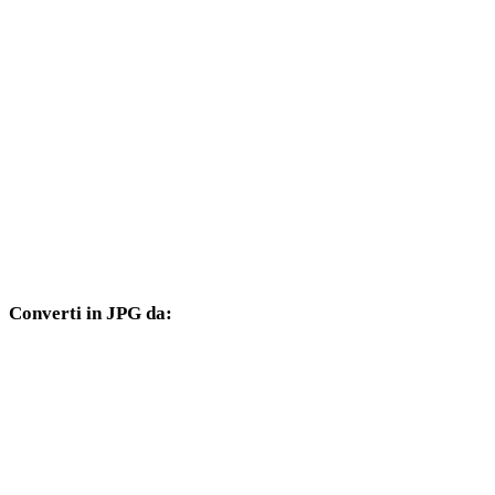
Da AVIF a 3DM
Da AVIF a DXF
Da AVIF a DWG
Da AVIF a PNG
Da AVIF a JPEG
Da AVIF a WEBP
Converti in JPG da:
Altri formati sorgente il cui selettore di destinazione include JPG.
Da PNG a JPG
Da JPEG a JPG