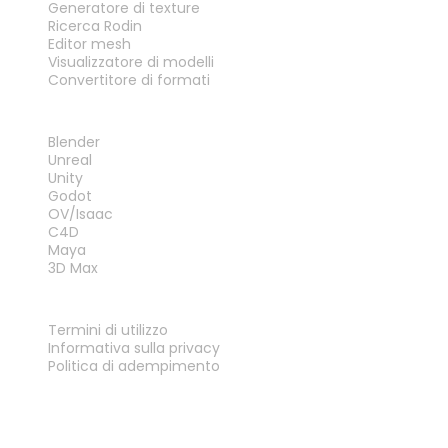
Generatore di texture
Ricerca Rodin
Editor mesh
Visualizzatore di modelli
Convertitore di formati
PLUG-IN
Blender
Unreal
Unity
Godot
OV/Isaac
C4D
Maya
3D Max
LEGALE
Termini di utilizzo
Informativa sulla privacy
Politica di adempimento
Contattaci