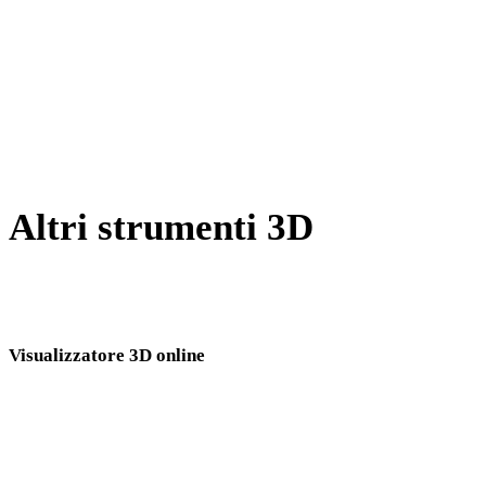
Da WEBP a JPG
Da BMP a JPG
Da GIF a JPG
Da SVG a JPG
Altri strumenti 3D
Ispeziona asset sorgente o convertiti nei visualizzatori 3D online
correlati prima di importarli nel flusso successivo.
Visualizzatore 3D online
Otto visualizzatori correlati fissi selezionati per questa pagina di conversione.
Visualizzatore 3DS