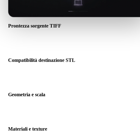
Prontezza sorgente TIFF
Verifica che il file TIFF si apra correttamente e includa materiali, te
o dati binari associati richiesti.
Compatibilità destinazione STL
Conferma che STL sia accettato dall’app, motore, slicer, visualizzat
AR o pipeline di destinazione.
Geometria e scala
Visualizza il risultato per controllare scala, orientamento, visibilità
mesh, normali e numero previsto di oggetti.
Materiali e texture
Alcune conversioni semplificano materiali o riferimenti texture este