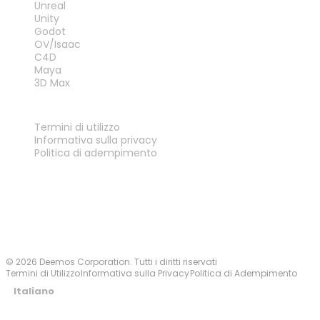
Unreal
Unity
Godot
OV/Isaac
C4D
Maya
3D Max
LEGALE
Termini di utilizzo
Informativa sulla privacy
Politica di adempimento
Contattaci
© 2026 Deemos Corporation. Tutti i diritti riservati
Termini di Utilizzo
Informativa sulla Privacy
Politica di Adempimento
Italiano