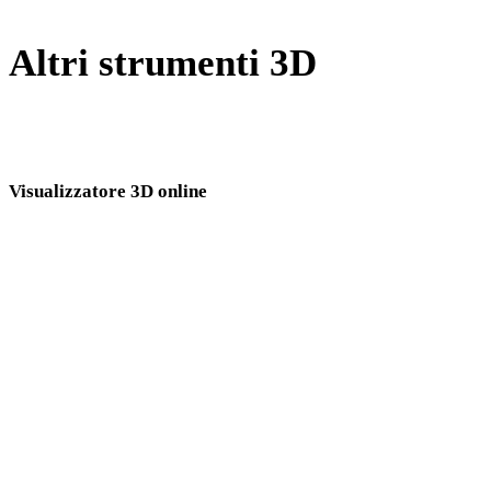
Altri strumenti 3D
Ispeziona asset sorgente o convertiti nei visualizzatori 3D online
correlati prima di importarli nel flusso successivo.
Visualizzatore 3D online
Otto visualizzatori correlati fissi selezionati per questa pagina di conversione.
Visualizzatore 3DM
Visualizzatore GLTF
Visualizzatore STL
Visualizzatore GLB
Visualizzatore FBX