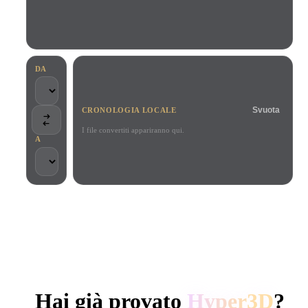
Casi D'uso
Remix immagini IA
Generatore HDRI IA
Editor mesh
3D Printing
Animation
Miglioratore immagini IA
Motore di ricerca per modelli 3D
Game
Automotive
Generatore di texture IA
Convertitore da SVG a 3D
Development
Design
DA
NFT Creation
E-commerce
Svuota
CRONOLOGIA LOCALE
Character
VR/AR
Design
I file convertiti appariranno qui.
A
Metaverse
Jewelry Design
Mechanical
Engineering
SCELTO DA CREATOR E TEAM
Plug-In
Elaborazione locale
Nessun account richiesto
Fino a 200 MB
Blender
Unity
Unreal
GENERAZIONE 3D AI DI HYPER3D
Godot
Maya
3DS Max
Hai già provato
Hyper3D
?