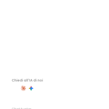
Visualizzatore OBJ
Visualizzatore USDZ
Visualizzatore DAE
Chiedi all'IA di noi
PRODOTTO
ChatAvatar