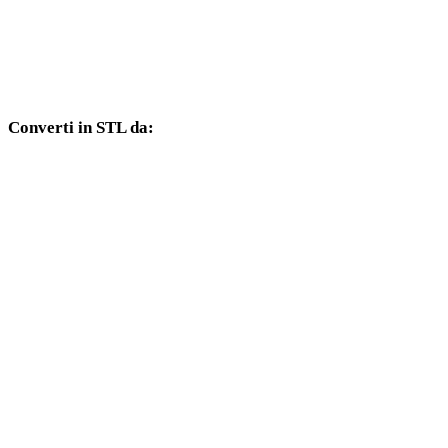
Da TIFF a DXF
Da TIFF a DWG
Converti in STL da:
Altri formati sorgente il cui selettore di destinazione include STL.
Da OBJ a STL
Da FBX a STL
Da USDZ a STL
Da GLB a STL
Da GLTF a STL
Da 3MF a STL