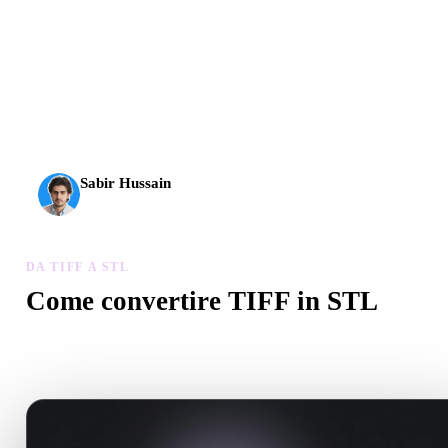
L’AI 3D ha raggiunto una nuova soglia. Rodin Gen-2.5 offre
geometria in circa 4 s, modello completo in circa 5 s, oltre 10
milioni di poligoni, struttura pulita e output pronti per la
produzione.
Sabir Hussain
Appassionato di AI e tecnologia
DA TIFF A STL
Come convertire TIFF in STL
Segui questo flusso Da TIFF a STL per creare un file .STL nel
browser.