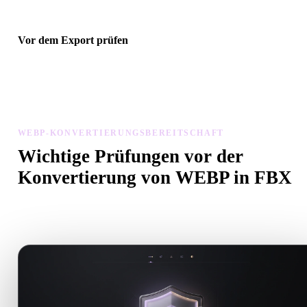
Vor dem Export prüfen
Prüfen Sie Geometrie, Materialien, Skalierung und Asset-Bereitscha
mit Viewer und verwandten Tools, bevor Sie die endgültige Datei
herunterladen.
WEBP-KONVERTIERUNGSBEREITSCHAFT
Wichtige Prüfungen vor der
Konvertierung von WEBP in FBX
Nutzen Sie diese Prüfungen, um Überraschungen beim Wechsel v
.WEBP zu .FBX zu vermeiden.