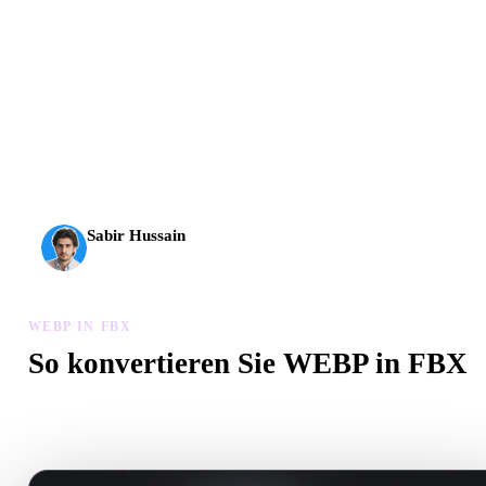
AI-3D erreicht eine neue Stufe: Rodin Gen-2.5 liefert
Geometrie in etwa 4 Sekunden, vollständige Modelle in etwa
5 Sekunden, über 10 Mio. Polygone, klare Struktur und
produktionsreife Ergebnisse.
Sabir Hussain
KI- und Tech-Enthusiast
WEBP IN FBX
So konvertieren Sie WEBP in FBX
Folgen Sie diesem WEBP in FBX-Workflow, um eine .FBX-Datei
Browser zu erstellen.