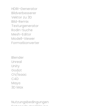
WERKZEUGE
HDRI-Generator
Bildverbesserer
Vektor zu 3D
Bild-Remix
Texturgenerator
Rodin-Suche
Mesh-Editor
Modell-Viewer
Formatkonverter
PLUG-INS
Blender
Unreal
Unity
Godot
OV/Isaac
C4D
Maya
3D Max
RECHTLICHES
Nutzungsbedingungen