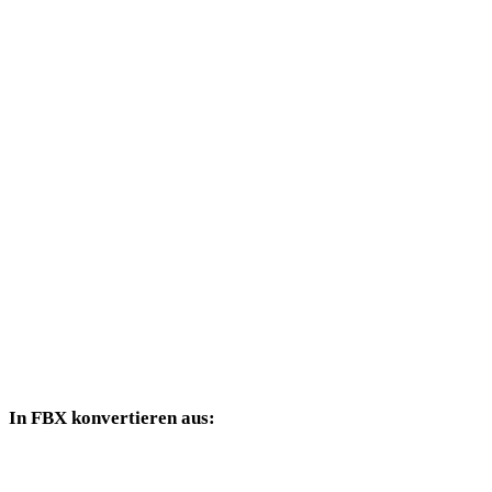
WEBP in DAE
WEBP in 3DS
WEBP in 3DM
WEBP in DXF
WEBP in DWG
WEBP in PNG
WEBP in JPG
WEBP in JPEG
In FBX konvertieren aus:
Weitere Quellformate, deren Zielauswahl FBX enthält.