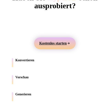
ComfyUI
ausprobiert?
Erstellen Sie 3D-Modelle aus Text oder Bildern,
Stile
prüfen Sie sie online und exportieren Sie Assets für
Abstract
Anime
Cartoon
Cel-Shaded
Games, Produkte, AR und 3D-Druck.
Fantasy
Flat
Gothic
Hand-Painte
Kostenlos starten
Industrial
Isometric
Low Poly
Medieval
Konvertieren
Minimalist
Modern
Organic
Photorealisti
Verschieben Sie Modelle zwischen browserunterstützten Formaten.
Pixel Art
Realistic
Retro
Stylized
Vorschau
Prüfen Sie Quell- und konvertierte Dateien online.
Voxel
Generieren
Erstellen Sie neue 3D-Assets aus Text oder Bildern.