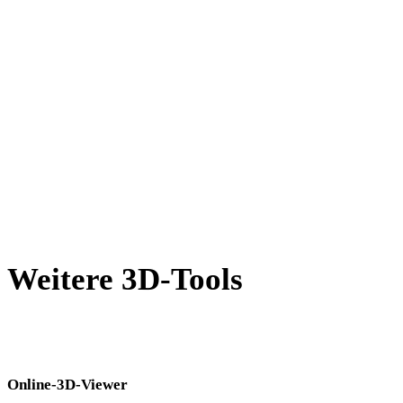
AMF in FBX
X in FBX
BLEND in FBX
PNG in FBX
JPG in FBX
Show 7 more
Weitere 3D-Tools
Prüfen Sie Quell- oder konvertierte Assets in passenden Online-3D-
Viewern, bevor Sie sie in den nächsten Workflow übernehmen.
Online-3D-Viewer