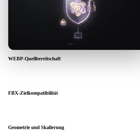
WEBP-Quellbereitschaft
Prüfen Sie, ob die WEBP-Datei korrekt geöffnet wird und alle
benötigten Material-, Textur- oder Binärdaten enthält.
FBX-Zielkompatibilität
Bestätigen Sie, dass FBX von Ziel-App, Engine, Slicer, AR-Viewer 
Produktionspipeline akzeptiert wird.
Geometrie und Skalierung
Prüfen Sie das Ergebnis auf Skalierung, Ausrichtung, Mesh-