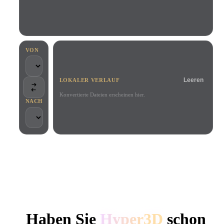
Anwendungsfälle
KI-Bild-Remix
KI-HDRI-Generator
3D-Mesh-Editor
3D Printing
Animation
KI-Bildverbesserer
3D-Modellsuchmaschine
Game
Automotive
KI-Texturengenerator
SVG-zu-3D-Konverter
Development
Design
VON
NFT Creation
E-commerce
Leeren
LOKALER VERLAUF
Character
VR/AR
Design
Konvertierte Dateien erscheinen hier.
NACH
Metaverse
Jewelry Design
Mechanical
Engineering
VON KREATIVEN UND TEAMS GENUTZT
Plug-Ins
Lokale Verarbeitung
Kein Konto erforderlich
Bis zu 200 MB
Blender
Unity
Unreal
HYPER3D KI-3D-GENERIERUNG
Godot
Maya
3DS Max
Haben Sie
Hyper3D
schon