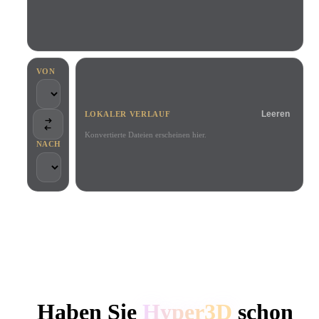
Anwendungsfälle
KI-Bild-Remix
KI-HDRI-Generator
3D-Mesh-Editor
3D Printing
Animation
KI-Bildverbesserer
3D-Modellsuchmaschine
Game
Automotive
KI-Texturengenerator
SVG-zu-3D-Konverter
Development
Design
VON
NFT Creation
E-commerce
Leeren
LOKALER VERLAUF
Character
VR/AR
Design
Konvertierte Dateien erscheinen hier.
NACH
Metaverse
Jewelry Design
Mechanical
Engineering
VON KREATIVEN UND TEAMS GENUTZT
Plug-Ins
Lokale Verarbeitung
Kein Konto erforderlich
Bis zu 200 MB
Blender
Unity
Unreal
HYPER3D KI-3D-GENERIERUNG
Godot
Maya
3DS Max
Haben Sie
Hyper3D
schon