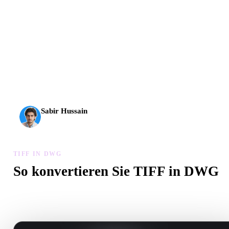
AI-3D erreicht eine neue Stufe: Rodin Gen-2.5 liefert
Geometrie in etwa 4 Sekunden, vollständige Modelle in etwa
5 Sekunden, über 10 Mio. Polygone, klare Struktur und
produktionsreife Ergebnisse.
Sabir Hussain
KI- und Tech-Enthusiast
TIFF IN DWG
So konvertieren Sie TIFF in DWG
Folgen Sie diesem TIFF in DWG-Workflow, um eine .DWG-Datei
Browser zu erstellen.