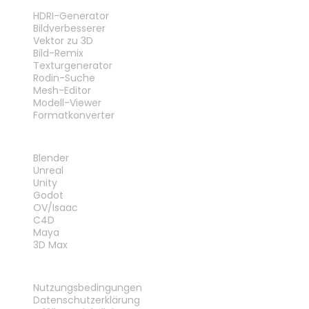
WERKZEUGE
HDRI-Generator
Bildverbesserer
Vektor zu 3D
Bild-Remix
Texturgenerator
Rodin-Suche
Mesh-Editor
Modell-Viewer
Formatkonverter
PLUG-INS
Blender
Unreal
Unity
Godot
OV/Isaac
C4D
Maya
3D Max
RECHTLICHES
Nutzungsbedingungen
Datenschutzerklärung