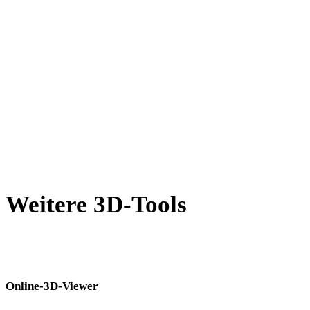
WEBP in DWG
BMP in DWG
GIF in DWG
HEIC in DWG
AVIF in DWG
SVG in DWG
Weitere 3D-Tools
Prüfen Sie Quell- oder konvertierte Assets in passenden Online-3D-
Viewern, bevor Sie sie in den nächsten Workflow übernehmen.
Online-3D-Viewer
Acht feste verwandte Viewer für diese Konverterseite.