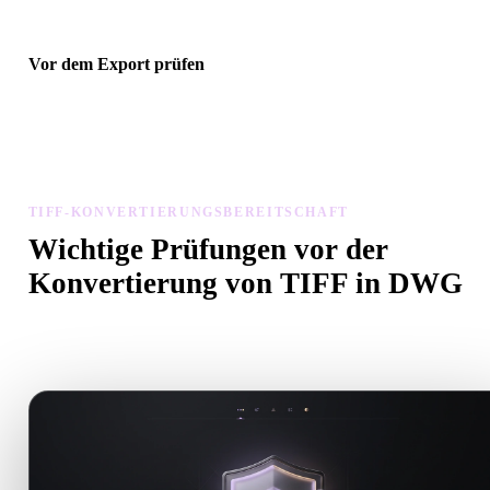
Vor dem Export prüfen
Prüfen Sie Geometrie, Materialien, Skalierung und Asset-Bereitscha
mit Viewer und verwandten Tools, bevor Sie die endgültige Datei
herunterladen.
TIFF-KONVERTIERUNGSBEREITSCHAFT
Wichtige Prüfungen vor der
Konvertierung von TIFF in DWG
Nutzen Sie diese Prüfungen, um Überraschungen beim Wechsel v
.TIFF zu .DWG zu vermeiden.