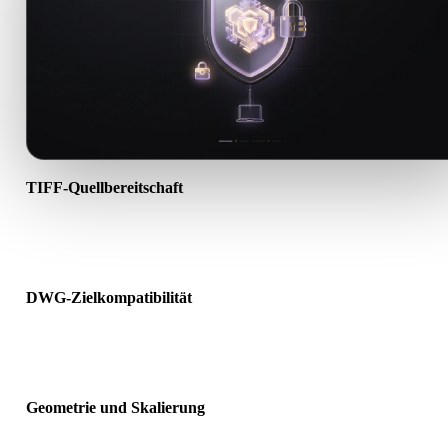
TIFF-Quellbereitschaft
Prüfen Sie, ob die TIFF-Datei korrekt geöffnet wird und alle benöti
Material-, Textur- oder Binärdaten enthält.
DWG-Zielkompatibilität
Bestätigen Sie, dass DWG von Ziel-App, Engine, Slicer, AR-Viewer
oder Produktionspipeline akzeptiert wird.
Geometrie und Skalierung
Prüfen Sie das Ergebnis auf Skalierung, Ausrichtung, Mesh-