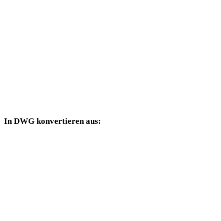
TIFF in PLY
TIFF in DAE
TIFF in 3DS
TIFF in 3DM
TIFF in DXF
In DWG konvertieren aus:
Weitere Quellformate, deren Zielauswahl DWG enthält.
PNG in DWG
JPG in DWG
JPEG in DWG