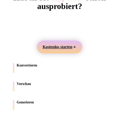
ComfyUI
ausprobiert?
Erstellen Sie 3D-Modelle aus Text oder Bildern,
Stile
prüfen Sie sie online und exportieren Sie Assets für
Abstract
Anime
Cartoon
Cel-Shaded
Games, Produkte, AR und 3D-Druck.
Fantasy
Flat
Gothic
Hand-Painte
Kostenlos starten
Industrial
Isometric
Low Poly
Medieval
Konvertieren
Minimalist
Modern
Organic
Photorealisti
Verschieben Sie Modelle zwischen browserunterstützten Formaten.
Pixel Art
Realistic
Retro
Stylized
Vorschau
Prüfen Sie Quell- und konvertierte Dateien online.
Voxel
Generieren
Erstellen Sie neue 3D-Assets aus Text oder Bildern.