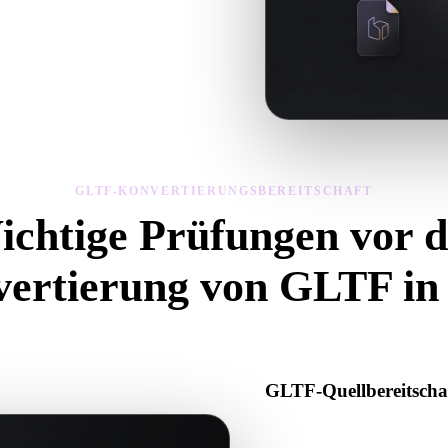
ng, Geometriesichtbarkeit und
GLTF-KONVERTIERUNGSBEREITSCHAFT
ichtige Prüfungen vor d
ertierung von GLTF i
ese Prüfungen, um Überraschungen beim Wechsel von .GLTF zu .FBX
GLTF-Quellbereitscha
Prüfen Sie, ob die GLTF-Datei
oder Binärdaten enthält.