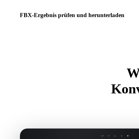
FBX-Ergebnis prüfen und herunterladen
Prüfen Sie das konvertierte Modell auf Skalierung, Ausrichtu
Materialprobleme, dann laden Sie es herunter.
W
Konv
Nutzen Sie di