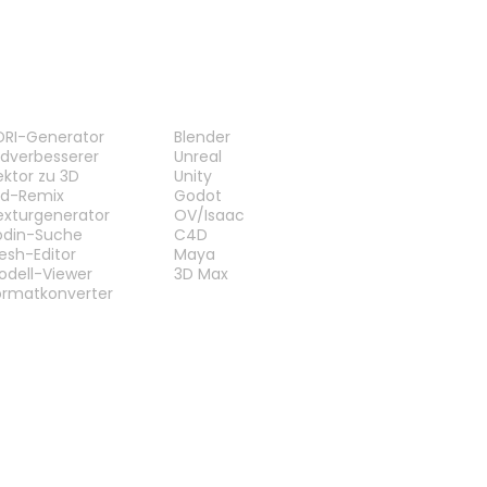
ERKZEUGE
PLUG-INS
DRI-Generator
Blender
ildverbesserer
Unreal
ektor zu 3D
Unity
ild-Remix
Godot
exturgenerator
OV/Isaac
odin-Suche
C4D
esh-Editor
Maya
odell-Viewer
3D Max
ormatkonverter