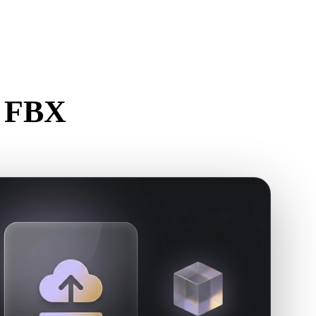
Stylized
Voxel
n FBX
erstellen.