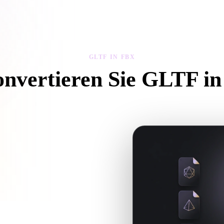
 Art
Realistic
Retro
GLTF IN FBX
onvertieren Sie GLTF i
e diesem GLTF in FBX-Workflow, um eine .FBX-Datei im Browser zu 
xturen oder Begleitdateien
für den nächsten 3D-, Druck-, Web-,