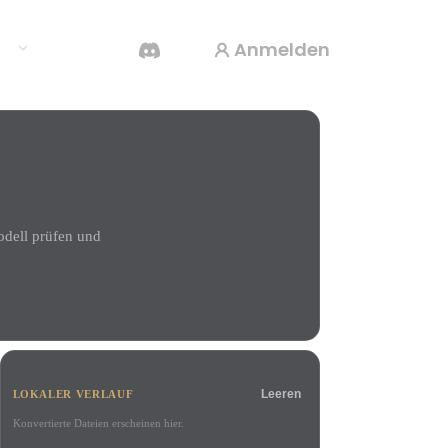
Anmelden
en
KI-Videogenerator
Erstelle Videos aus Text oder Bildern mit KI.
odell prüfen und
3D-Mesh-Editor
Leeren
LOKALER VERLAUF
Konvertierte Dateien erscheinen hier.