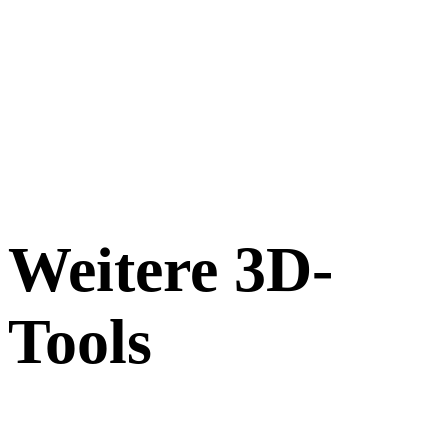
Weitere 3D-
Tools
Prüfen Sie Quell- oder konvertierte Assets in passenden Online-3D-
Viewern, bevor Sie sie in den nächsten Workflow übernehmen.