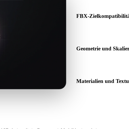
FBX-Zielkompatibilit
Bestätigen Sie, dass FBX von
Produktionspipeline akzeptier
Geometrie und Skalie
Prüfen Sie das Ergebnis auf 
erwartete Objektanzahl.
Materialien und Text
Einige Konvertierungen verei
das Ergebnis vor Veröffentl