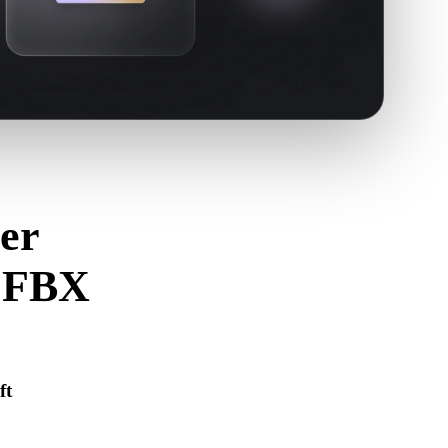
er
n FBX
 zu vermeiden.
ft
 korrekt geöffnet wird und alle benötigten Material-, Textur-