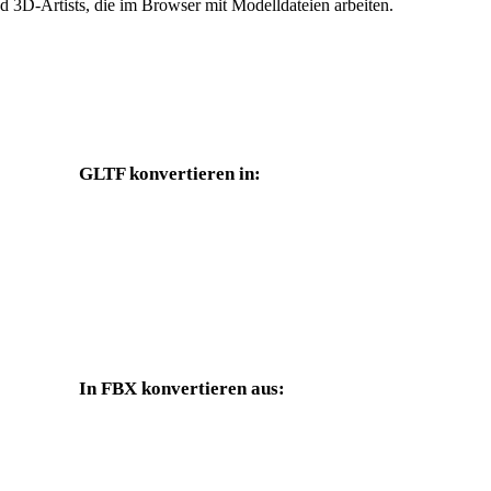
 3D-Artists, die im Browser mit Modelldateien arbeiten.
GLTF konvertieren in:
Weitere Zielformate, die über die GLTF-Auswahl verfügbar sind.
GLTF in OBJ
GLTF in USDZ
GLTF in PLY
GLTF in DAE
In FBX konvertieren aus:
Weitere Quellformate, deren Zielauswahl FBX enthält.
OBJ in FBX
USDZ in FBX