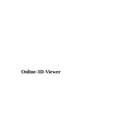
3MF in FBX
PLY in FBX
DXF in FBX
OFF in FBX
BLEND in FBX
PNG in FBX
Show 7 more
Online-3D-Viewer
Acht feste verwandte Viewer für diese Konverterseite.
3DM-Viewer
3DS-Viewer
GLTF-Viewer
GLB-Viewer