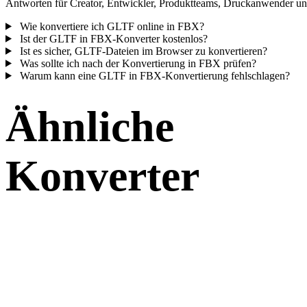
Antworten für Creator, Entwickler, Produktteams, Druckanwender und
Wie konvertiere ich GLTF online in FBX?
Ist der GLTF in FBX-Konverter kostenlos?
Ist es sicher, GLTF-Dateien im Browser zu konvertieren?
Was sollte ich nach der Konvertierung in FBX prüfen?
Warum kann eine GLTF in FBX-Konvertierung fehlschlagen?
Ähnliche
Konverter
Fahren Sie mit GLTF- und FBX-Workflows fort, die als unterstützte
Konverterseiten verfügbar sind.