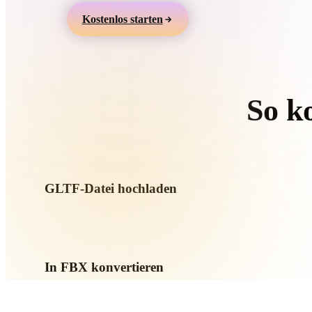
Organic
Photorealistic
Pixel
Kostenlos starten
So k
Folgen Si
GLTF-Datei hochladen
Wählen Sie eine .GLTF-Datei vom Gerät. Wenn das Format Te
referenziert, laden Sie diese zusammen hoch.
In FBX konvertieren
Starten Sie die Browser-Konvertierung, um eine .FBX-Datei 
AR- oder Game-Workflow zu erstellen.