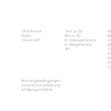
PRODUKT
FUNKTIONEN
W
ChatAvatar
Text zu 3D
H
Rodin
Bild zu 3D
B
OmniCraft
KI-Videogenerator
V
KI-Bildgenerator
B
API
T
R
M
M
F
RECHTLICHES
Nutzungsbedingungen
Datenschutzerklärung
Erfüllungsrichtlinie
Kontakt