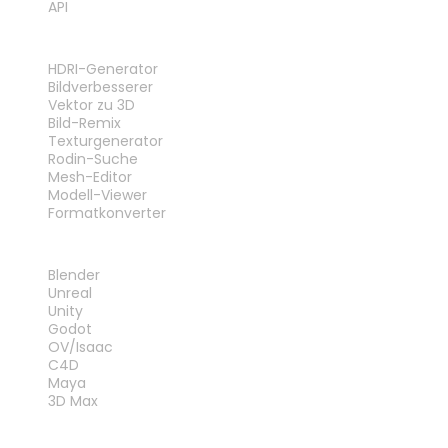
API
WERKZEUGE
HDRI-Generator
Bildverbesserer
Vektor zu 3D
Bild-Remix
Texturgenerator
Rodin-Suche
Mesh-Editor
Modell-Viewer
Formatkonverter
PLUG-INS
Blender
Unreal
Unity
Godot
OV/Isaac
C4D
Maya
3D Max
RECHTLICHES