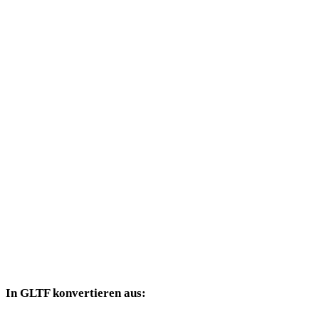
BMP in DAE
BMP in 3DS
BMP in 3DM
BMP in DXF
BMP in DWG
BMP in PNG
BMP in JPG
BMP in JPEG
BMP in WEBP
In GLTF konvertieren aus:
Weitere Quellformate, deren Zielauswahl GLTF enthält.