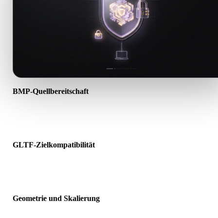
BMP-Quellbereitschaft
Prüfen Sie, ob die BMP-Datei korrekt geöffnet wird und alle benöti
Material-, Textur- oder Binärdaten enthält.
GLTF-Zielkompatibilität
Bestätigen Sie, dass GLTF von Ziel-App, Engine, Slicer, AR-Viewer
oder Produktionspipeline akzeptiert wird.
Geometrie und Skalierung
Prüfen Sie das Ergebnis auf Skalierung, Ausrichtung, Mesh-