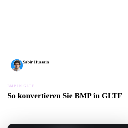
AI-3D erreicht eine neue Stufe: Rodin Gen-2.5 liefert
Geometrie in etwa 4 Sekunden, vollständige Modelle in etwa
5 Sekunden, über 10 Mio. Polygone, klare Struktur und
produktionsreife Ergebnisse.
Sabir Hussain
KI- und Tech-Enthusiast
BMP IN GLTF
So konvertieren Sie BMP in GLTF
Folgen Sie diesem BMP in GLTF-Workflow, um eine .GLTF-Date
Browser zu erstellen.