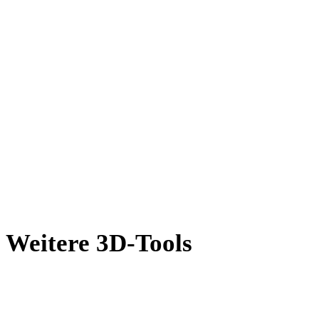
OFF in GLTF
AMF in GLTF
X in GLTF
BLEND in GLTF
PNG in GLTF
JPG in GLTF
Show 7 more
Weitere 3D-Tools
Prüfen Sie Quell- oder konvertierte Assets in passenden Online-3D-
Viewern, bevor Sie sie in den nächsten Workflow übernehmen.