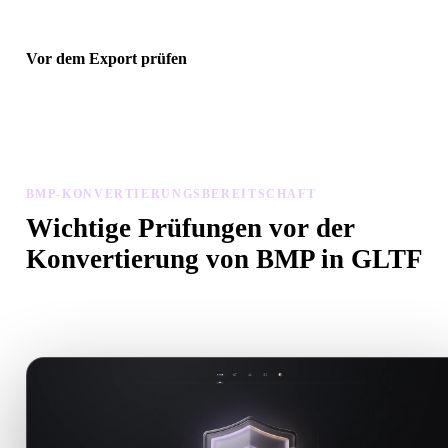
Vor dem Export prüfen
Prüfen Sie Geometrie, Materialien, Skalierung und Asset-Bereitscha
mit Viewer und verwandten Tools, bevor Sie die endgültige Datei
herunterladen.
BMP-KONVERTIERUNGSBEREITSCHAFT
Wichtige Prüfungen vor der
Konvertierung von BMP in GLTF
Nutzen Sie diese Prüfungen, um Überraschungen beim Wechsel v
.BMP zu .GLTF zu vermeiden.