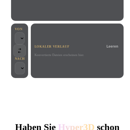
Anwendungsfälle
KI-Bild-Remix
KI-HDRI-Generator
3D-Mesh-Editor
3D Printing
Animation
KI-Bildverbesserer
3D-Modellsuchmaschine
Game
Automotive
KI-Texturengenerator
SVG-zu-3D-Konverter
Development
Design
VON
NFT Creation
E-commerce
Leeren
LOKALER VERLAUF
Character
VR/AR
Design
Konvertierte Dateien erscheinen hier.
NACH
Metaverse
Jewelry Design
Mechanical
Engineering
VON KREATIVEN UND TEAMS GENUTZT
Plug-Ins
Lokale Verarbeitung
Kein Konto erforderlich
Bis zu 200 MB
Blender
Unity
Unreal
HYPER3D KI-3D-GENERIERUNG
Godot
Maya
3DS Max
Haben Sie
Hyper3D
schon