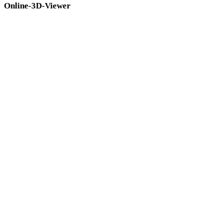
Online-3D-Viewer
Acht feste verwandte Viewer für diese Konverterseite.
OBJ-Viewer
FBX-Viewer
STL-Viewer
3MF-Viewer
3DM-Viewer
3DS-Viewer
PLY-Viewer
GLTF-Viewer