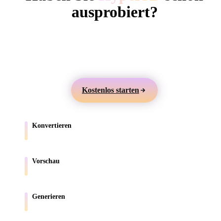
ComfyUI
ausprobiert?
Erstellen Sie 3D-Modelle aus Text oder Bildern,
Stile
prüfen Sie sie online und exportieren Sie Assets für
Abstract
Anime
Cartoon
Cel-Shaded
Games, Produkte, AR und 3D-Druck.
Fantasy
Flat
Gothic
Hand-Painte
Kostenlos starten
Industrial
Isometric
Low Poly
Medieval
Konvertieren
Minimalist
Modern
Organic
Photorealisti
Verschieben Sie Modelle zwischen browserunterstützten Formaten.
Pixel Art
Realistic
Retro
Stylized
Vorschau
Prüfen Sie Quell- und konvertierte Dateien online.
Voxel
Generieren
Erstellen Sie neue 3D-Assets aus Text oder Bildern.