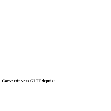
BMP vers 3DM
BMP vers DXF
BMP vers DWG
BMP vers PNG
BMP vers JPG
BMP vers JPEG
BMP vers WEBP
Convertir vers GLTF depuis :
Autres formats source dont le sélecteur cible inclut GLTF.
OBJ vers GLTF