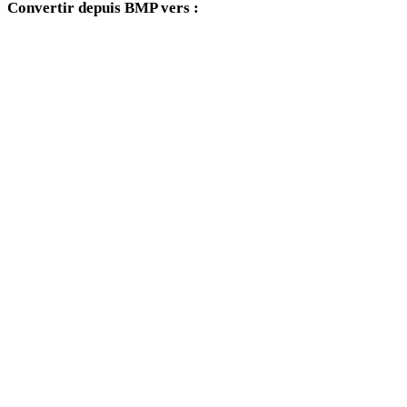
Convertir depuis BMP vers :
Autres formats cibles disponibles depuis le sélecteur BMP.
BMP vers OBJ
BMP vers FBX
BMP vers USDZ
BMP vers STL
BMP vers GLB
BMP vers 3MF
BMP vers PLY
BMP vers DAE
BMP vers 3DS