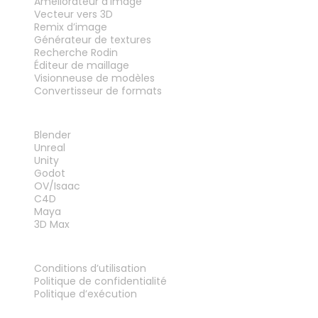
Améliorateur d’image
Vecteur vers 3D
Remix d’image
Générateur de textures
Recherche Rodin
Éditeur de maillage
Visionneuse de modèles
Convertisseur de formats
PLUG-INS
Blender
Unreal
Unity
Godot
OV/Isaac
C4D
Maya
3D Max
MENTIONS LÉGALES
Conditions d’utilisation
Politique de confidentialité
Politique d’exécution
Contactez-nous