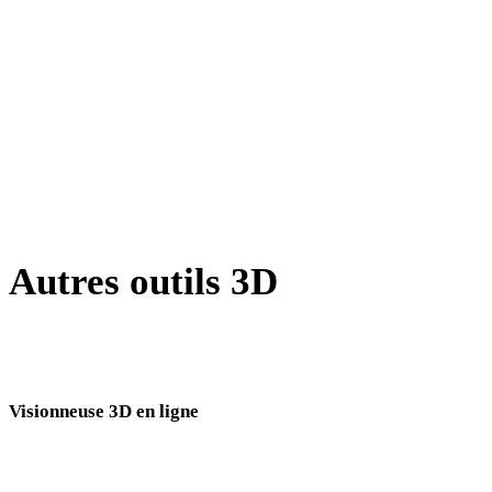
X vers GLTF
BLEND vers GLTF
PNG vers GLTF
JPG vers GLTF
Show 7 more
Autres outils 3D
Inspectez les assets source ou convertis dans des visionneuses 3D en
ligne associées avant de les importer dans votre prochain flux.
Visionneuse 3D en ligne
Huit visionneuses associées fixes sélectionnées pour cette page de conversion.