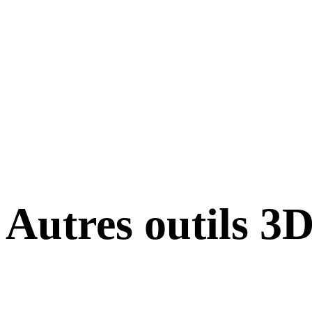
Autres outils 3
Inspectez les assets source ou convertis dans des visionneuses 3D en
ligne associées avant de les importer dans votre prochain flux.