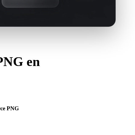
 PNG en
GLTF.
urce PNG
’ouvre correctement et inclut les matériaux, textures ou