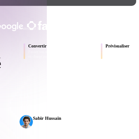
Game
n
Development
ADOPTÉ PAR LES CRÉATEURS ET LE
ce
VR/AR
Traitement local
Aucun compte requis
Jusqu’à 200 Mo
Mechanical
Convertir
Prévisualiser
Engineering
Passez vos modèles entre les formats pris
Inspectez les fichiers s
en charge par le navigateur.
en ligne.
é
ot
Maya
3DS Max
ComfyUI
L’IA 3D franchit un nouveau cap. Rodin Gen-2.5 produ
en environ 5 s, plus de 10 M de polygones, une structur
es
oon
Cel-Shaded
Fantasy
Sabir Hussain
tric
Low Poly
Medieval
Passionné d’IA et de tech