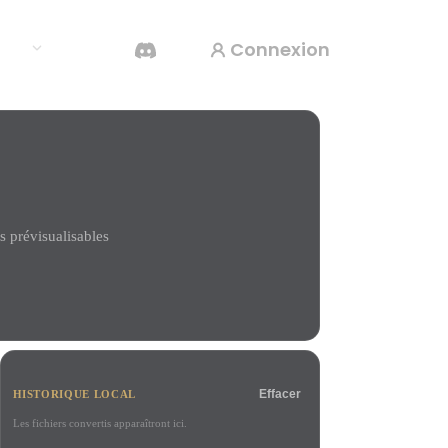
Connexion
rces
Générateur Vidéo IA
Créez des vidéos à partir de texte ou d'images
avec l'IA.
 prévisualisables
Éditeur de maillage 3D
Effacer
HISTORIQUE LOCAL
Les fichiers convertis apparaîtront ici.