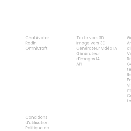
PRODUIT
FONCTIONNALITÉS
O
ChatAvatar
Texte vers 3D
G
Rodin
Image vers 3D
A
OmniCraft
Générateur vidéo IA
d
Générateur
V
d’images IA
R
API
G
t
R
É
V
m
C
f
MENTIONS LÉGALES
Conditions
d’utilisation
Politique de