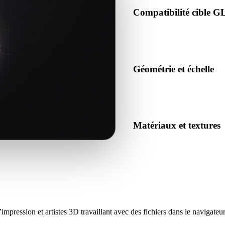
Compatibilité cible 
Confirmez que GLTF est accept
ou le pipeline cible.
Géométrie et échelle
Prévisualisez le résultat pour 
et nombre d’objets attendu.
Matériaux et textures
Certaines conversions simplif
inspectez le résultat avant pu
mpression et artistes 3D travaillant avec des fichiers dans le navigateur