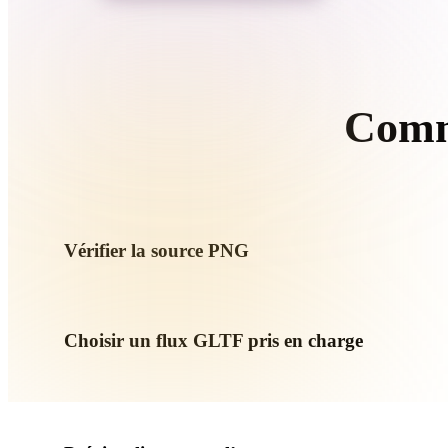
Organic
Photorealistic
Pixel
Comm
Suive
Vérifier la source PNG
Vérifiez si votre asset PNG est prêt pour le flux cible et si d
Choisir un flux GLTF pris en charge
Utilisez les liens de conversion associés ou continuez dans 
demande génération IA ou export.