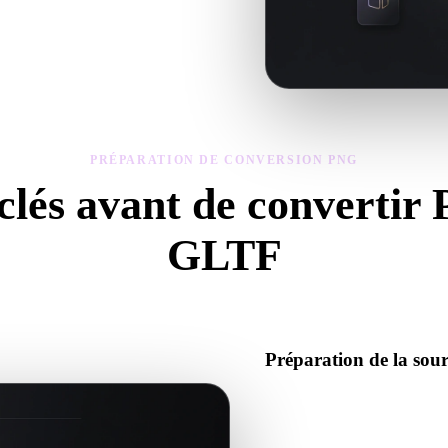
métrie, matériaux, échelle et
PRÉPARATION DE CONVERSION PNG
 clés avant de convertir
GLTF
isez ces contrôles pour éviter les surprises lors du passage de .PNG à .
Préparation de la so
Vérifiez que le fichier PNG s
données binaires requis.