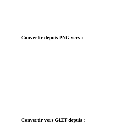
Convertir depuis PNG vers :
Autres formats cibles disponibles depuis le sélecteur PNG.
PNG vers OBJ
PNG vers FBX
PNG vers GLB
PNG vers 3MF
PNG vers 3DS
PNG vers 3DM
PNG vers JPG
PNG vers JPEG
Convertir vers GLTF depuis :
Autres formats source dont le sélecteur cible inclut GLTF.