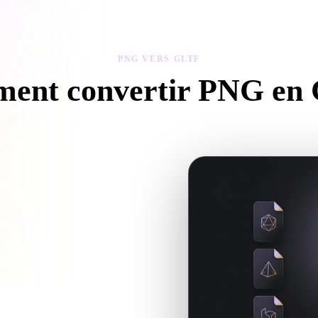
 Art
Realistic
Retro
PNG VERS GLTF
ent convertir PNG en
z ce flux PNG vers GLTF pour créer un fichier .GLTF dans votre navig
es fichiers compagnons sont requis.
Hyper3D lorsque la conversion