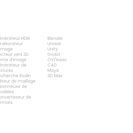
UTILS
PLUG-INS
énérateur HDRI
Blender
méliorateur
Unreal
’image
Unity
ecteur vers 3D
Godot
emix d’image
OV/Isaac
énérateur de
C4D
extures
Maya
echerche Rodin
3D Max
diteur de maillage
isionneuse de
odèles
onvertisseur de
ormats