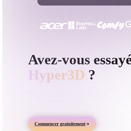
Cas D'utilisation
3D Printing
Animatio
NFT Creation
E-commer
Jewelry
Metaverse
Design
GÉNÉRATION 3D PAR IA HYPER3D
Avez-vous essay
Plug-Ins
Blender
Unity
Unreal
God
Hyper3D
?
Styles
Générez des modèles 3D à partir de texte ou
d’images, prévisualisez-les en ligne et exportez d
Abstract
Anime
Cart
assets pour jeux, produits, AR et impression 3D.
Hand-Painted
Industrial
Isome
Commencer gratuitement