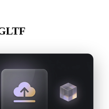
Stylized
Voxel
 GLTF
ateur.