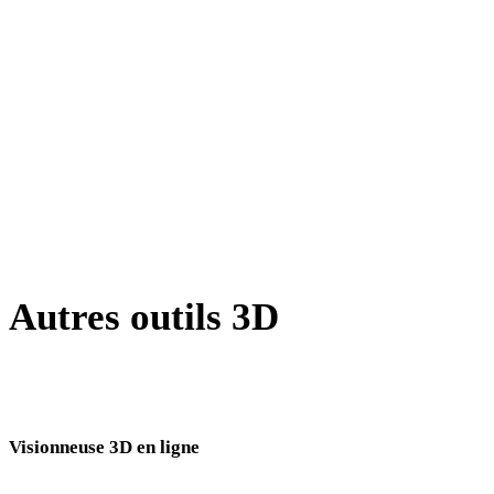
X vers USDZ
BLEND vers USDZ
PNG vers USDZ
JPG vers USDZ
JPEG vers USDZ
Show 7 more
Autres outils 3D
Inspectez les assets source ou convertis dans des visionneuses 3D en
ligne associées avant de les importer dans votre prochain flux.
Visionneuse 3D en ligne
Huit visionneuses associées fixes sélectionnées pour cette page de conversion.