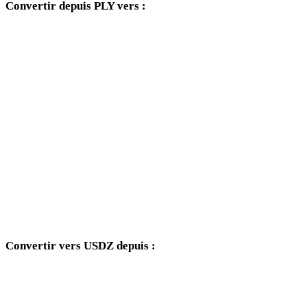
Convertir depuis PLY vers :
Autres formats cibles disponibles depuis le sélecteur PLY.
PLY vers OBJ
PLY vers FBX
PLY vers STL
PLY vers GLB
PLY vers GLTF
PLY vers DAE
Convertir vers USDZ depuis :
Autres formats source dont le sélecteur cible inclut USDZ.
OBJ vers USDZ