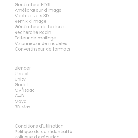
Générateur HDRI
Améliorateur d’image
Vecteur vers 3D
Remix d’image
Générateur de textures
Recherche Rodin
Éditeur de maillage
Visionneuse de modèles
Convertisseur de formats
PLUG-INS
Blender
Unreal
Unity
Godot
OV/Isaac
C4D
Maya
3D Max
MENTIONS LÉGALES
Conditions d’utilisation
Politique de confidentialité
Politique d’exécution