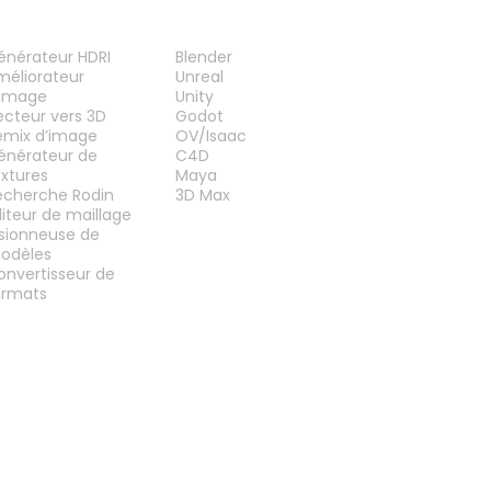
UTILS
PLUG-INS
énérateur HDRI
Blender
méliorateur
Unreal
’image
Unity
ecteur vers 3D
Godot
emix d’image
OV/Isaac
énérateur de
C4D
extures
Maya
echerche Rodin
3D Max
diteur de maillage
isionneuse de
odèles
onvertisseur de
ormats