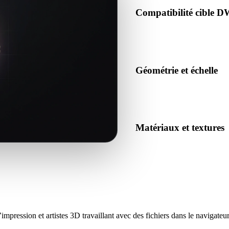
Compatibilité cible 
Confirmez que DWG est accepté
ou le pipeline cible.
Géométrie et échelle
Prévisualisez le résultat pour 
et nombre d’objets attendu.
Matériaux et textures
Certaines conversions simplif
inspectez le résultat avant pu
mpression et artistes 3D travaillant avec des fichiers dans le navigateur