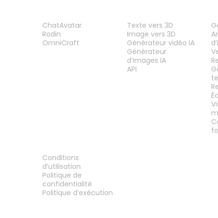
PRODUIT
FONCTIONNALITÉS
O
ChatAvatar
Texte vers 3D
G
Rodin
Image vers 3D
A
OmniCraft
Générateur vidéo IA
d
Générateur
V
d’images IA
R
API
G
t
R
É
V
m
C
f
MENTIONS LÉGALES
Conditions
d’utilisation
Politique de
confidentialité
Politique d’exécution
Contactez-nous