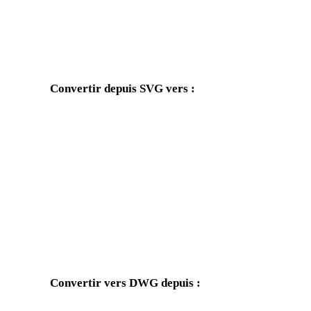
Convertir depuis SVG vers :
Autres formats cibles disponibles depuis le sélecteur SVG.
SVG vers OBJ
SVG vers FBX
SVG vers GLB
SVG vers GLTF
SVG vers DAE
SVG vers 3DS
SVG vers PNG
SVG vers JPG
Convertir vers DWG depuis :
Autres formats source dont le sélecteur cible inclut DWG.