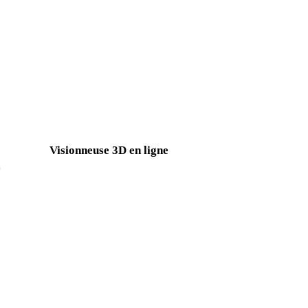
PNG vers DWG
JPG vers DWG
BMP vers DWG
TIFF vers DWG
AVIF vers DWG
D
Visionneuse 3D en ligne
Huit visionneuses associées fixes sélectionnées pour cette page de 
Visionneuse OBJ
Visionneuse FBX
Visionneuse USDZ
Visionneuse STL