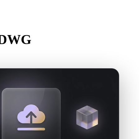
Stylized
Voxel
n DWG
ateur.