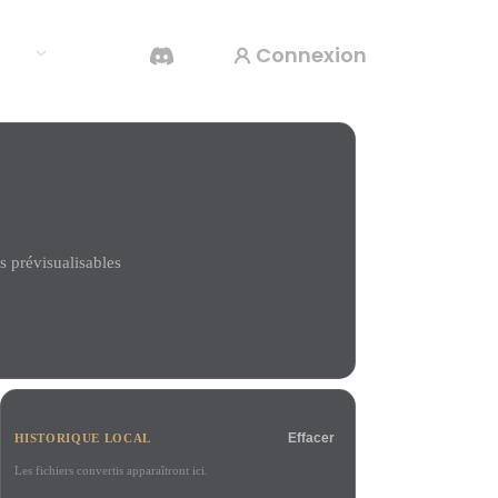
Connexion
rces
Générateur Vidéo IA
Créez des vidéos à partir de texte ou d'images
avec l'IA.
 prévisualisables
Éditeur de maillage 3D
Effacer
HISTORIQUE LOCAL
Les fichiers convertis apparaîtront ici.