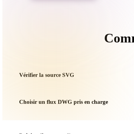
Organic
Photorealistic
Pixel
Comm
Suive
Vérifier la source SVG
Vérifiez si votre asset SVG est prêt pour le flux cible et si d
Choisir un flux DWG pris en charge
Utilisez les liens de conversion associés ou continuez dans 
demande génération IA ou export.