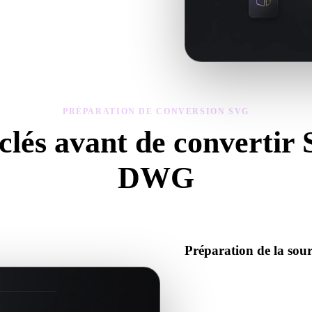
métrie, matériaux, échelle et
PRÉPARATION DE CONVERSION SVG
 clés avant de convertir
DWG
isez ces contrôles pour éviter les surprises lors du passage de .SVG à 
Préparation de la so
Vérifiez que le fichier SVG s
données binaires requis.