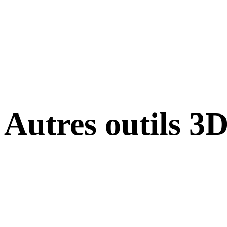
Autres outils 3
Inspectez les assets source ou convertis dans des visionneuses 3D en
ligne associées avant de les importer dans votre prochain flux.