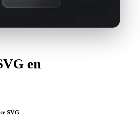
 SVG en
.DWG.
urce SVG
’ouvre correctement et inclut les matériaux, textures ou