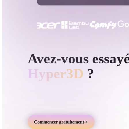
Cas D'utilisation
3D Printing
Animatio
NFT Creation
E-commer
Jewelry
Metaverse
Design
GÉNÉRATION 3D PAR IA HYPER3D
Avez-vous essay
Plug-Ins
Blender
Unity
Unreal
God
Hyper3D
?
Styles
Générez des modèles 3D à partir de texte ou
d’images, prévisualisez-les en ligne et exportez d
Abstract
Anime
Cart
assets pour jeux, produits, AR et impression 3D.
Hand-Painted
Industrial
Isome
Commencer gratuitement