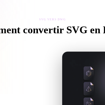
 Art
Realistic
Retro
SVG VERS DWG
ent convertir SVG e
z ce flux SVG vers DWG pour créer un fichier .DWG dans votre navig
es fichiers compagnons sont requis.
Hyper3D lorsque la conversion