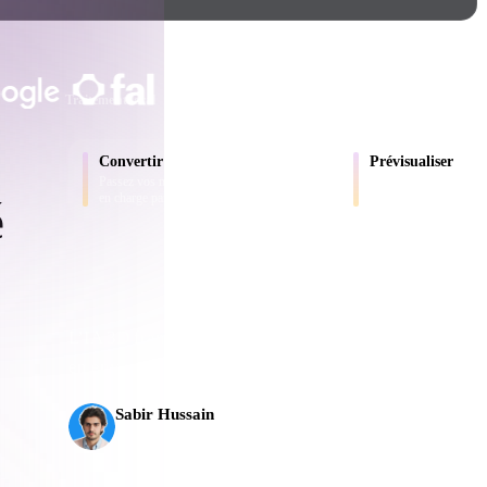
Game
n
Development
ADOPTÉ PAR LES CRÉATEURS ET LE
ce
VR/AR
Traitement local
Aucun compte requis
Jusqu’à 200 Mo
Mechanical
Convertir
Prévisualiser
Engineering
Passez vos modèles entre les formats pris
Inspectez les fichiers s
en charge par le navigateur.
en ligne.
é
ot
Maya
3DS Max
ComfyUI
L’IA 3D franchit un nouveau cap. Rodin Gen-2.5 produ
en environ 5 s, plus de 10 M de polygones, une structur
es
oon
Cel-Shaded
Fantasy
Sabir Hussain
tric
Low Poly
Medieval
Passionné d’IA et de tech