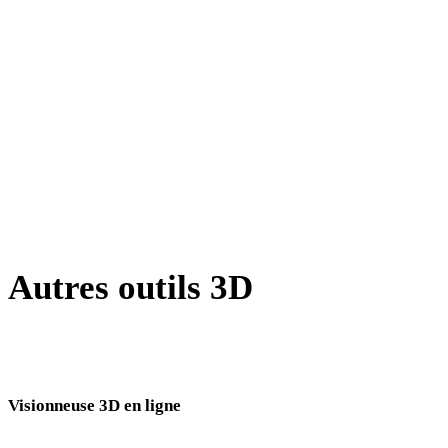
X vers USDZ
BLEND vers USDZ
PNG vers USDZ
JPG vers USDZ
JPEG vers USDZ
Show 7 more
Autres outils 3D
Inspectez les assets source ou convertis dans des visionneuses 3D en
ligne associées avant de les importer dans votre prochain flux.
Visionneuse 3D en ligne
Huit visionneuses associées fixes sélectionnées pour cette page de conversion.