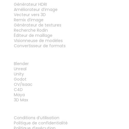
Générateur HDRI
Améliorateur d’image
Vecteur vers 3D
Remix d’image
Générateur de textures
Recherche Rodin
Éditeur de maillage
Visionneuse de modèles
Convertisseur de formats
PLUG-INS
Blender
Unreal
Unity
Godot
OV/Isaac
C4D
Maya
3D Max
MENTIONS LÉGALES
Conditions d’utilisation
Politique de confidentialité
Politique d’exécution