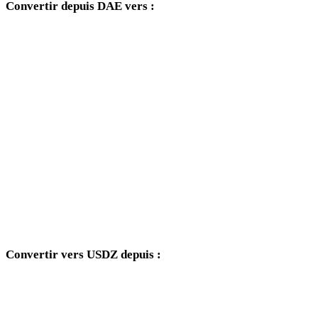
Convertir depuis DAE vers :
Autres formats cibles disponibles depuis le sélecteur DAE.
DAE vers OBJ
DAE vers FBX
DAE vers STL
DAE vers GLB
DAE vers GLTF
DAE vers PLY
Convertir vers USDZ depuis :
Autres formats source dont le sélecteur cible inclut USDZ.
OBJ vers USDZ