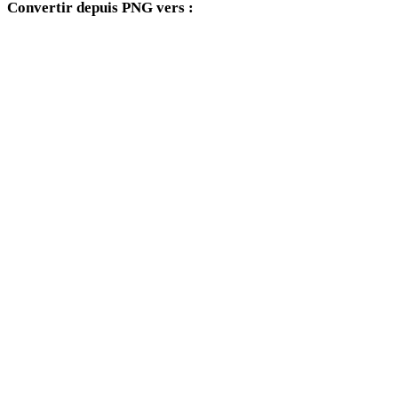
Convertir depuis PNG vers :
Autres formats cibles disponibles depuis le sélecteur PNG.
PNG vers FBX
PNG vers USDZ
PNG vers STL
PNG vers GLB
PNG vers GLTF
PNG vers 3MF
PNG vers PLY
PNG vers DAE
PNG vers 3DS