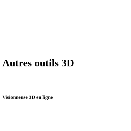
BLEND vers OBJ
JPG vers OBJ
JPEG vers OBJ
Show 7 more
Autres outils 3D
Inspectez les assets source ou convertis dans des visionneuses 3D en
ligne associées avant de les importer dans votre prochain flux.
Visionneuse 3D en ligne
Huit visionneuses associées fixes sélectionnées pour cette page de conversion.
Visionneuse USDZ