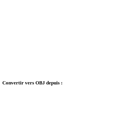
PNG vers 3DM
PNG vers DXF
PNG vers DWG
PNG vers JPG
PNG vers JPEG
PNG vers WEBP
Convertir vers OBJ depuis :
Autres formats source dont le sélecteur cible inclut OBJ.
FBX vers OBJ
USDZ vers OBJ