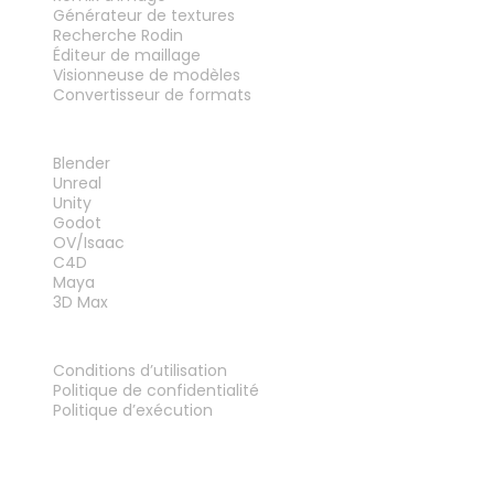
Générateur de textures
Recherche Rodin
Éditeur de maillage
Visionneuse de modèles
Convertisseur de formats
PLUG-INS
Blender
Unreal
Unity
Godot
OV/Isaac
C4D
Maya
3D Max
MENTIONS LÉGALES
Conditions d’utilisation
Politique de confidentialité
Politique d’exécution
Contactez-nous