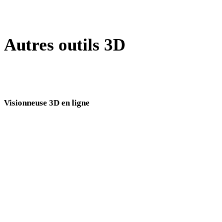
Show 7 more
Autres outils 3D
Inspectez les assets source ou convertis dans des visionneuses 3D en
ligne associées avant de les importer dans votre prochain flux.
Visionneuse 3D en ligne
Huit visionneuses associées fixes sélectionnées pour cette page de conversion.
Visionneuse DAE
Visionneuse FBX
Visionneuse STL
Visionneuse 3DM