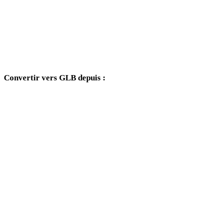
TIFF vers 3DM
TIFF vers DXF
TIFF vers DWG
Convertir vers GLB depuis :
Autres formats source dont le sélecteur cible inclut GLB.
OBJ vers GLB
FBX vers GLB
USDZ vers GLB
STL vers GLB
GLTF vers GLB