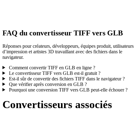
Certaines conversions simplifient les matériaux ou références de
textures externes ; inspectez le résultat avant publication ou livraiso
FAQ du convertisseur TIFF vers GLB
Réponses pour créateurs, développeurs, équipes produit, utilisateurs
d’impression et artistes 3D travaillant avec des fichiers dans le
navigateur.
Comment convertir TIFF en GLB en ligne ?
Le convertisseur TIFF vers GLB est-il gratuit ?
Est-il sûr de convertir des fichiers TIFF dans le navigateur ?
Que vérifier après conversion en GLB ?
Pourquoi une conversion TIFF vers GLB peut-elle échouer ?
Convertisseurs associés
Poursuivez avec des flux de conversion TIFF et GLB disponibles
comme pages prises en charge.