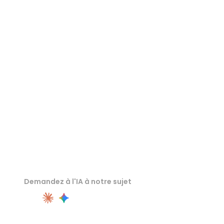
Visionneuse USDZ
Visionneuse 3MF
Visionneuse 3DS
Visionneuse PLY
Demandez à l'IA à notre sujet