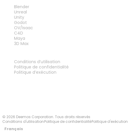
PLUG-INS
Blender
Unreal
Unity
Godot
OV/Isaac
C4D
Maya
3D Max
MENTIONS LÉGALES
Conditions d’utilisation
Politique de confidentialité
Politique d’exécution
Contactez-nous
© 2026 Deemos Corporation. Tous droits réservés
Conditions d'utilisation
Politique de confidentialité
Politique d'exécution
Français