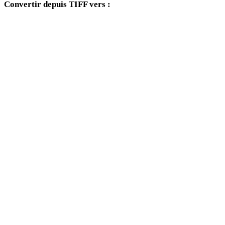
Convertir depuis TIFF vers :
Autres formats cibles disponibles depuis le sélecteur TIFF.
TIFF vers OBJ
TIFF vers FBX
TIFF vers USDZ
TIFF vers STL
TIFF vers GLTF
TIFF vers 3MF
TIFF vers PLY
TIFF vers DAE
TIFF vers 3DS