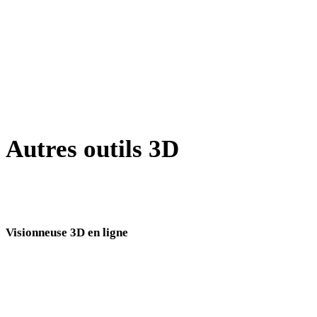
BMP vers WEBP
GIF vers WEBP
AVIF vers WEBP
SVG vers WEBP
Autres outils 3D
Inspectez les assets source ou convertis dans des visionneuses 3D en
ligne associées avant de les importer dans votre prochain flux.
Visionneuse 3D en ligne
Huit visionneuses associées fixes sélectionnées pour cette page de conversion.
Visionneuse DAE