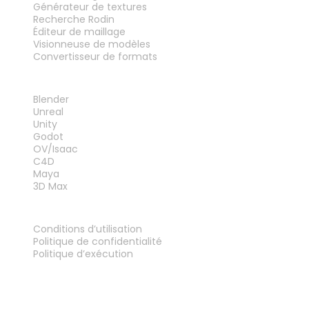
Générateur de textures
Recherche Rodin
Éditeur de maillage
Visionneuse de modèles
Convertisseur de formats
PLUG-INS
Blender
Unreal
Unity
Godot
OV/Isaac
C4D
Maya
3D Max
MENTIONS LÉGALES
Conditions d’utilisation
Politique de confidentialité
Politique d’exécution
Contactez-nous