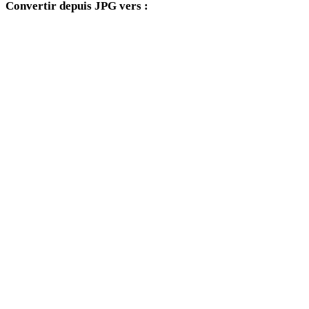
Convertir depuis JPG vers :
Autres formats cibles disponibles depuis le sélecteur JPG.
JPG vers OBJ
JPG vers FBX
JPG vers USDZ
JPG vers STL
JPG vers GLB
JPG vers GLTF
JPG vers 3MF
JPG vers PLY
JPG vers DAE