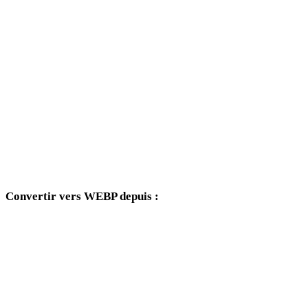
JPG vers 3DS
JPG vers 3DM
JPG vers DXF
JPG vers DWG
JPG vers PNG
JPG vers JPEG
Convertir vers WEBP depuis :
Autres formats source dont le sélecteur cible inclut WEBP.
PNG vers WEBP
JPEG vers WEBP