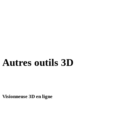
BLEND vers OBJ
PNG vers OBJ
JPEG vers OBJ
Show 7 more
Autres outils 3D
Inspectez les assets source ou convertis dans des visionneuses 3D en
ligne associées avant de les importer dans votre prochain flux.
Visionneuse 3D en ligne
Huit visionneuses associées fixes sélectionnées pour cette page de conversion.
Visionneuse STL