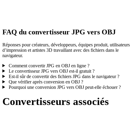
Certaines conversions simplifient les matériaux ou références de
textures externes ; inspectez le résultat avant publication ou livraiso
FAQ du convertisseur JPG vers OBJ
Réponses pour créateurs, développeurs, équipes produit, utilisateurs
d’impression et artistes 3D travaillant avec des fichiers dans le
navigateur.
Comment convertir JPG en OBJ en ligne ?
Le convertisseur JPG vers OBJ est-il gratuit ?
Est-il sûr de convertir des fichiers JPG dans le navigateur ?
Que vérifier après conversion en OBJ ?
Pourquoi une conversion JPG vers OBJ peut-elle échouer ?
Convertisseurs associés
Poursuivez avec des flux de conversion JPG et OBJ disponibles
comme pages prises en charge.