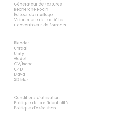
Générateur de textures
Recherche Rodin
Éditeur de maillage
Visionneuse de modèles
Convertisseur de formats
PLUG-INS
Blender
Unreal
Unity
Godot
OV/Isaac
C4D
Maya
3D Max
MENTIONS LÉGALES
Conditions d’utilisation
Politique de confidentialité
Politique d’exécution
Contactez-nous