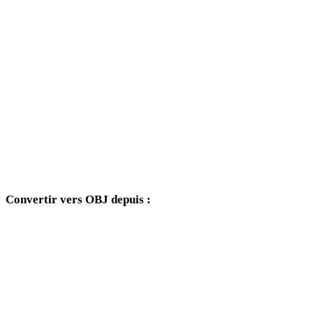
JPG vers 3DM
JPG vers DXF
JPG vers DWG
JPG vers PNG
JPG vers JPEG
JPG vers WEBP
Convertir vers OBJ depuis :
Autres formats source dont le sélecteur cible inclut OBJ.
FBX vers OBJ
USDZ vers OBJ