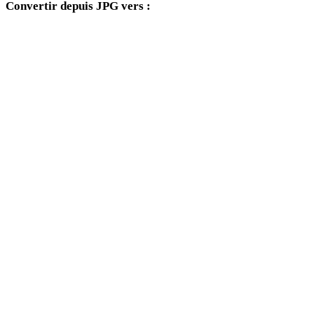
Convertir depuis JPG vers :
Autres formats cibles disponibles depuis le sélecteur JPG.
JPG vers FBX
JPG vers USDZ
JPG vers STL
JPG vers GLB
JPG vers GLTF
JPG vers 3MF
JPG vers PLY
JPG vers DAE
JPG vers 3DS