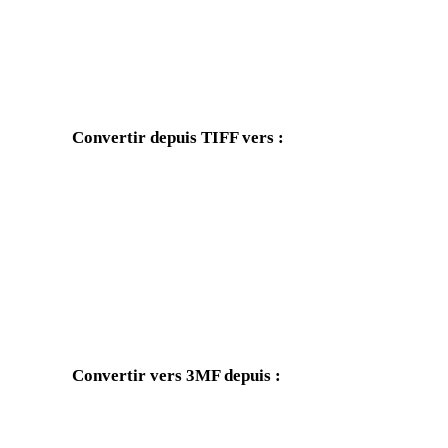
Convertir depuis TIFF vers :
Autres formats cibles disponibles depuis le sélecteur TIFF.
TIFF vers OBJ
TIFF vers FBX
TIFF vers GLB
TIFF vers GLTF
TIFF vers 3DS
TIFF vers 3DM
Convertir vers 3MF depuis :
Autres formats source dont le sélecteur cible inclut 3MF.