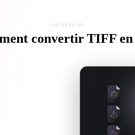
 Art
Realistic
Retro
TIFF VERS 3MF
ent convertir TIFF e
ez ce flux TIFF vers 3MF pour créer un fichier .3MF dans votre naviga
es fichiers compagnons sont requis.
Hyper3D lorsque la conversion