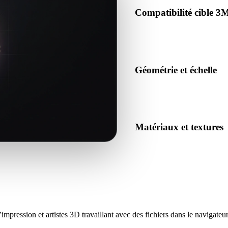
Compatibilité cible 3
Confirmez que 3MF est accepté
le pipeline cible.
Géométrie et échelle
Prévisualisez le résultat pour 
et nombre d’objets attendu.
Matériaux et textures
Certaines conversions simplif
inspectez le résultat avant pu
mpression et artistes 3D travaillant avec des fichiers dans le navigateur