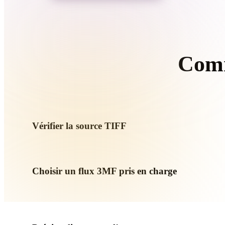
Organic
Photorealistic
Pixel
Comm
Suiv
Vérifier la source TIFF
Vérifiez si votre asset TIFF est prêt pour le flux cible et si d
Choisir un flux 3MF pris en charge
Utilisez les liens de conversion associés ou continuez dans 
demande génération IA ou export.