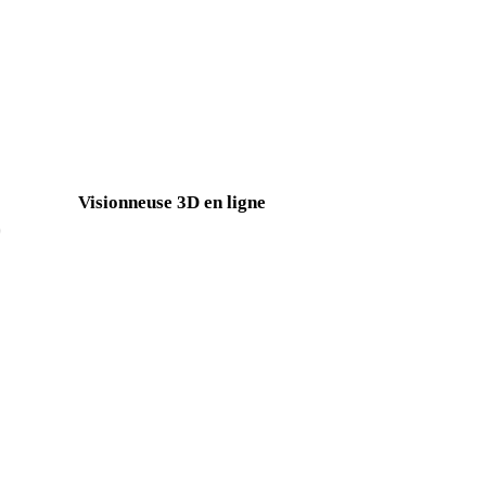
PNG vers 3MF
JPG vers 3MF
BMP vers 3MF
GIF vers 3MF
SVG vers 3MF
D
Visionneuse 3D en ligne
Huit visionneuses associées fixes sélectionnées pour cette page de 
Visionneuse GLTF
Visionneuse USDZ
Visionneuse OBJ
Visionneuse 3DS