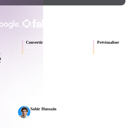
Game
n
Development
ADOPTÉ PAR LES CRÉATEURS ET LE
ce
VR/AR
Traitement local
Aucun compte requis
Jusqu’à 200 Mo
Mechanical
Convertir
Prévisualiser
Engineering
Passez vos modèles entre les formats pris
Inspectez les fichiers s
en charge par le navigateur.
en ligne.
é
ot
Maya
3DS Max
ComfyUI
L’IA 3D franchit un nouveau cap. Rodin Gen-2.5 produ
en environ 5 s, plus de 10 M de polygones, une structur
es
oon
Cel-Shaded
Fantasy
Sabir Hussain
tric
Low Poly
Medieval
Passionné d’IA et de tech