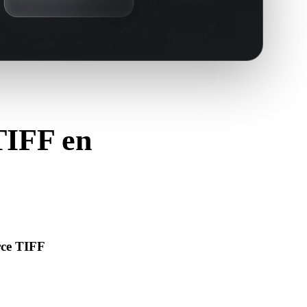
 TIFF en
.3MF.
rce TIFF
’ouvre correctement et inclut les matériaux, textures ou