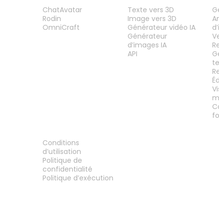
PRODUIT
FONCTIONNALITÉS
O
ChatAvatar
Texte vers 3D
G
Rodin
Image vers 3D
A
OmniCraft
Générateur vidéo IA
d
Générateur
V
d’images IA
R
API
G
t
R
É
V
m
C
f
MENTIONS LÉGALES
Conditions
d’utilisation
Politique de
confidentialité
Politique d’exécution
Contactez-nous