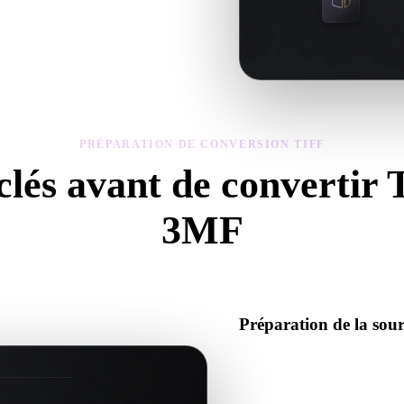
métrie, matériaux, échelle et
PRÉPARATION DE CONVERSION TIFF
clés avant de convertir
3MF
isez ces contrôles pour éviter les surprises lors du passage de .TIFF à 
Préparation de la sou
Vérifiez que le fichier TIFF s
données binaires requis.