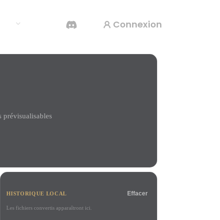
Connexion
rces
Générateur Vidéo IA
Créez des vidéos à partir de texte ou d'images
avec l'IA.
prévisualisables
Éditeur de maillage 3D
Effacer
HISTORIQUE LOCAL
Les fichiers convertis apparaîtront ici.