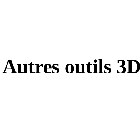
Autres outils 3
Inspectez les assets source ou convertis dans des visionneuses 3D en
ligne associées avant de les importer dans votre prochain flux.