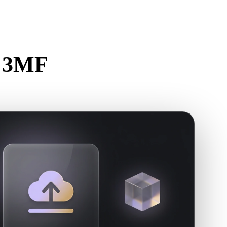
Stylized
Voxel
n 3MF
teur.