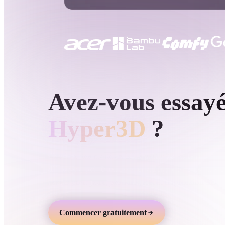
Cas D'utilisation
3D Printing
Animatio
NFT Creation
E-commer
Jewelry
Metaverse
Design
GÉNÉRATION 3D PAR IA HYPER3D
Avez-vous essay
Plug-Ins
Blender
Unity
Unreal
God
Hyper3D
?
Styles
Générez des modèles 3D à partir de texte ou
d’images, prévisualisez-les en ligne et exportez d
Abstract
Anime
Cart
assets pour jeux, produits, AR et impression 3D.
Hand-Painted
Industrial
Isome
Commencer gratuitement