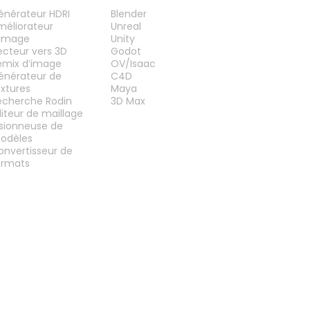
UTILS
PLUG-INS
énérateur HDRI
Blender
méliorateur
Unreal
’image
Unity
ecteur vers 3D
Godot
emix d’image
OV/Isaac
énérateur de
C4D
extures
Maya
echerche Rodin
3D Max
diteur de maillage
isionneuse de
odèles
onvertisseur de
ormats