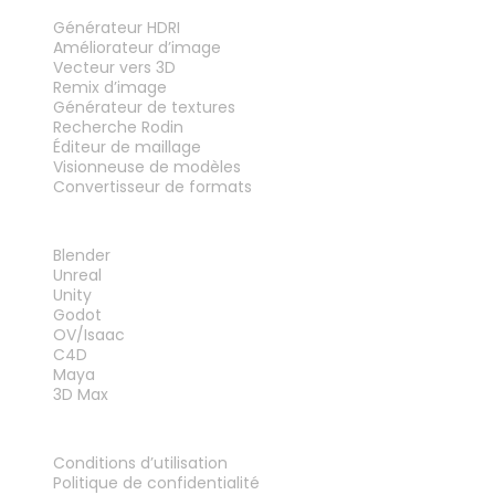
OUTILS
Générateur HDRI
Améliorateur d’image
Vecteur vers 3D
Remix d’image
Générateur de textures
Recherche Rodin
Éditeur de maillage
Visionneuse de modèles
Convertisseur de formats
PLUG-INS
Blender
Unreal
Unity
Godot
OV/Isaac
C4D
Maya
3D Max
MENTIONS LÉGALES
Conditions d’utilisation
Politique de confidentialité