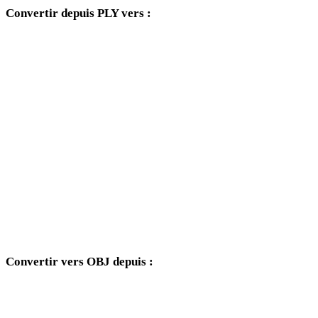
Convertir depuis PLY vers :
Autres formats cibles disponibles depuis le sélecteur PLY.
PLY vers FBX
PLY vers USDZ
PLY vers STL
PLY vers GLB
PLY vers GLTF
PLY vers DAE
Convertir vers OBJ depuis :
Autres formats source dont le sélecteur cible inclut OBJ.