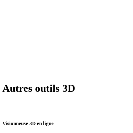
X vers OBJ
BLEND vers OBJ
PNG vers OBJ
JPG vers OBJ
JPEG vers OBJ
Show 7 more
Autres outils 3D
Inspectez les assets source ou convertis dans des visionneuses 3D en
ligne associées avant de les importer dans votre prochain flux.
Visionneuse 3D en ligne
Huit visionneuses associées fixes sélectionnées pour cette page de conversion.