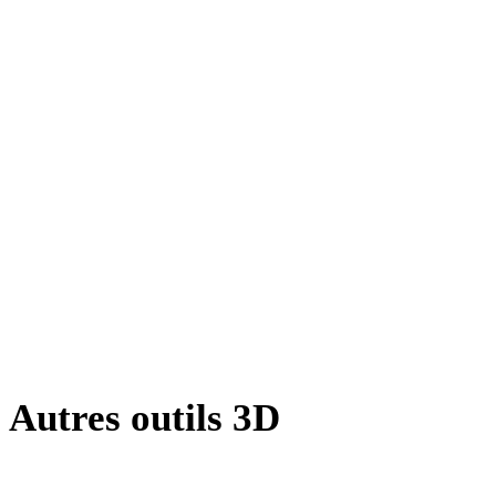
JPG vers DXF
JPEG vers DXF
WEBP vers DXF
BMP vers DXF
TIFF vers DXF
GIF vers DXF
HEIC vers DXF
SVG vers DXF
Autres outils 3D
Inspectez les assets source ou convertis dans des visionneuses 3D en