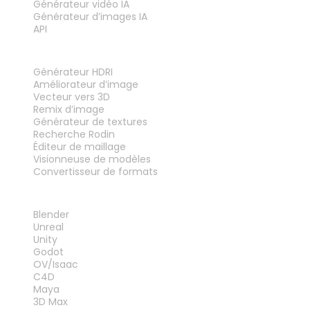
Générateur vidéo IA
Générateur d’images IA
API
OUTILS
Générateur HDRI
Améliorateur d’image
Vecteur vers 3D
Remix d’image
Générateur de textures
Recherche Rodin
Éditeur de maillage
Visionneuse de modèles
Convertisseur de formats
PLUG-INS
Blender
Unreal
Unity
Godot
OV/Isaac
C4D
Maya
3D Max