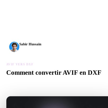
L’IA 3D franchit un nouveau cap. Rodin Gen-2.5 produit la
géométrie en environ 4 s, le modèle complet en environ 5 s,
plus de 10 M de polygones, une structure propre et des
sorties prêtes pour la production.
Sabir Hussain
Passionné d’IA et de tech
AVIF VERS DXF
Comment convertir AVIF en DXF
Suivez ce flux AVIF vers DXF pour créer un fichier .DXF dans vo
navigateur.