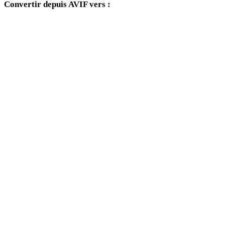
Convertir depuis AVIF vers :
Autres formats cibles disponibles depuis le sélecteur AVIF.
AVIF vers OBJ
AVIF vers FBX
AVIF vers USDZ
AVIF vers STL
AVIF vers GLB
AVIF vers GLTF
AVIF vers 3MF
AVIF vers PLY
AVIF vers DAE