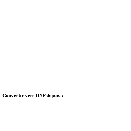
AVIF vers 3DS
AVIF vers 3DM
AVIF vers DWG
AVIF vers PNG
AVIF vers JPG
AVIF vers JPEG
AVIF vers WEBP
Convertir vers DXF depuis :
Autres formats source dont le sélecteur cible inclut DXF.
PNG vers DXF