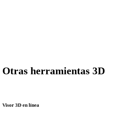
X a OBJ
BLEND a OBJ
JPG a OBJ
JPEG a OBJ
Show 7 more
Otras herramientas 3D
Inspecciona recursos de origen o convertidos en visores 3D
relacionados antes de importarlos al siguiente flujo.
Visor 3D en línea
Ocho visores relacionados fijos seleccionados para esta página de conversión.
Visor USDZ