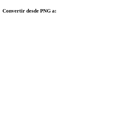
Convertir desde PNG a:
Otros formatos de destino disponibles desde el selector PNG.
PNG a FBX
PNG a USDZ
PNG a STL
PNG a GLB
PNG a GLTF
PNG a 3MF
PNG a PLY
PNG a DAE