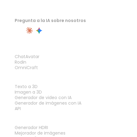
Pregunta a la IA sobre nosotros
PRODUCTO
ChatAvatar
Rodin
OmniCraft
FUNCIONES
Texto a 3D
Imagen a 3D
Generador de video con IA
Generador de imágenes con IA
API
HERRAMIENTAS
Generador HDRI
Mejorador de imágenes