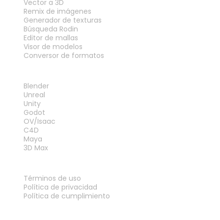
Vector a 3D
Remix de imágenes
Generador de texturas
Búsqueda Rodin
Editor de mallas
Visor de modelos
Conversor de formatos
PLUGINS
Blender
Unreal
Unity
Godot
OV/Isaac
C4D
Maya
3D Max
LEGAL
Términos de uso
Política de privacidad
Política de cumplimiento
Contáctanos