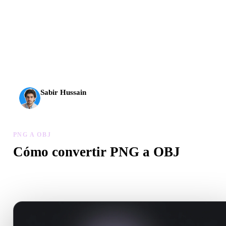
La IA 3D alcanzó un nuevo nivel. Rodin Gen-2.5 genera
geometría en unos 4 s, el modelo completo en unos 5 s, más
de 10 M de polígonos, estructura limpia y resultados listos
para producción.
Sabir Hussain
Entusiasta de IA y tecnología
PNG A OBJ
Cómo convertir PNG a OBJ
Sigue este flujo PNG a OBJ para crear un archivo .OBJ en el
navegador.