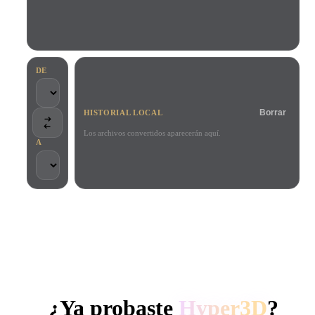
Casos De Uso
Remix de imagen IA
Generador HDRI IA
Editor de mallas
3D Printing
Animation
Mejorador de imagen IA
Buscador de modelos 3D
Game
Automotive
Generador de texturas IA
Convertidor SVG a 3D
Development
Design
DE
NFT Creation
E-commerce
Borrar
HISTORIAL LOCAL
Character
VR/AR
Design
Los archivos convertidos aparecerán aquí.
A
Metaverse
Jewelry Design
Mechanical
Engineering
CONFIADO POR CREADORES Y EQUIPOS
Plug-Ins
Procesamiento local
Sin cuenta obligatoria
Hasta 200 MB
Blender
Unity
Unreal
GENERACIÓN 3D CON IA DE HYPER3D
Godot
Maya
3DS Max
¿Ya probaste
Hyper3D
?