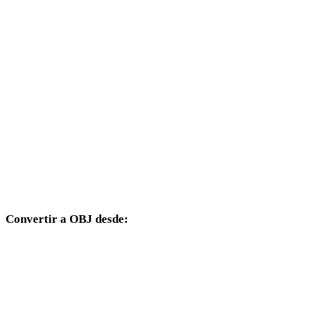
PNG a 3DS
PNG a 3DM
PNG a DXF
PNG a DWG
PNG a JPG
PNG a JPEG
PNG a WEBP
Convertir a OBJ desde:
Otros formatos de origen cuyo selector de destino incluye OBJ.
FBX a OBJ
USDZ a OBJ