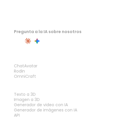
Pregunta a la IA sobre nosotros
PRODUCTO
ChatAvatar
Rodin
OmniCraft
FUNCIONES
Texto a 3D
Imagen a 3D
Generador de video con IA
Generador de imágenes con IA
API
HERRAMIENTAS