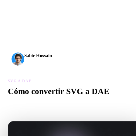
La IA 3D alcanzó un nuevo nivel. Rodin Gen-2.5 genera
geometría en unos 4 s, el modelo completo en unos 5 s, más
de 10 M de polígonos, estructura limpia y resultados listos
para producción.
Sabir Hussain
Entusiasta de IA y tecnología
SVG A DAE
Cómo convertir SVG a DAE
Sigue este flujo SVG a DAE para crear un archivo .DAE en el
navegador.