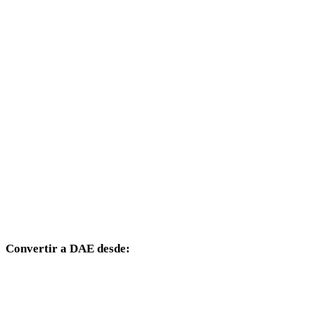
SVG a 3DS
SVG a 3DM
SVG a DXF
SVG a DWG
SVG a PNG
SVG a JPG
SVG a JPEG
SVG a WEBP
Convertir a DAE desde:
Otros formatos de origen cuyo selector de destino incluye DAE.
OBJ a DAE