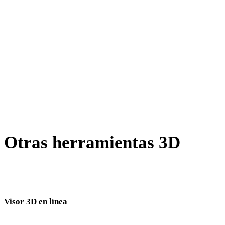
AMF a DAE
X a DAE
BLEND a DAE
PNG a DAE
JPG a DAE
Show 7 more
Otras herramientas 3D
Inspecciona recursos de origen o convertidos en visores 3D
relacionados antes de importarlos al siguiente flujo.
Visor 3D en línea
Ocho visores relacionados fijos seleccionados para esta página de conversión.