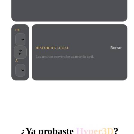
Casos De Uso
Remix de imagen IA
Generador HDRI IA
Editor de mallas
3D Printing
Animation
Mejorador de imagen IA
Buscador de modelos 3D
Game
Automotive
Generador de texturas IA
Convertidor SVG a 3D
Development
Design
DE
NFT Creation
E-commerce
Borrar
HISTORIAL LOCAL
Character
VR/AR
Design
Los archivos convertidos aparecerán aquí.
A
Metaverse
Jewelry Design
Mechanical
Engineering
CONFIADO POR CREADORES Y EQUIPOS
Plug-Ins
Procesamiento local
Sin cuenta obligatoria
Hasta 200 MB
Blender
Unity
Unreal
GENERACIÓN 3D CON IA DE HYPER3D
Godot
Maya
3DS Max
¿Ya probaste
Hyper3D
?