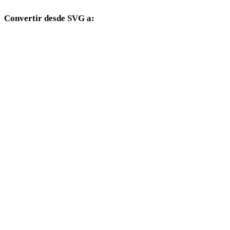
Convertir desde SVG a:
Otros formatos de destino disponibles desde el selector SVG.
SVG a OBJ
SVG a FBX
SVG a USDZ
SVG a STL
SVG a GLB
SVG a GLTF
SVG a 3MF
SVG a PLY