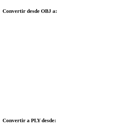
Convertir desde OBJ a:
Otros formatos de destino disponibles desde el selector OBJ.
OBJ a FBX
OBJ a USDZ
OBJ a STL
OBJ a GLB
OBJ a GLTF
OBJ a DAE
Convertir a PLY desde:
Otros formatos de origen cuyo selector de destino incluye PLY.