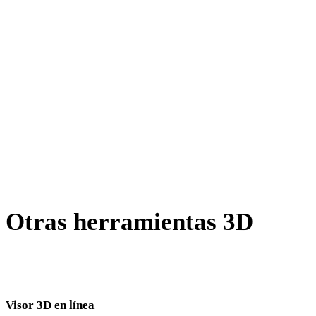
X a PLY
BLEND a PLY
PNG a PLY
JPG a PLY
JPEG a PLY
Show 7 more
Otras herramientas 3D
Inspecciona recursos de origen o convertidos en visores 3D
relacionados antes de importarlos al siguiente flujo.
Visor 3D en línea