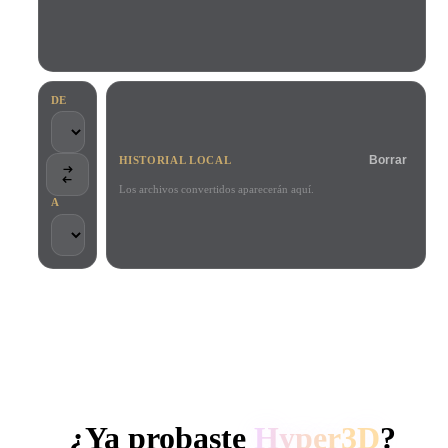
Casos De Uso
Remix de imagen IA
Generador HDRI IA
Editor de mallas
3D Printing
Animation
Mejorador de imagen IA
Buscador de modelos 3D
Game
Automotive
Generador de texturas IA
Convertidor SVG a 3D
Development
Design
DE
NFT Creation
E-commerce
Borrar
HISTORIAL LOCAL
Character
VR/AR
Design
Los archivos convertidos aparecerán aquí.
A
Metaverse
Jewelry Design
Mechanical
Engineering
CONFIADO POR CREADORES Y EQUIPOS
Plug-Ins
Procesamiento local
Sin cuenta obligatoria
Hasta 200 MB
Blender
Unity
Unreal
GENERACIÓN 3D CON IA DE HYPER3D
Godot
Maya
3DS Max
¿Ya probaste
Hyper3D
?