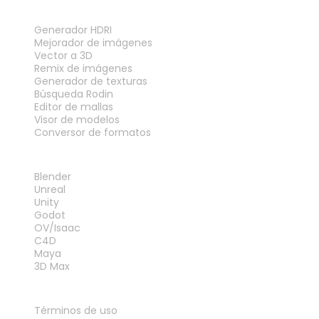
HERRAMIENTAS
Generador HDRI
Mejorador de imágenes
Vector a 3D
Remix de imágenes
Generador de texturas
Búsqueda Rodin
Editor de mallas
Visor de modelos
Conversor de formatos
PLUGINS
Blender
Unreal
Unity
Godot
OV/Isaac
C4D
Maya
3D Max
LEGAL
Términos de uso