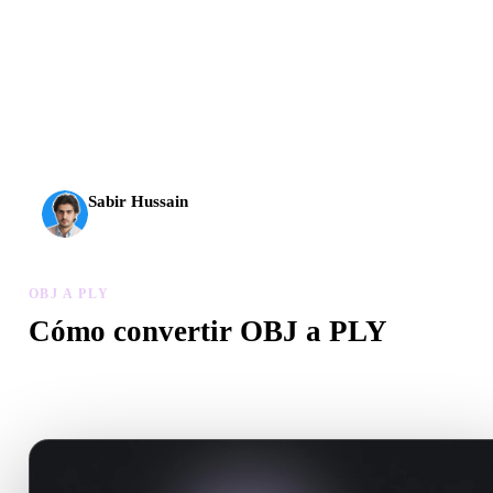
La IA 3D alcanzó un nuevo nivel. Rodin Gen-2.5 genera
geometría en unos 4 s, el modelo completo en unos 5 s, más
de 10 M de polígonos, estructura limpia y resultados listos
para producción.
Sabir Hussain
Entusiasta de IA y tecnología
OBJ A PLY
Cómo convertir OBJ a PLY
Sigue este flujo OBJ a PLY para crear un archivo .PLY en el
navegador.