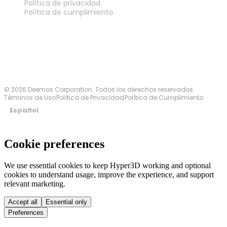
Política de privacidad
Política de cumplimiento
Contáctanos
© 2026 Deemos Corporation. Todos los derechos reservados
Términos de Uso
Política de Privacidad
Política de Cumplimiento
Español
Cookie preferences
We use essential cookies to keep Hyper3D working and optional
cookies to understand usage, improve the experience, and support
relevant marketing.
Accept all
Essential only
Preferences