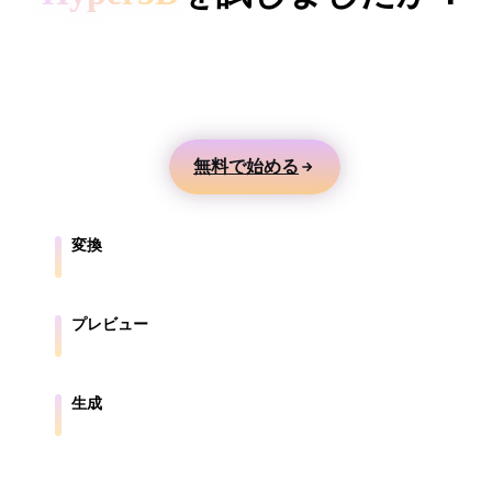
ComfyUI
テキストや画像から3Dモデルを生成し、オンライ
ンでプレビューして、ゲーム、製品、AR、3Dプリ
スタイル
ント向けに書き出せます。
Abstract
Anime
Cartoon
Cel-Shaded
無料で始める
Fantasy
Flat
Gothic
Hand-Painte
Industrial
Isometric
Low Poly
Medieval
変換
ブラウザ対応形式の間でモデルを変換します。
Minimalist
Modern
Organic
Photorealisti
プレビュー
Pixel Art
Realistic
Retro
Stylized
元ファイルと変換後ファイルをオンラインで確認します。
Voxel
生成
テキストや画像から新しい3Dアセットを作成します。