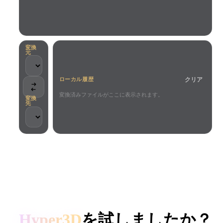
ユースケース
AI画像リミックス
AI HDRIジェネレーター
3Dメッ
3D Printing
Animation
AI画像エンハンサー
3Dモデル検索エンジン
Game
Automotive
AIテクスチャジェネレーター
SVGから3Dへの変換ツール
Development
Design
変換
元
NFT Creation
E-commerce
クリア
ローカル履歴
Character
VR/AR
Design
変換済みファイルがここに表示されます。
変換
先
Metaverse
Jewelry Design
Mechanical
Engineering
クリエイターとチームに信頼されています
プラグイン
ローカル処理
アカウント不要
最大200MB
Blender
Unity
Unreal
HYPER3D AI 3D生成
Godot
Maya
3DS Max
Hyper3D
を試しましたか？