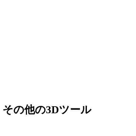
AMFからOBJ
XからOBJ
BLENDからOBJ
PNGからOBJ
JPGからOBJ
JPEGからOBJ
Show 7 more
その他の3Dツール
次のワークフローへ取り込む前に、関連するオンライン3Dビ
ューアで元アセットや変換後アセットを確認できます。