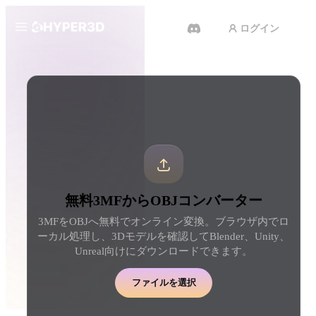
ログイン
製品
ツール
3D形式コンバーター
3MFからOBJコンバーター
機能
Rodin
ChatAvatar
API
画像から 3D
テキストから 3D
料金
写真をアップロードするだけ
テキストプロンプトから
で、3Dオブジェクトが瞬時に完
ジェクトへ — 瞬時に。
成。
リソース
AI 動画生成
AI 画像生成
無料3MFからOBJコンバーター
テキストや画像から、AIで動画
シンプルなプロンプトか
を作成。
品質なビジュアルを生成
3MFをOBJへ無料でオンライン変換。ブラウザ内でロ
コミュニティ
ーカル処理し、3Dモデルを確認してBlender、Unity、
API
Unreal向けにダウンロードできます。
私たちのクリエイティブAIを、
あなたのアプリやワークフロー
ストーリー
研究
ブログ
に組み込みましょう。
ファイルを選択
OmniCraft