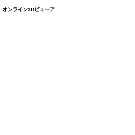
オンライン3Dビューア
このコンバーターページ向けに固定選定された8件の関連ビューアで
す。
GLBビューア
GLTFビューア
PLYビューア
OBJビューア
USDZビューア
FBXビューア
STLビューア
3DMビューア