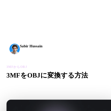
AI 3Dは新しい水準に到達しました。Rodin Gen-2.5は
約4秒でジオメトリ、約5秒で完全なモデル、1000万以
上のポリゴン、整理された構造、制作に使える出力を
実現します。
Sabir Hussain
AI・テック愛好家
3MFからOBJ
3MFをOBJに変換する方法
この3MFからOBJワークフローに沿って、ブラウザで.OBJ
イルを作成します。