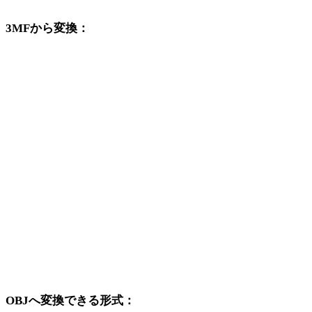
3MFから変換：
3MFの選択肢から利用できる他の変換先形式です。
3MFからFBX
3MFからUSDZ
3MFからSTL
3MFからGLB
3MFからGLTF
3MFからPLY
3MFからDAE
OBJへ変換できる形式：