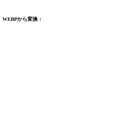
変換ワークフローを続けて確認できます。
WEBPから変換：
WEBPの選択肢から利用できる他の変換先形式です。
WEBPからOBJ
WEBPからFBX
WEBPからUSDZ
WEBPからSTL
WEBPからGLTF
WEBPから3MF
WEBPからPLY
WEBPからDAE