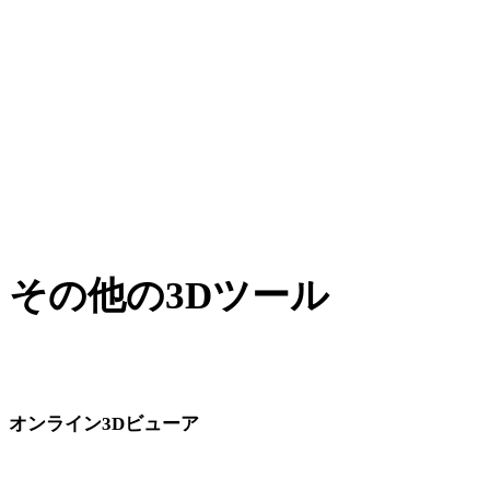
XからGLB
BLENDからGLB
PNGからGLB
JPGからGLB
Show 7 more
その他の3Dツール
次のワークフローへ取り込む前に、関連するオンライン3Dビ
ューアで元アセットや変換後アセットを確認できます。
オンライン3Dビューア
このコンバーターページ向けに固定選定された8件の関連ビューアで
す。