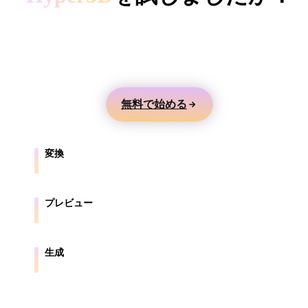
ComfyUI
テキストや画像から3Dモデルを生成し、オンライ
ンでプレビューして、ゲーム、製品、AR、3Dプリ
スタイル
ント向けに書き出せます。
Abstract
Anime
Cartoon
Cel-Shaded
無料で始める
Fantasy
Flat
Gothic
Hand-Painte
Industrial
Isometric
Low Poly
Medieval
変換
ブラウザ対応形式の間でモデルを変換します。
Minimalist
Modern
Organic
Photorealisti
プレビュー
Pixel Art
Realistic
Retro
Stylized
元ファイルと変換後ファイルをオンラインで確認します。
Voxel
生成
テキストや画像から新しい3Dアセットを作成します。