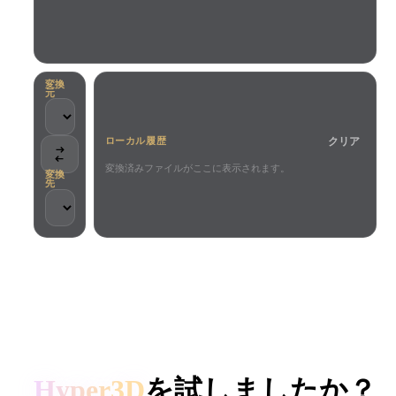
ユースケース
AI画像リミックス
AI HDRIジェネレーター
3Dメッ
3D Printing
Animation
AI画像エンハンサー
3Dモデル検索エンジン
Game
Automotive
AIテクスチャジェネレーター
SVGから3Dへの変換ツール
Development
Design
変換
元
NFT Creation
E-commerce
クリア
ローカル履歴
Character
VR/AR
Design
変換済みファイルがここに表示されます。
変換
先
Metaverse
Jewelry Design
Mechanical
Engineering
クリエイターとチームに信頼されています
プラグイン
ローカル処理
アカウント不要
最大200MB
Blender
Unity
Unreal
HYPER3D AI 3D生成
Godot
Maya
3DS Max
Hyper3D
を試しましたか？