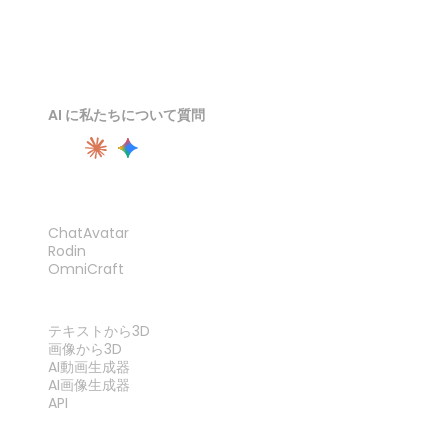
AI に私たちについて質問
製品
ChatAvatar
Rodin
OmniCraft
機能
テキストから3D
画像から3D
AI動画生成器
AI画像生成器
API