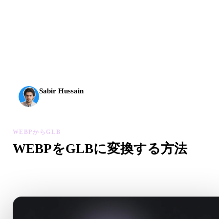
AI 3Dは新しい水準に到達しました。Rodin Gen-2.5は
約4秒でジオメトリ、約5秒で完全なモデル、1000万以
上のポリゴン、整理された構造、制作に使える出力を
実現します。
Sabir Hussain
AI・テック愛好家
WEBPからGLB
WEBPをGLBに変換する方法
このWEBPからGLBワークフローに沿って、ブラウザで.GL
ファイルを作成します。