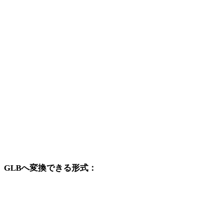
WEBPから3DS
WEBPから3DM
WEBPからDXF
WEBPからDWG
WEBPからPNG
WEBPからJPG
WEBPからJPEG
GLBへ変換できる形式：
GLBを変換先に含む他の元形式です。
OBJからGLB