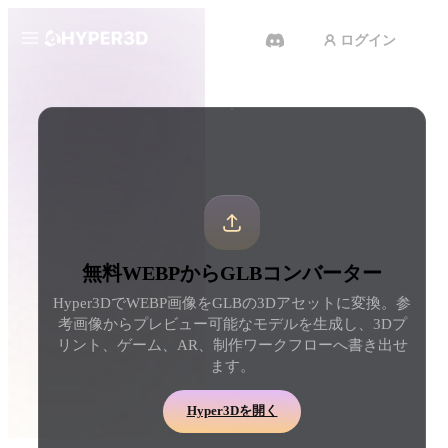
ログイン
製品
ツール
3D形式コンバーター
WEBPからGLBコンバーター
機能
Rodin
ChatAvatar
API
画像から 3D
テキストから 3D
料金
写真をアップロードするだけ
テキストプロンプトから
で、3Dオブジェクトが瞬時に完
ジェクトへ — 瞬時に。
成。
リソース
AI 動画生成
AI 画像生成
無料WEBPからGLBコンバーター
テキストや画像から、AIで動画
シンプルなプロンプトか
Hyper3DでWEBP画像をGLBの3Dアセットに変換。参
を作成。
品質なビジュアルを生成
コミュニティ
考画像からプレビュー可能なモデルを生成し、3Dプ
API
リント、ゲーム、AR、制作ワークフローへ書き出せ
私たちのクリエイティブAIを、
ます。
あなたのアプリやワークフロー
ストーリー
研究
ブログ
に組み込みましょう。
Hyper3Dを開く
OmniCraft