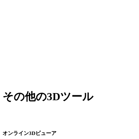
AMFからDAE
XからDAE
BLENDからDAE
PNGからDAE
JPGからDAE
Show 7 more
その他の3Dツール
次のワークフローへ取り込む前に、関連するオンライン3Dビ
ューアで元アセットや変換後アセットを確認できます。
オンライン3Dビューア