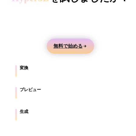
ComfyUI
テキストや画像から3Dモデルを生成し、オンライ
ンでプレビューして、ゲーム、製品、AR、3Dプリ
スタイル
ント向けに書き出せます。
Abstract
Anime
Cartoon
Cel-Shaded
無料で始める
Fantasy
Flat
Gothic
Hand-Painte
Industrial
Isometric
Low Poly
Medieval
変換
ブラウザ対応形式の間でモデルを変換します。
Minimalist
Modern
Organic
Photorealisti
プレビュー
Pixel Art
Realistic
Retro
Stylized
元ファイルと変換後ファイルをオンラインで確認します。
Voxel
生成
テキストや画像から新しい3Dアセットを作成します。