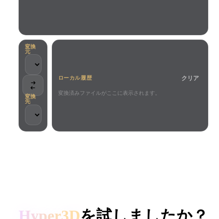
ユースケース
AI画像リミックス
AI HDRIジェネレーター
3Dメッ
3D Printing
Animation
AI画像エンハンサー
3Dモデル検索エンジン
Game
Automotive
AIテクスチャジェネレーター
SVGから3Dへの変換ツール
Development
Design
変換
元
NFT Creation
E-commerce
クリア
ローカル履歴
Character
VR/AR
Design
変換済みファイルがここに表示されます。
変換
先
Metaverse
Jewelry Design
Mechanical
Engineering
クリエイターとチームに信頼されています
プラグイン
ローカル処理
アカウント不要
最大200MB
Blender
Unity
Unreal
HYPER3D AI 3D生成
Godot
Maya
3DS Max
Hyper3D
を試しましたか？