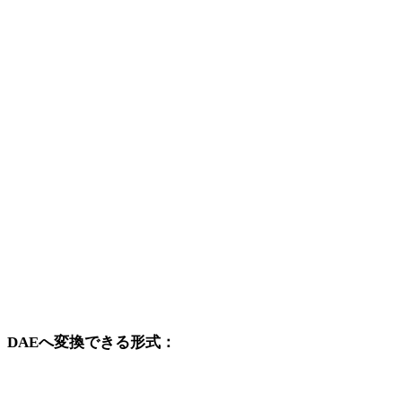
GIFから3DS
GIFから3DM
GIFからDXF
GIFからDWG
GIFからPNG
GIFからJPG
GIFからJPEG
GIFからWEBP
DAEへ変換できる形式：
DAEを変換先に含む他の元形式です。