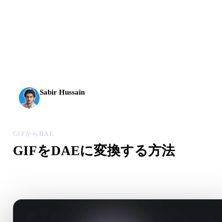
AI 3Dは新しい水準に到達しました。Rodin Gen-2.5は
約4秒でジオメトリ、約5秒で完全なモデル、1000万以
上のポリゴン、整理された構造、制作に使える出力を
実現します。
Sabir Hussain
AI・テック愛好家
GIFからDAE
GIFをDAEに変換する方法
このGIFからDAEワークフローに沿って、ブラウザで.DAE
ァイルを作成します。