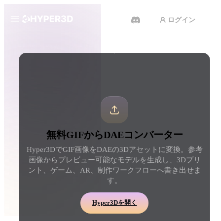
ログイン
製品
ツール
3D形式コンバーター
GIFからDAEコンバーター
機能
Rodin
ChatAvatar
API
画像から 3D
テキストから 3D
料金
写真をアップロードするだけ
テキストプロンプトから
で、3Dオブジェクトが瞬時に完
ジェクトへ — 瞬時に。
成。
リソース
AI 動画生成
AI 画像生成
無料GIFからDAEコンバーター
テキストや画像から、AIで動画
シンプルなプロンプトか
Hyper3DでGIF画像をDAEの3Dアセットに変換。参考
を作成。
品質なビジュアルを生成
コミュニティ
画像からプレビュー可能なモデルを生成し、3Dプリ
API
ント、ゲーム、AR、制作ワークフローへ書き出せま
私たちのクリエイティブAIを、
す。
あなたのアプリやワークフロー
ストーリー
研究
ブログ
に組み込みましょう。
Hyper3Dを開く
OmniCraft