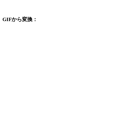
換ワークフローを続けて確認できます。
GIFから変換：
GIFの選択肢から利用できる他の変換先形式です。
GIFからOBJ
GIFからFBX
GIFからUSDZ
GIFからSTL
GIFからGLB
GIFからGLTF
GIFから3MF
GIFからPLY