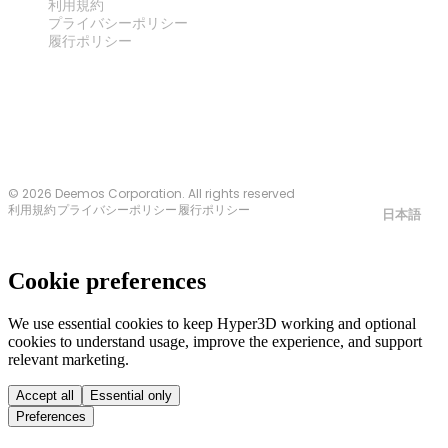
利用規約
プライバシーポリシー
履行ポリシー
お問い合わせ
© 2026 Deemos Corporation. All rights reserved
利用規約
プライバシーポリシー
履行ポリシー
日本語
Cookie preferences
We use essential cookies to keep Hyper3D working and optional
cookies to understand usage, improve the experience, and support
relevant marketing.
Accept all
Essential only
Preferences