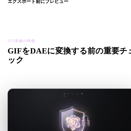
エクスポート前にプレビュー
最終ファイルをダウンロードする前に、ビューアと関連ツール
ジオメトリ、マテリアル、スケール、アセットの準備状態を確
します。
GIF変換の準備
GIFをDAEに変換する前の重要チ
ック
.GIFから.DAEへ移行する前に、これらのチェックで予期し
い問題を減らします。