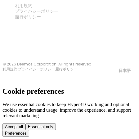
法律
利用規約
プライバシーポリシー
履行ポリシー
お問い合わせ
© 2026 Deemos Corporation. All rights reserved
利用規約
プライバシーポリシー
履行ポリシー
日本語
Cookie preferences
We use essential cookies to keep Hyper3D working and optional
cookies to understand usage, improve the experience, and support
relevant marketing.
Accept all
Essential only
Preferences