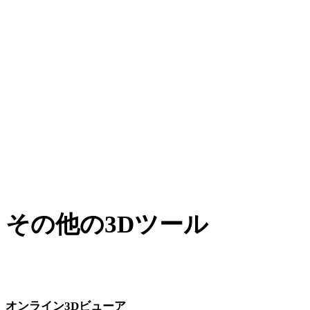
AMFからUSDZ
XからUSDZ
BLENDからUSDZ
PNGからUSDZ
JPGからUSDZ
JPEGからUSDZ
Show 7 more
その他の3Dツール
次のワークフローへ取り込む前に、関連するオンライン3Dビ
ューアで元アセットや変換後アセットを確認できます。
オンライン3Dビューア