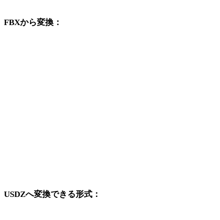
FBXから変換：
FBXの選択肢から利用できる他の変換先形式です。
FBXからOBJ
FBXからSTL
FBXからGLB
FBXからGLTF
FBXからPLY
FBXからDAE
USDZへ変換できる形式：
USDZを変換先に含む他の元形式です。