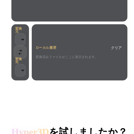
ユースケース
AI画像リミックス
AI HDRIジェネレーター
3Dメッ
3D Printing
Animation
AI画像エンハンサー
3Dモデル検索エンジン
Game
Automotive
AIテクスチャジェネレーター
SVGから3Dへの変換ツール
Development
Design
変換
元
NFT Creation
E-commerce
クリア
ローカル履歴
Character
VR/AR
Design
変換済みファイルがここに表示されます。
変換
先
Metaverse
Jewelry Design
Mechanical
Engineering
クリエイターとチームに信頼されています
プラグイン
ローカル処理
アカウント不要
最大200MB
Blender
Unity
Unreal
HYPER3D AI 3D生成
Godot
Maya
3DS Max
Hyper3D
を試しましたか？