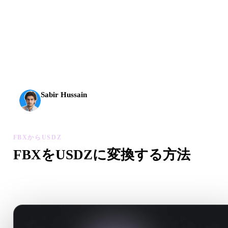
AI 3Dは新しい水準に到達しました。Rodin Gen-2.5は
約4秒でジオメトリ、約5秒で完全なモデル、1000万以
上のポリゴン、整理された構造、制作に使える出力を
実現します。
Sabir Hussain
AI・テック愛好家
FBXからUSDZ
FBXをUSDZに変換する方法
このFBXからUSDZワークフローに沿って、ブラウザで.US
ファイルを作成します。