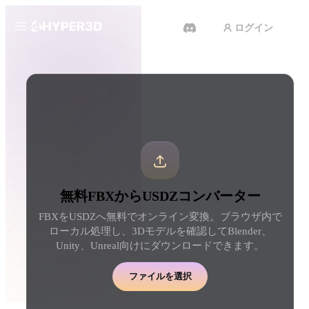
ログイン
製品
ツール
3D形式コンバーター
FBXからUSDZコンバーター
機能
Rodin
ChatAvatar
API
画像から 3D
テキストから 3D
料金
写真をアップロードするだけ
テキストプロンプトから
で、3Dオブジェクトが瞬時に完
ジェクトへ — 瞬時に。
成。
リソース
AI 動画生成
AI 画像生成
無料FBXからUSDZコンバーター
テキストや画像から、AIで動画
シンプルなプロンプトか
を作成。
品質なビジュアルを生成
FBXをUSDZへ無料でオンライン変換。ブラウザ内で
コミュニティ
ローカル処理し、3Dモデルを確認してBlender、
API
Unity、Unreal向けにダウンロードできます。
私たちのクリエイティブAIを、
あなたのアプリやワークフロー
ストーリー
研究
ブログ
に組み込みましょう。
ファイルを選択
OmniCraft