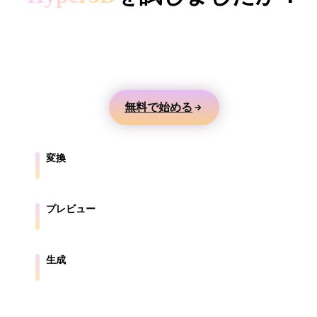
ComfyUI
テキストや画像から3Dモデルを生成し、オンライ
ンでプレビューして、ゲーム、製品、AR、3Dプリ
スタイル
ント向けに書き出せます。
Abstract
Anime
Cartoon
Cel-Shaded
無料で始める
Fantasy
Flat
Gothic
Hand-Painte
Industrial
Isometric
Low Poly
Medieval
変換
ブラウザ対応形式の間でモデルを変換します。
Minimalist
Modern
Organic
Photorealisti
プレビュー
Pixel Art
Realistic
Retro
Stylized
元ファイルと変換後ファイルをオンラインで確認します。
Voxel
生成
テキストや画像から新しい3Dアセットを作成します。