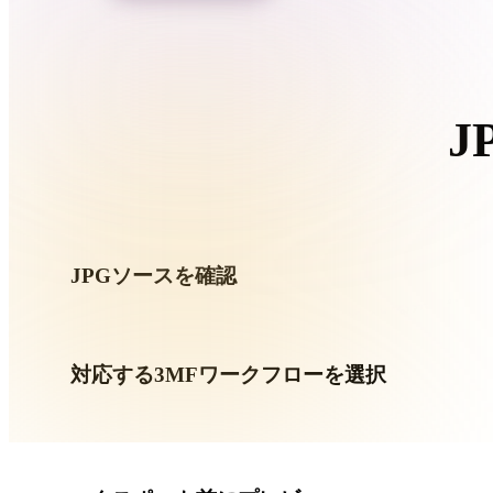
Organic
Photorealistic
Pixel
J
このJP
JPGソースを確認
JPGアセットが対象ワークフローに適しているか、付属
対応する3MFワークフローを選択
関連コンバーターリンクを使うか、変換にAI生成やエクスポ
進みます。