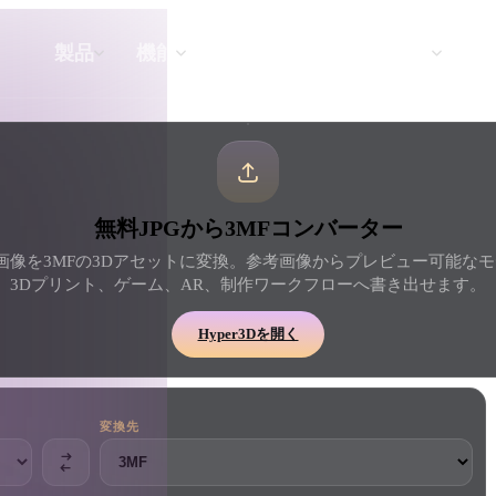
API
料金
製品
機能
リソース
テキストから 3D
無料JPGから3MFコンバーター
テキストプロンプトから3Dオブジェク
トへ — 瞬時に。
でJPG画像を3MFの3Dアセットに変換。参考画像からプレビュー可能な
3Dプリント、ゲーム、AR、制作ワークフローへ書き出せます。
API
私たちのクリエイティブAIを、あなたの
Hyper3Dを開く
アプリやワークフローに組み込みましょ
う。
変換先
ェネレーター
3Dモデル検索エンジン
レーター
SVGから3Dへの変換ツール