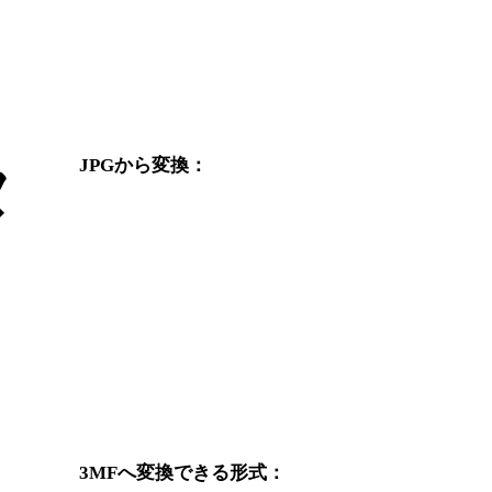
タ
JPGから変換：
JPGの選択肢から利用できる他の変換先形式です。
JPGからOBJ
JPGからFBX
JPGからGLB
JPGからGLTF
変
JPGから3DS
JPGから3DM
JPGからPNG
JPGからJPEG
3MFへ変換できる形式：