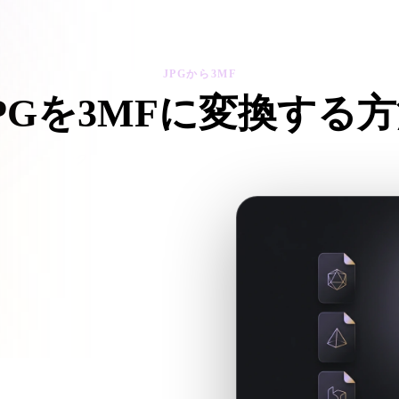
 Art
Realistic
Retro
JPGから3MF
PGを3MFに変換する
Gから3MFワークフローに沿って、ブラウザで.3MFファイルを作
ファイルが必要かを確認します。
ートが必要な場合はHyper3Dへ