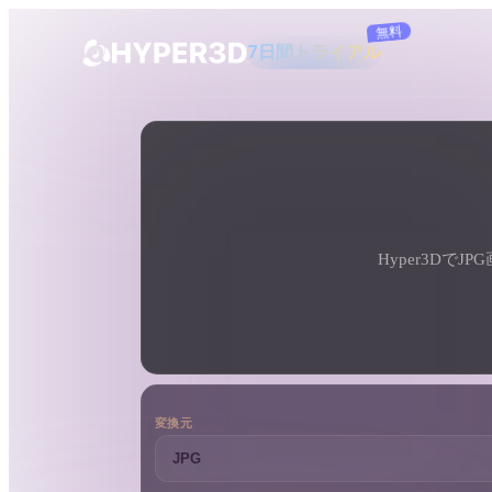
購読
製品
ツール
3D形式コンバーター
JPGから3MFコンバーター
機能
Rodin
ChatAvatar
API
画像から 3D
料金
写真をアップロードするだけで、3Dオ
ブジェクトが瞬時に完成。
Hyper3D
リソース
AI 画像生成
シンプルなプロンプトから、高品質なビ
ジュアルを生成。
コミュニティ
OmniCraft
変換元
ストーリー
研究
ブログ
AI画像リミックス
AIテクスチャジ
AI画像エンハンサー
AI HDRIジェネ