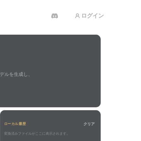
ログイン
AI 動画生成
テキストや画像から、AIで動画を作成。
モデルを生成し、
クリア
ローカル履歴
3Dメッシュエディター
変換済みファイルがここに表示されます。