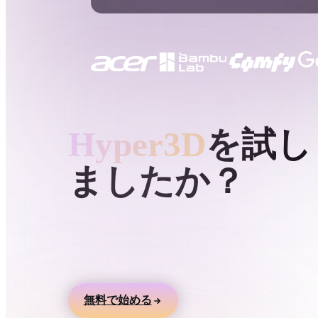
ユースケース
3D Printing
Animatio
NFT Creation
E-commer
Jewelry
Metaverse
Design
HYPER3D AI 3D生成
Hyper3D
を試し
プラグイン
ましたか？
Blender
Unity
Unreal
God
スタイル
テキストや画像から3Dモデルを生成し、オン
ンでプレビューして、ゲーム、製品、AR、3D
Abstract
Anime
Cart
リント向けに書き出せます。
Hand-Painted
Industrial
Isome
無料で始める