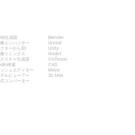
ツール
プラグイン
DRI生成器
Blender
画像エンハンサー
Unreal
クターから3D
Unity
画像リミックス
Godot
テクスチャ生成器
OV/Isaac
odin検索
C4D
メッシュエディター
Maya
モデルビューアー
3D Max
形式コンバーター