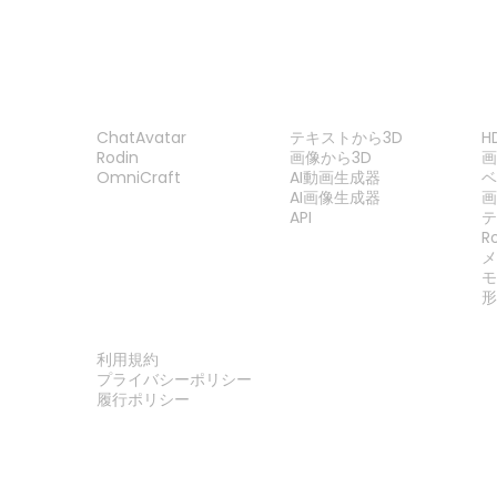
製品
機能
ChatAvatar
テキストから3D
H
Rodin
画像から3D
OmniCraft
AI動画生成器
ベ
AI画像生成器
API
R
法律
利用規約
プライバシーポリシー
履行ポリシー
お問い合わせ