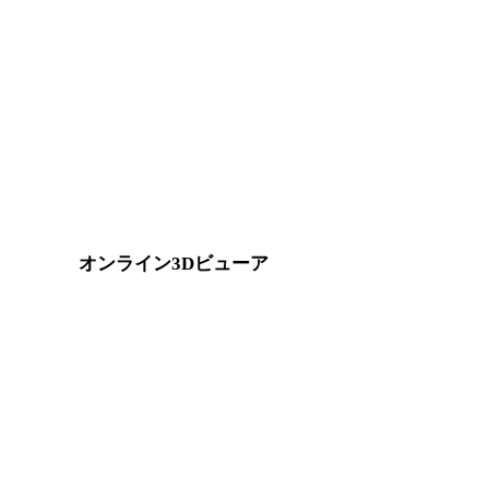
3MFを変換先に含む他の元形式です。
PNGから3MF
JPEGから3MF
TIFFから3MF
GIFから3MF
SVGから3MF
オンライン3Dビューア
このコンバーターページ向けに固定選定された8件の関連ビ
FBXビューア
PLYビューア
3MFビューア
3DSビューア