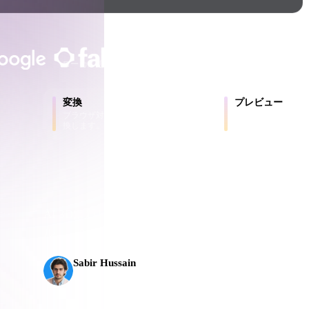
Game
n
Development
クリエイターとチームに信頼されて
ce
VR/AR
ローカル処理
アカウント不要
最大200MB
Mechanical
変換
プレビュー
Engineering
ブラウザ対応形式の間でモデルを変
元ファイルと変換後
換します。
ラインで確認します
ot
Maya
3DS Max
ComfyUI
AI 3Dは新しい水準に到達しました。Rodin Gen
ライ
ル、1000万以上のポリゴン、整理された構造、
プ
oon
Cel-Shaded
Fantasy
Sabir Hussain
tric
Low Poly
Medieval
AI・テック愛好家