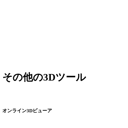
XからUSDZ
BLENDからUSDZ
PNGからUSDZ
JPGからUSDZ
Show 7 more
その他の3Dツール
次のワークフローへ取り込む前に、関連するオンライン3Dビ
ューアで元アセットや変換後アセットを確認できます。
オンライン3Dビューア
このコンバーターページ向けに固定選定された8件の関連ビューアで
す。