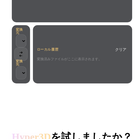
ユースケース
AI画像リミックス
AI HDRIジェネレーター
3Dメッ
3D Printing
Animation
AI画像エンハンサー
3Dモデル検索エンジン
Game
Automotive
AIテクスチャジェネレーター
SVGから3Dへの変換ツール
Development
Design
変換
元
NFT Creation
E-commerce
クリア
ローカル履歴
Character
VR/AR
Design
変換済みファイルがここに表示されます。
変換
先
Metaverse
Jewelry Design
Mechanical
Engineering
クリエイターとチームに信頼されています
プラグイン
ローカル処理
アカウント不要
最大200MB
Blender
Unity
Unreal
HYPER3D AI 3D生成
Godot
Maya
3DS Max
Hyper3D
を試しましたか？