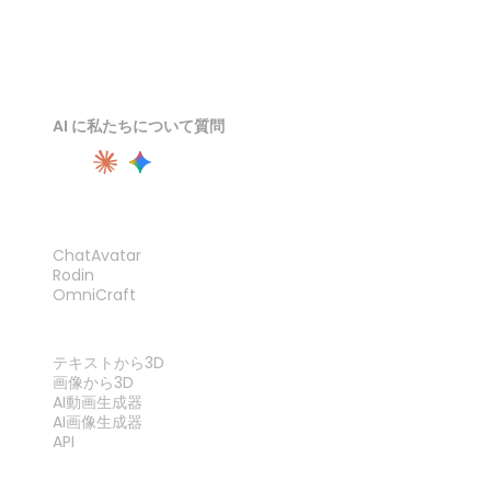
AI に私たちについて質問
製品
ChatAvatar
Rodin
OmniCraft
機能
テキストから3D
画像から3D
AI動画生成器
AI画像生成器
API