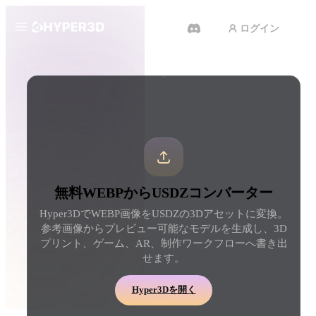
ログイン
製品
ツール
3D形式コンバーター
WEBPからUSDZコンバーター
機能
Rodin
ChatAvatar
API
画像から 3D
テキストから 3D
料金
写真をアップロードするだけ
テキストプロンプトから
で、3Dオブジェクトが瞬時に完
ジェクトへ — 瞬時に。
成。
リソース
AI 動画生成
AI 画像生成
無料WEBPからUSDZコンバーター
テキストや画像から、AIで動画
シンプルなプロンプトか
Hyper3DでWEBP画像をUSDZの3Dアセットに変換。
を作成。
品質なビジュアルを生成
コミュニティ
参考画像からプレビュー可能なモデルを生成し、3D
API
プリント、ゲーム、AR、制作ワークフローへ書き出
私たちのクリエイティブAIを、
せます。
あなたのアプリやワークフロー
ストーリー
研究
ブログ
に組み込みましょう。
Hyper3Dを開く
OmniCraft