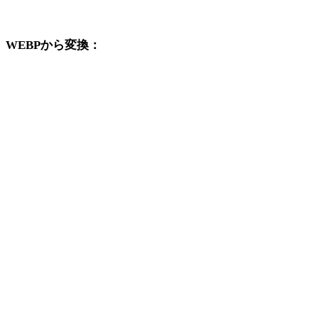
の変換ワークフローを続けて確認できます。
WEBPから変換：
WEBPの選択肢から利用できる他の変換先形式です。
WEBPからOBJ
WEBPからFBX
WEBPからSTL
WEBPからGLB
WEBPからGLTF
WEBPから3MF
WEBPからPLY
WEBPからDAE