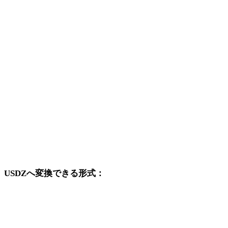
WEBPから3DS
WEBPから3DM
WEBPからDXF
WEBPからDWG
WEBPからPNG
WEBPからJPG
WEBPからJPEG
USDZへ変換できる形式：
USDZを変換先に含む他の元形式です。
OBJからUSDZ