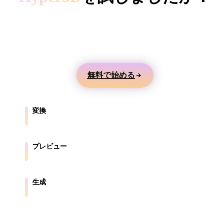
ComfyUI
テキストや画像から3Dモデルを生成し、オンライ
ンでプレビューして、ゲーム、製品、AR、3Dプリ
スタイル
ント向けに書き出せます。
Abstract
Anime
Cartoon
Cel-Shaded
無料で始める
Fantasy
Flat
Gothic
Hand-Painte
Industrial
Isometric
Low Poly
Medieval
変換
ブラウザ対応形式の間でモデルを変換します。
Minimalist
Modern
Organic
Photorealisti
プレビュー
Pixel Art
Realistic
Retro
Stylized
元ファイルと変換後ファイルをオンラインで確認します。
Voxel
生成
テキストや画像から新しい3Dアセットを作成します。