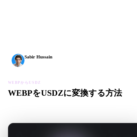
AI 3Dは新しい水準に到達しました。Rodin Gen-2.5は
約4秒でジオメトリ、約5秒で完全なモデル、1000万以
上のポリゴン、整理された構造、制作に使える出力を
実現します。
Sabir Hussain
AI・テック愛好家
WEBPからUSDZ
WEBPをUSDZに変換する方法
このWEBPからUSDZワークフローに沿って、ブラウザ
で.USDZファイルを作成します。