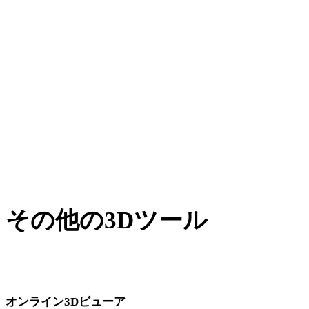
XからGLB
BLENDからGLB
PNGからGLB
JPGからGLB
JPEGからGLB
Show 7 more
その他の3Dツール
次のワークフローへ取り込む前に、関連するオンライン3Dビ
ューアで元アセットや変換後アセットを確認できます。
オンライン3Dビューア