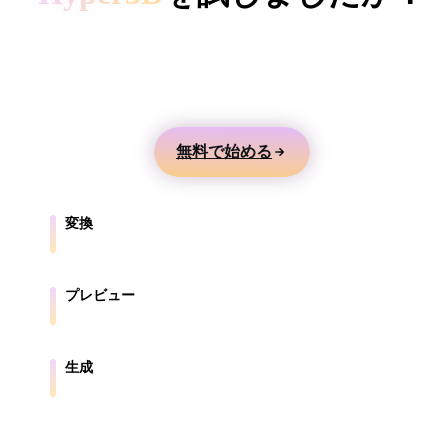
ComfyUI
テキストや画像から3Dモデルを生成し、オンライ
ンでプレビューして、ゲーム、製品、AR、3Dプリ
スタイル
ント向けに書き出せます。
Abstract
Anime
Cartoon
Cel-Shaded
無料で始める
Fantasy
Flat
Gothic
Hand-Painte
Industrial
Isometric
Low Poly
Medieval
変換
ブラウザ対応形式の間でモデルを変換します。
Minimalist
Modern
Organic
Photorealisti
プレビュー
Pixel Art
Realistic
Retro
Stylized
元ファイルと変換後ファイルをオンラインで確認します。
Voxel
生成
テキストや画像から新しい3Dアセットを作成します。