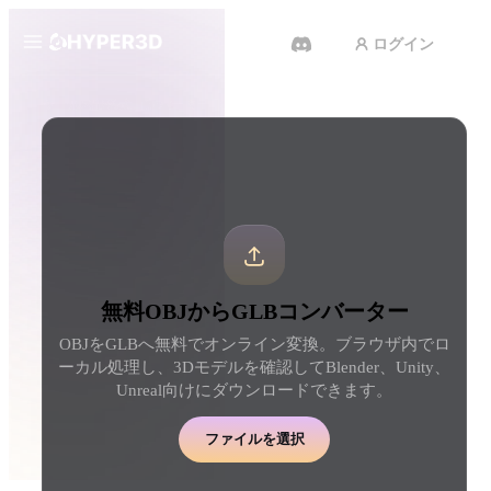
ログイン
製品
ツール
3D形式コンバーター
OBJからGLBコンバーター
機能
Rodin
ChatAvatar
API
画像から 3D
テキストから 3D
料金
写真をアップロードするだけ
テキストプロンプトから
で、3Dオブジェクトが瞬時に完
ジェクトへ — 瞬時に。
成。
リソース
AI 動画生成
AI 画像生成
無料OBJからGLBコンバーター
テキストや画像から、AIで動画
シンプルなプロンプトか
を作成。
品質なビジュアルを生成
OBJをGLBへ無料でオンライン変換。ブラウザ内でロ
コミュニティ
ーカル処理し、3Dモデルを確認してBlender、Unity、
API
Unreal向けにダウンロードできます。
私たちのクリエイティブAIを、
あなたのアプリやワークフロー
ストーリー
研究
ブログ
に組み込みましょう。
ファイルを選択
OmniCraft