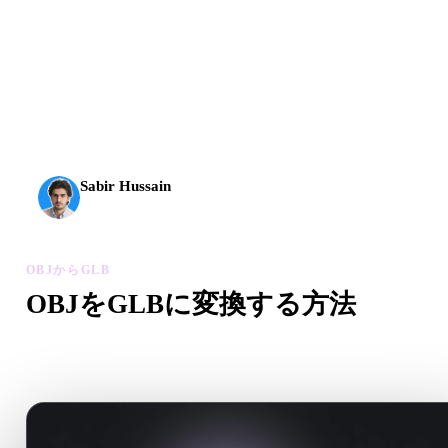
AI 3Dは新しい水準に到達しました。Rodin Gen-2.5は
約4秒でジオメトリ、約5秒で完全なモデル、1000万以
上のポリゴン、整理された構造、制作に使える出力を
実現します。
Sabir Hussain
AI・テック愛好家
OBJからGLB
OBJをGLBに変換する方法
このOBJからGLBワークフローに沿って、ブラウザで.GLB
ァイルを作成します。