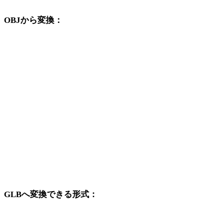
OBJから変換：
OBJの選択肢から利用できる他の変換先形式です。
OBJからFBX
OBJからUSDZ
OBJからSTL
OBJからGLTF
OBJからPLY
OBJからDAE
GLBへ変換できる形式：
GLBを変換先に含む他の元形式です。