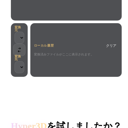
ユースケース
AI画像リミックス
AI HDRIジェネレーター
3Dメッ
3D Printing
Animation
AI画像エンハンサー
3Dモデル検索エンジン
Game
Automotive
AIテクスチャジェネレーター
SVGから3Dへの変換ツール
Development
Design
変換
元
NFT Creation
E-commerce
クリア
ローカル履歴
Character
VR/AR
Design
変換済みファイルがここに表示されます。
変換
先
Metaverse
Jewelry Design
Mechanical
Engineering
クリエイターとチームに信頼されています
プラグイン
ローカル処理
アカウント不要
最大200MB
Blender
Unity
Unreal
HYPER3D AI 3D生成
Godot
Maya
3DS Max
Hyper3D
を試しましたか？