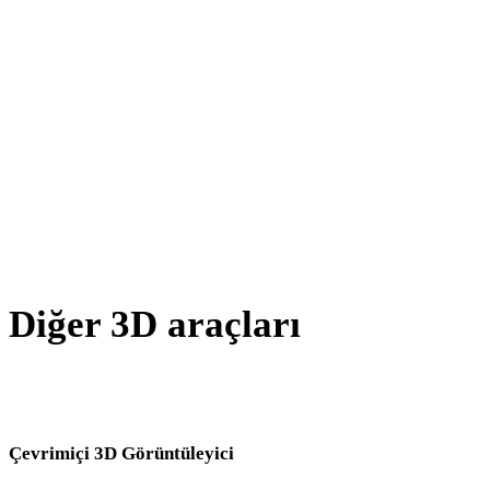
PNG - WEBP
JPG - WEBP
JPEG - WEBP
BMP - WEBP
GIF - WEBP
SVG - WEBP
Diğer 3D araçları
Kaynak veya dönüştürülmüş varlıkları sonraki iş akışınıza aktarmada
önce ilgili çevrimiçi 3D görüntüleyicilerde inceleyin.
Çevrimiçi 3D Görüntüleyici
Bu dönüştürücü sayfası için seçilen sekiz sabit ilgili görüntüleyici.