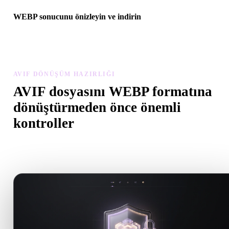
WEBP sonucunu önizleyin ve indirin
Dönüştürülen modeli ölçek, yön, geometri görünürlüğü ve malzem
sorunları açısından inceleyin, ardından sonucu indirin.
AVIF DÖNÜŞÜM HAZIRLIĞI
AVIF dosyasını WEBP formatına
dönüştürmeden önce önemli
kontroller
.AVIF formatından .WEBP formatına geçerken sürprizleri önlemek
için bu kontrolleri kullanın.