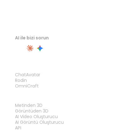
AI ile bizi sorun
ÜRÜN
ChatAvatar
Rodin
OmniCraft
ÖZELLIKLER
Metinden 3D
Görüntüden 3D
AI Video Oluşturucu
AI Görüntü Oluşturucu
API