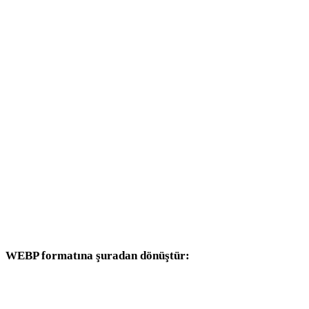
AVIF - DAE
AVIF - 3DS
AVIF - 3DM
AVIF - DXF
AVIF - DWG
AVIF - PNG
AVIF - JPG
AVIF - JPEG
WEBP formatına şuradan dönüştür:
Hedef seçicisinde WEBP bulunan diğer kaynak formatlar.