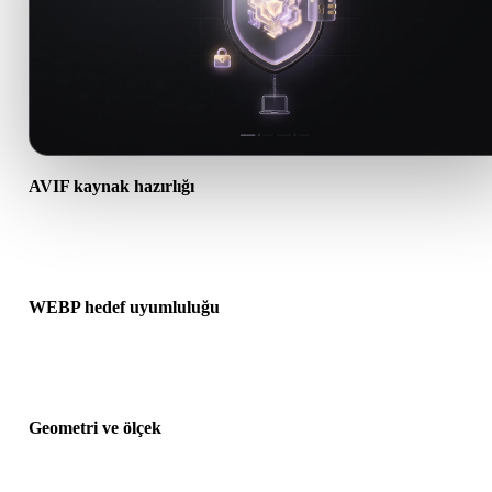
AVIF kaynak hazırlığı
AVIF dosyasının doğru açıldığını ve gereken malzeme, doku veya i
ek verileri içerdiğini kontrol edin.
WEBP hedef uyumluluğu
WEBP formatının hedef uygulama, motor, dilimleyici, AR görüntüle
veya üretim hattı tarafından kabul edildiğini doğrulayın.
Geometri ve ölçek
Dönüştürülen sonucu ölçek, yön, mesh görünürlüğü, normaller ve
beklenen nesne sayısı açısından önizleyin.