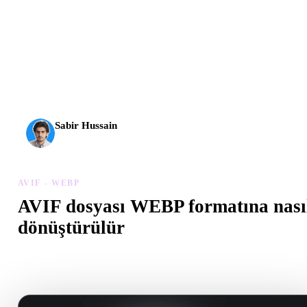
AI 3D yeni bir eşiğe ulaştı. Rodin Gen-2.5 yaklaşık 4
saniyede geometri, yaklaşık 5 saniyede tam model, 10
milyondan fazla poligon, temiz yapı ve üretime hazır çıktılar
sunuyor.
Sabir Hussain
AI ve teknoloji meraklısı
AVIF - WEBP
AVIF dosyası WEBP formatına nası
dönüştürülür
Tarayıcıda .WEBP dosyası oluşturmak için bu AVIF - WEBP iş akı
izleyin.