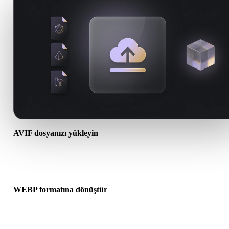
AVIF dosyanızı yükleyin
Cihazınızdan bir .AVIF dosyası seçin. Format doku veya ek dosyal
başvuruyorsa bunları birlikte yükleyin.
WEBP formatına dönüştür
Sonraki 3D, baskı, web, AR veya oyun iş akışınız için bir .WEBP
dosyası oluşturmak üzere tarayıcı dönüşümünü çalıştırın.