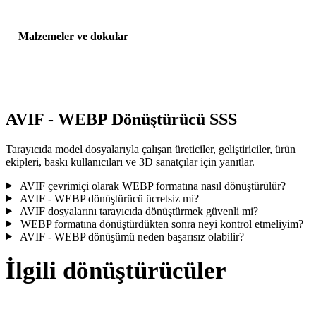
Malzemeler ve dokular
Bazı dönüşümler malzemeleri veya harici doku referanslarını
basitleştirir; yayınlamadan veya teslim etmeden önce sonucu incele
AVIF - WEBP Dönüştürücü SSS
Tarayıcıda model dosyalarıyla çalışan üreticiler, geliştiriciler, ürün
ekipleri, baskı kullanıcıları ve 3D sanatçılar için yanıtlar.
AVIF çevrimiçi olarak WEBP formatına nasıl dönüştürülür?
AVIF - WEBP dönüştürücü ücretsiz mi?
AVIF dosyalarını tarayıcıda dönüştürmek güvenli mi?
WEBP formatına dönüştürdükten sonra neyi kontrol etmeliyim?
AVIF - WEBP dönüşümü neden başarısız olabilir?
İlgili dönüştürücüler
Desteklenen dönüştürücü sayfaları olarak çalışan AVIF ve WEBP