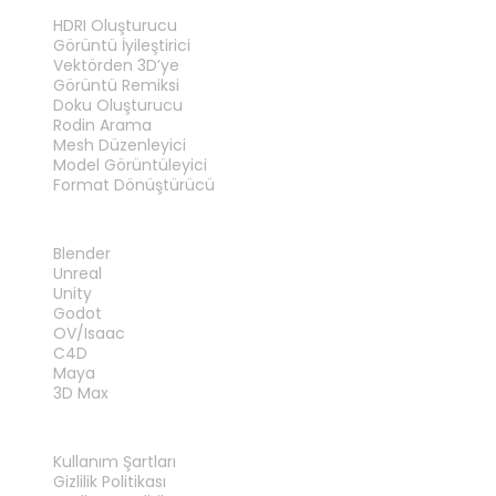
ARAÇLAR
HDRI Oluşturucu
Görüntü İyileştirici
Vektörden 3D’ye
Görüntü Remiksi
Doku Oluşturucu
Rodin Arama
Mesh Düzenleyici
Model Görüntüleyici
Format Dönüştürücü
EKLENTILER
Blender
Unreal
Unity
Godot
OV/Isaac
C4D
Maya
3D Max
YASAL
Kullanım Şartları
Gizlilik Politikası