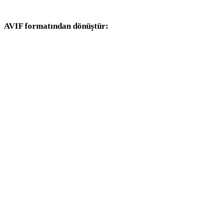
dönüşüm iş akışlarıyla devam edin.
AVIF formatından dönüştür:
AVIF seçicisinden kullanılabilen diğer hedef formatlar.
AVIF - OBJ
AVIF - FBX
AVIF - USDZ
AVIF - STL
AVIF - GLB
AVIF - GLTF
AVIF - 3MF
AVIF - PLY