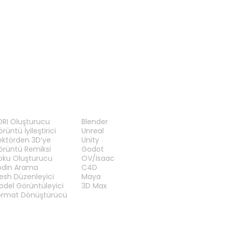
GLB Görüntüleyici
GLTF Görüntüleyici
RAÇLAR
EKLENTILER
DRI Oluşturucu
Blender
rüntü İyileştirici
Unreal
ektörden 3D’ye
Unity
örüntü Remiksi
Godot
oku Oluşturucu
OV/Isaac
odin Arama
C4D
esh Düzenleyici
Maya
odel Görüntüleyici
3D Max
ormat Dönüştürücü