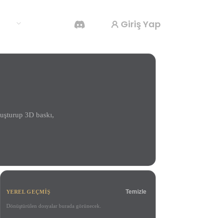
Giriş Yap
klar
Yapay Zeka Video Oluşturucu
Yapay zekayla metinden ya da görsellerden
video oluşturun.
luşturup 3D baskı,
3D Mesh Düzenleyici
Temizle
YEREL GEÇMIŞ
Dönüştürülen dosyalar burada görünecek.