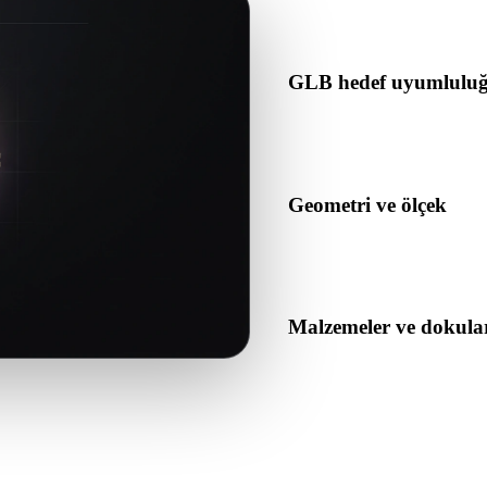
içerdiğini kontrol edin.
GLB hedef uyumlulu
GLB formatının hedef uygulam
tarafından kabul edildiğini d
Geometri ve ölçek
Dönüştürülen sonucu ölçek, 
açısından önizleyin.
Malzemeler ve dokula
Bazı dönüşümler malzemeleri 
veya teslim etmeden önce so