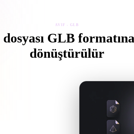
 Art
Realistic
Retro
AVIF - GLB
 dosyası GLB formatına 
dönüştürülür
arayıcıda .GLB dosyası oluşturmak için bu AVIF - GLB iş akışını izleyi
ek dosya gerekip gerekmediğini
üm AI üretimi ya da dışa aktarma