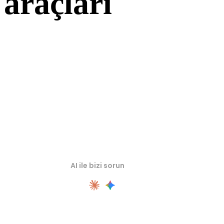
araçları
Kaynak veya dönüştürülmüş varlıkları sonraki iş akışınıza aktarmada
önce ilgili çevrimiçi 3D görüntüleyicilerde inceleyin.
AI ile bizi sorun