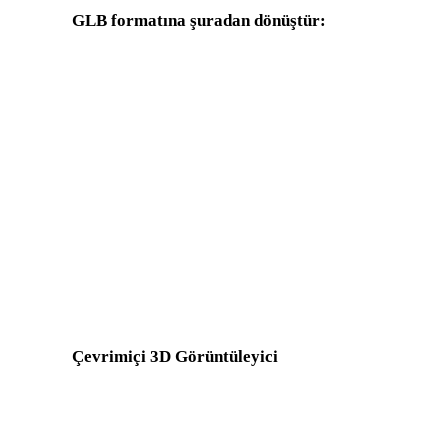
GLB formatına şuradan dönüştür:
Hedef seçicisinde GLB bulunan diğer kaynak formatlar.
OBJ - GLB
FBX - GLB
GLTF - GLB
3MF - GLB
3DS - GLB
DXF - GLB
X - GLB
BLEND - GLB
Show 7 more
Çevrimiçi 3D Görüntüleyici
Bu dönüştürücü sayfası için seçilen sekiz sabit ilgili görüntüleyici.
FBX Görüntüleyici
USDZ Görüntüleyici