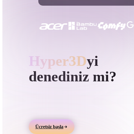
Kullanım Alanları
3D Printing
Animatio
NFT Creation
E-commer
Jewelry
Metaverse
Design
HYPER3D AI 3D ÜRETIMI
Hyper3D
yi
Eklentiler
Blender
Unity
Unreal
God
denediniz mi?
Stiller
Metin veya görüntülerden 3D modeller üretin,
çevrimiçi önizleyin ve oyun, ürün, AR ve 3D bask
Abstract
Anime
Cart
akışlarına aktarın.
Hand-Painted
Industrial
Isome
Ücretsiz başla