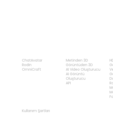
3MF Görüntüleyici
PLY Görüntüleyici
n
ÜRÜN
ÖZELLIKLER
A
ChatAvatar
Metinden 3D
H
Rodin
Görüntüden 3D
Gö
OmniCraft
AI Video Oluşturucu
V
AI Görüntü
G
Oluşturucu
D
API
R
M
M
F
YASAL
Kullanım Şartları