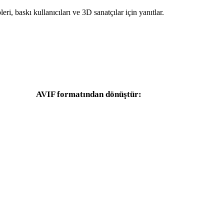
leri, baskı kullanıcıları ve 3D sanatçılar için yanıtlar.
AVIF formatından dönüştür:
AVIF seçicisinden kullanılabilen diğer hedef formatlar.
AVIF - OBJ
AVIF - FBX
AVIF - GLTF
AVIF - 3MF
AVIF - 3DS
AVIF - 3DM
AVIF - PNG
AVIF - JPG