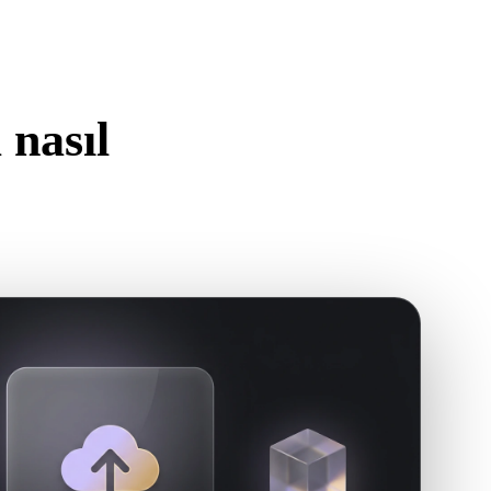
Stylized
Voxel
nasıl
n.