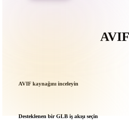
Organic
Photorealistic
Pixel
AVIF
T
AVIF kaynağını inceleyin
AVIF varlığınızın hedef iş akışına hazır olup olmadığını ve 
kontrol edin.
Desteklenen bir GLB iş akışı seçin
İlgili dönüştürücü bağlantılarını kullanın veya istenen dönüş