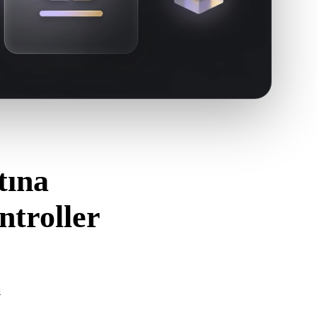
tına
troller
i kullanın.
ı
ğını ve gereken malzeme, doku veya ikili ek verileri