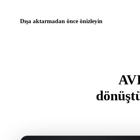
gerektiriyorsa Hyper3Dye devam edin.
Dışa aktarmadan önce önizleyin
Son dosyayı indirmeden önce görüntüleyici ve ilgili araçlarla
varlık hazırlığını inceleyin.
AVI
dönüşt
.AVIF form