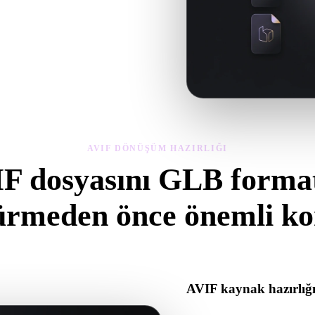
 geometriyi, malzemeleri, ölçeği ve
AVIF DÖNÜŞÜM HAZIRLIĞI
F dosyasını GLB forma
ürmeden önce önemli kon
atından .GLB formatına geçerken sürprizleri önlemek için bu kontroller
AVIF kaynak hazırlığ
AVIF dosyasının doğru açıldı