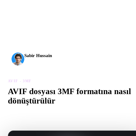
AI 3D yeni bir eşiğe ulaştı. Rodin Gen-2.5 yaklaşık 4
saniyede geometri, yaklaşık 5 saniyede tam model, 10
milyondan fazla poligon, temiz yapı ve üretime hazır çıktılar
sunuyor.
Sabir Hussain
AI ve teknoloji meraklısı
AVIF - 3MF
AVIF dosyası 3MF formatına nasıl
dönüştürülür
Tarayıcıda .3MF dosyası oluşturmak için bu AVIF - 3MF iş akışını
izleyin.