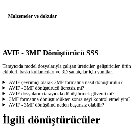
Malzemeler ve dokular
Bazı dönüşümler malzemeleri veya harici doku referanslarını
basitleştirir; yayınlamadan veya teslim etmeden önce sonucu incele
AVIF - 3MF Dönüştürücü SSS
Tarayıcıda model dosyalarıyla çalışan üreticiler, geliştiriciler, ürün
ekipleri, baskı kullanıcıları ve 3D sanatçılar için yanıtlar.
AVIF çevrimiçi olarak 3MF formatına nasıl dönüştürülür?
AVIF - 3MF dönüştürücü ücretsiz mi?
AVIF dosyalarını tarayıcıda dönüştürmek güvenli mi?
3MF formatına dönüştürdükten sonra neyi kontrol etmeliyim?
AVIF - 3MF dönüşümü neden başarısız olabilir?
İlgili dönüştürücüler
Desteklenen dönüştürücü sayfaları olarak çalışan AVIF ve 3MF