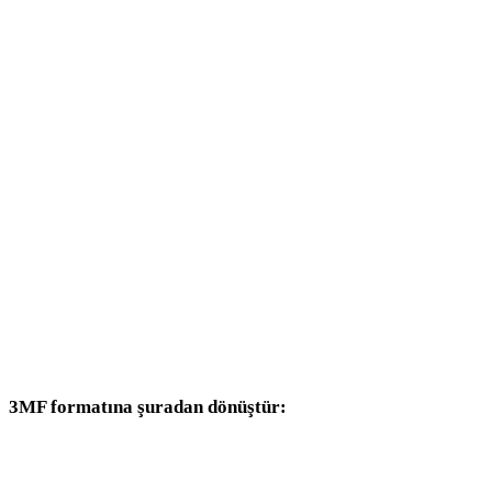
AVIF - 3DS
AVIF - 3DM
AVIF - DXF
AVIF - DWG
AVIF - PNG
AVIF - JPG
AVIF - JPEG
AVIF - WEBP
3MF formatına şuradan dönüştür:
Hedef seçicisinde 3MF bulunan diğer kaynak formatlar.