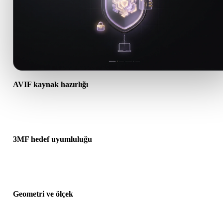
AVIF kaynak hazırlığı
AVIF dosyasının doğru açıldığını ve gereken malzeme, doku veya i
ek verileri içerdiğini kontrol edin.
3MF hedef uyumluluğu
3MF formatının hedef uygulama, motor, dilimleyici, AR görüntüley
veya üretim hattı tarafından kabul edildiğini doğrulayın.
Geometri ve ölçek
Dönüştürülen sonucu ölçek, yön, mesh görünürlüğü, normaller ve
beklenen nesne sayısı açısından önizleyin.