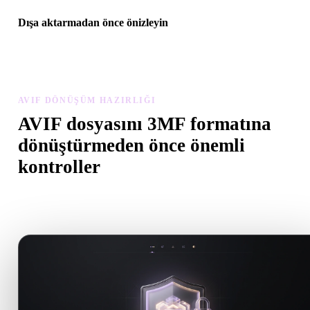
Dışa aktarmadan önce önizleyin
Son dosyayı indirmeden önce görüntüleyici ve ilgili araçlarla
geometriyi, malzemeleri, ölçeği ve varlık hazırlığını inceleyin.
AVIF DÖNÜŞÜM HAZIRLIĞI
AVIF dosyasını 3MF formatına
dönüştürmeden önce önemli
kontroller
.AVIF formatından .3MF formatına geçerken sürprizleri önlemek i
bu kontrolleri kullanın.