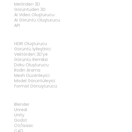
Metinden 3D
Görüntüden 3D
AI Video Oluşturucu
AI Görüntü Oluşturucu
API
ARAÇLAR
HDRI Oluşturucu
Görüntü İyileştirici
Vektörden 3D’ye
Görüntü Remiksi
Doku Oluşturucu
Rodin Arama
Mesh Düzenleyici
Model Görüntüleyici
Format Dönüştürücü
EKLENTILER
Blender
Unreal
Unity
Godot
OV/Isaac
C4D