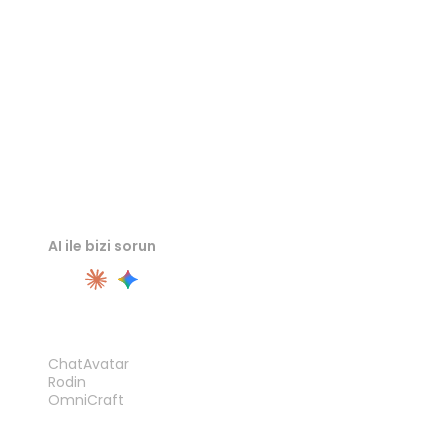
3MF Görüntüleyici
AI ile bizi sorun
ÜRÜN
ChatAvatar
Rodin
OmniCraft
ÖZELLIKLER