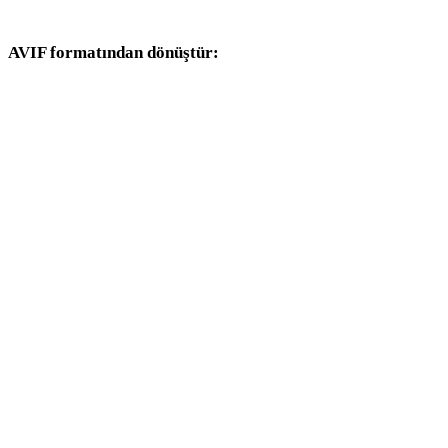
dönüşüm iş akışlarıyla devam edin.
AVIF formatından dönüştür:
AVIF seçicisinden kullanılabilen diğer hedef formatlar.
AVIF - OBJ
AVIF - FBX
AVIF - USDZ
AVIF - STL
AVIF - GLB
AVIF - GLTF
AVIF - PLY
AVIF - DAE