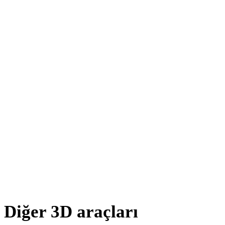
PNG - 3MF
JPG - 3MF
JPEG - 3MF
WEBP - 3MF
BMP - 3MF
TIFF - 3MF
GIF - 3MF
HEIC - 3MF
SVG - 3MF
Diğer 3D araçları