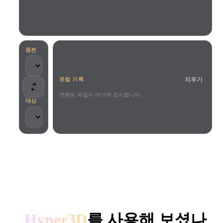
사용 사례
AI 이미지 리믹스
AI HDRI 생성기
3D 메시 편집기
3D Printing
Animation
AI 이미지 향상 도구
3D 모델 검색 엔진
Game
Automotive
AI 텍스처 생성기
SVG to 3D 변환기
Development
Design
원본
NFT Creation
E-commerce
지우기
로컬 기록
Character
VR/AR
Design
변환된 파일이 여기에 표시됩니다.
대상
Metaverse
Jewelry Design
Mechanical
Engineering
크리에이터와 팀이 신뢰합니다
플러그인
로컬 처리
계정 불필요
최대 200MB
Blender
Unity
Unreal
HYPER3D AI 3D 생성
Godot
Maya
3DS Max
Hyper3D
를 사용해 보셨나