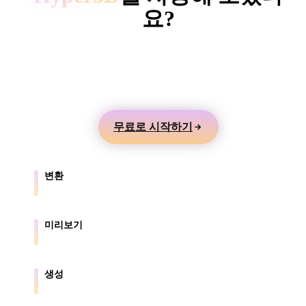
ComfyUI
요?
텍스트나 이미지에서 3D 모델을 만들고 온라인으로
스타일
미리본 뒤 게임, 제품, AR, 3D 프린팅 워크플로로 내
Abstract
Anime
Cartoon
Cel-Shaded
보내세요.
Fantasy
Flat
Gothic
Hand-Painte
무료로 시작하기
Industrial
Isometric
Low Poly
Medieval
변환
Minimalist
Modern
Organic
Photorealisti
브라우저가 지원하는 형식 간에 모델을 변환합니다.
Pixel Art
Realistic
Retro
Stylized
미리보기
원본 파일과 변환된 파일을 온라인으로 확인합니다.
Voxel
생성
텍스트나 이미지에서 새로운 3D 에셋을 만듭니다.