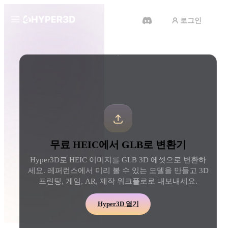
로그인
제품
도구
3D 형식 변환기
HEIC에서 GLB로 변환기
기능
Rodin
ChatAvatar
API
이미지를 3D로
텍스트를 3D로
요금
사진을 업로드하면 3D 오브젝트
텍스트 프롬프트를 3D 
를 바로 받아보세요.
로 — 즉시 변환.
리소스
AI 비디오 생성기
AI 이미지 생성기
무료 HEIC에서 GLB로 변환기
AI로 텍스트나 이미지에서 영상
간단한 프롬프트로 고품
을 만드세요.
얼을 생성하세요.
Hyper3D로 HEIC 이미지를 GLB 3D 에셋으로 변환하
커뮤니티
세요. 레퍼런스에서 미리 볼 수 있는 모델을 만들고 3D
API
프린팅, 게임, AR, 제작 워크플로로 내보내세요.
우리의 크리에이티브 AI를 앱이
나 워크플로에 연결하세요.
스토리
연구
블로그
Hyper3D 열기
OmniCraft