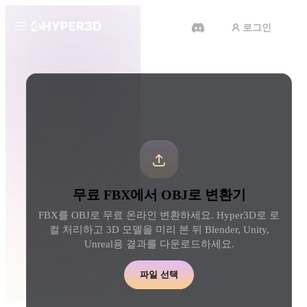
로그인
제품
도구
3D 형식 변환기
FBX에서 OBJ로 변환기
기능
Rodin
ChatAvatar
API
이미지를 3D로
텍스트를 3D로
요금
사진을 업로드하면 3D 오브젝트
텍스트 프롬프트를 3D 
를 바로 받아보세요.
로 — 즉시 변환.
리소스
AI 비디오 생성기
AI 이미지 생성기
무료 FBX에서 OBJ로 변환기
AI로 텍스트나 이미지에서 영상
간단한 프롬프트로 고품
을 만드세요.
얼을 생성하세요.
FBX를 OBJ로 무료 온라인 변환하세요. Hyper3D로 로
커뮤니티
컬 처리하고 3D 모델을 미리 본 뒤 Blender, Unity,
API
Unreal용 결과를 다운로드하세요.
우리의 크리에이티브 AI를 앱이
나 워크플로에 연결하세요.
스토리
연구
블로그
파일 선택
OmniCraft