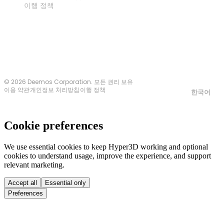
이행 정책
문의하기
© 2026 Deemos Corporation. 모든 권리 보유
이용 약관
개인정보 처리방침
이행 정책
한국어
Cookie preferences
We use essential cookies to keep Hyper3D working and optional
cookies to understand usage, improve the experience, and support
relevant marketing.
Accept all
Essential only
Preferences