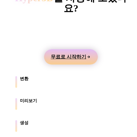
ComfyUI
요?
텍스트나 이미지에서 3D 모델을 만들고 온라인으로
스타일
미리본 뒤 게임, 제품, AR, 3D 프린팅 워크플로로 내
Abstract
Anime
Cartoon
Cel-Shaded
보내세요.
Fantasy
Flat
Gothic
Hand-Painte
무료로 시작하기
Industrial
Isometric
Low Poly
Medieval
변환
Minimalist
Modern
Organic
Photorealisti
브라우저가 지원하는 형식 간에 모델을 변환합니다.
Pixel Art
Realistic
Retro
Stylized
미리보기
원본 파일과 변환된 파일을 온라인으로 확인합니다.
Voxel
생성
텍스트나 이미지에서 새로운 3D 에셋을 만듭니다.