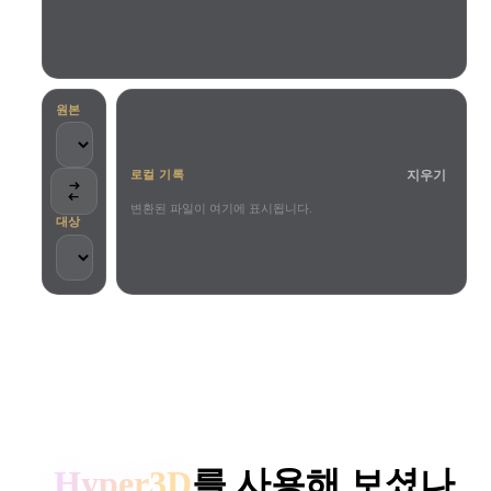
사용 사례
AI 이미지 리믹스
AI HDRI 생성기
3D 메시 편집기
3D Printing
Animation
AI 이미지 향상 도구
3D 모델 검색 엔진
Game
Automotive
AI 텍스처 생성기
SVG to 3D 변환기
Development
Design
원본
NFT Creation
E-commerce
지우기
로컬 기록
Character
VR/AR
Design
변환된 파일이 여기에 표시됩니다.
대상
Metaverse
Jewelry Design
Mechanical
Engineering
크리에이터와 팀이 신뢰합니다
플러그인
로컬 처리
계정 불필요
최대 200MB
Blender
Unity
Unreal
HYPER3D AI 3D 생성
Godot
Maya
3DS Max
Hyper3D
를 사용해 보셨나