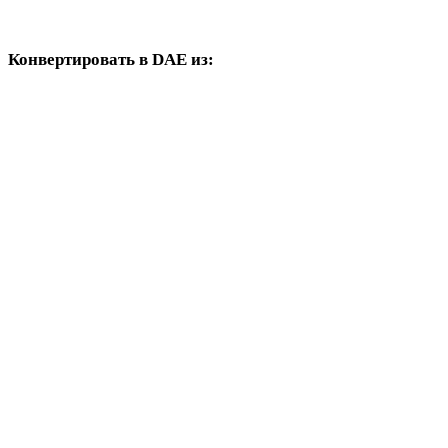
OBJ в PLY
Конвертировать в DAE из:
Другие исходные форматы, где в целевых вариантах есть DAE.
FBX в DAE
USDZ в DAE
STL в DAE
GLB в DAE
GLTF в DAE
3MF в DAE
PLY в DAE
3DS в DAE