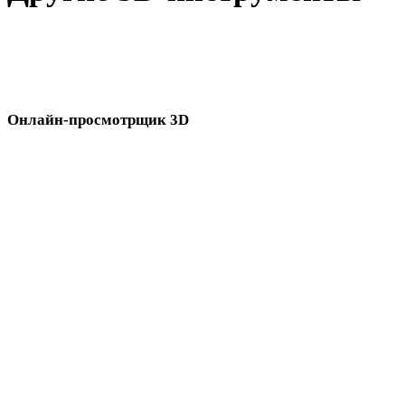
Проверьте исходные или конвертированные ассеты в связанны
онлайн-3D-просмотрщиках перед импортом в следующий
процесс.
Онлайн-просмотрщик 3D
Восемь связанных просмотрщиков, выбранных для этой страницы
конвертера.
Просмотрщик PLY
Просмотрщик GLTF
Просмотрщик OBJ
Просмотрщик USDZ
Просмотрщик FBX