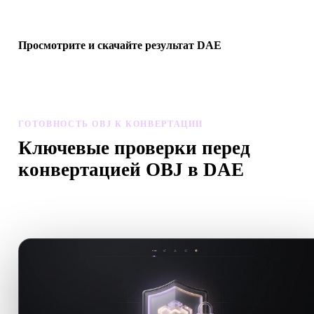
следующего 3D-, печатного, web-, AR- или игрового процесса.
Просмотрите и скачайте результат DAE
Проверьте масштаб, ориентацию, видимость геометрии и
материалы конвертированной модели, затем скачайте результат
ГОТОВНОСТЬ OBJ К КОНВЕРТАЦИИ
Ключевые проверки перед
конвертацией OBJ в DAE
Используйте эти проверки, чтобы избежать сюрпризов при
переходе с .OBJ на .DAE.