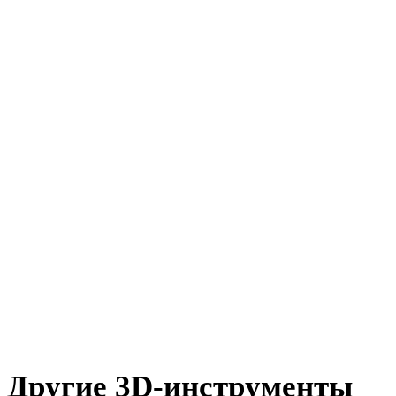
DXF в DAE
OFF в DAE
AMF в DAE
X в DAE
BLEND в DAE
PNG в DAE
JPG в DAE
JPEG в DAE
Show 7 more
Другие 3D-инструменты