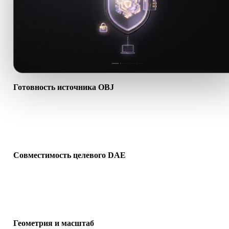
Готовность источника OBJ
Проверьте, что файл OBJ открывается корректно и содержит
нужные материалы, текстуры или бинарные сопутствующие
данные.
Совместимость целевого DAE
Убедитесь, что DAE поддерживается целевым приложением,
движком, слайсером, AR-просмотрщиком или производственно
цепочкой.
Геометрия и масштаб