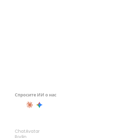
Просмотрщик STL
Просмотрщик 3DM
Просмотрщик 3DS
Спросите ИИ о нас
ПРОДУКТ
ChatAvatar
Rodin