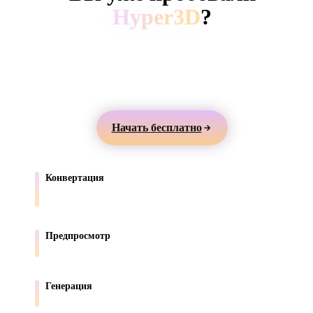
ComfyUI
Hyper3D
?
Создавайте 3D-модели из текста или изображений,
Стили
просматривайте их онлайн и экспортируйте ассеты
Abstract
Anime
Cartoon
Cel-Shaded
для игр, продуктов, AR и 3D-печати.
Fantasy
Flat
Gothic
Hand-Painte
Начать бесплатно
Industrial
Isometric
Low Poly
Medieval
Конвертация
Minimalist
Modern
Organic
Photorealisti
Переносите модели между форматами, поддерживаемыми в
браузере.
Pixel Art
Realistic
Retro
Stylized
Предпросмотр
Проверяйте исходные и конвертированные файлы онлайн.
Voxel
Генерация
Создавайте новые 3D-ассеты из текста или изображений.