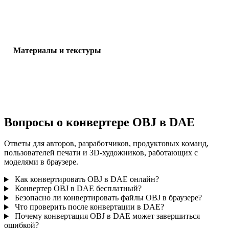
Проверьте масштаб, ориентацию, видимость сетки, нормали и
ожидаемое число объектов.
Материалы и текстуры
Некоторые конвертации упрощают материалы или внешние ссы
на текстуры, поэтому проверьте результат перед публикацией и
передачей.
Вопросы о конвертере OBJ в DAE
Ответы для авторов, разработчиков, продуктовых команд,
пользователей печати и 3D-художников, работающих с
моделями в браузере.
Как конвертировать OBJ в DAE онлайн?
Конвертер OBJ в DAE бесплатный?
Безопасно ли конвертировать файлы OBJ в браузере?
Что проверить после конвертации в DAE?
Почему конвертация OBJ в DAE может завершиться
ошибкой?