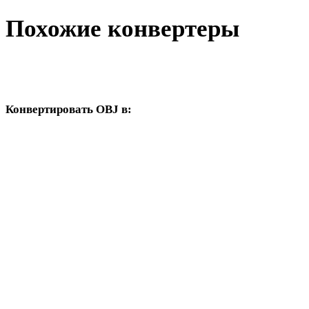
Похожие конвертеры
Продолжайте с рабочими процессами OBJ и DAE, доступными
как поддерживаемые страницы конвертера.
Конвертировать OBJ в:
Другие целевые форматы, доступные из выбора OBJ.
OBJ в FBX
OBJ в USDZ
OBJ в STL
OBJ в GLB
OBJ в GLTF