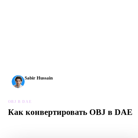
AI 3D вышел на новый уровень: Rodin Gen-2.5 создает
геометрию примерно за 4 секунды, полный модельный
результат примерно за 5 секунд, поддерживает 10 млн+
полигонов, чистую структуру и готовые к продакшену
выходы.
Sabir Hussain
Энтузиаст AI и технологий
OBJ В DAE
Как конвертировать OBJ в DAE
Следуйте процессу OBJ в DAE, чтобы создать файл .DAE в
браузере.