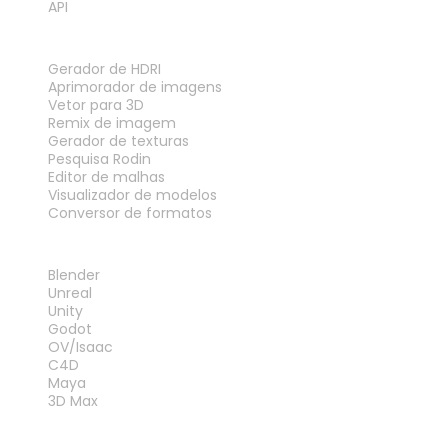
API
FERRAMENTAS
Gerador de HDRI
Aprimorador de imagens
Vetor para 3D
Remix de imagem
Gerador de texturas
Pesquisa Rodin
Editor de malhas
Visualizador de modelos
Conversor de formatos
PLUG-INS
Blender
Unreal
Unity
Godot
OV/Isaac
C4D
Maya
3D Max
LEGAL