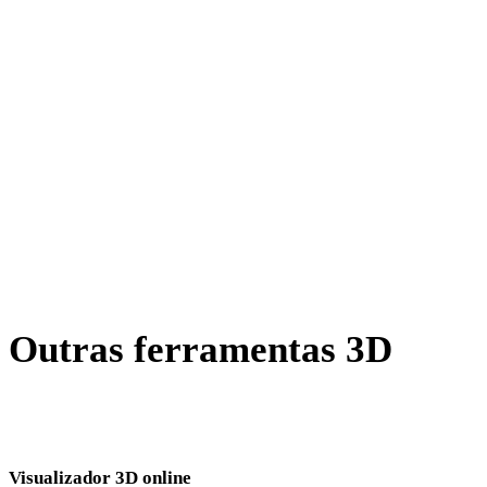
AMF para DAE
X para DAE
BLEND para DAE
PNG para DAE
JPG para DAE
JPEG para DAE
Show 7 more
Outras ferramentas 3D
Inspecione ativos de origem ou convertidos em visualizadores 3D
online relacionados antes de importar para o próximo fluxo.
Visualizador 3D online