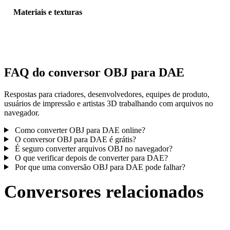
Materiais e texturas
Algumas conversões simplificam materiais ou referências externas 
textura; inspecione o resultado antes de publicar ou entregar.
FAQ do conversor OBJ para DAE
Respostas para criadores, desenvolvedores, equipes de produto,
usuários de impressão e artistas 3D trabalhando com arquivos no
navegador.
Como converter OBJ para DAE online?
O conversor OBJ para DAE é grátis?
É seguro converter arquivos OBJ no navegador?
O que verificar depois de converter para DAE?
Por que uma conversão OBJ para DAE pode falhar?
Conversores relacionados
Continue com fluxos de conversão OBJ e DAE publicados como
páginas compatíveis.