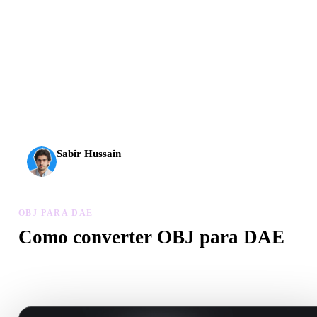
A IA 3D chegou a um novo patamar. O Rodin Gen-2.5
entrega geometria em cerca de 4 s, modelo completo em
cerca de 5 s, mais de 10 milhões de polígonos, estrutura
limpa e resultados prontos para produção.
Sabir Hussain
Entusiasta de IA e tecnologia
OBJ PARA DAE
Como converter OBJ para DAE
Siga este fluxo OBJ para DAE para criar um arquivo .DAE no
navegador.