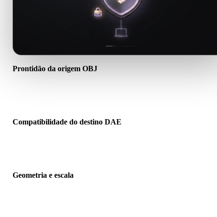
Prontidão da origem OBJ
Verifique se o arquivo OBJ abre corretamente e inclui materiais,
texturas ou dados binários auxiliares necessários.
Compatibilidade do destino DAE
Confirme se DAE é aceito pelo app, engine, slicer, visualizador AR
pipeline de produção de destino.
Geometria e escala
Pré-visualize o resultado para verificar escala, orientação, visibilid
da malha, normais e quantidade esperada de objetos.