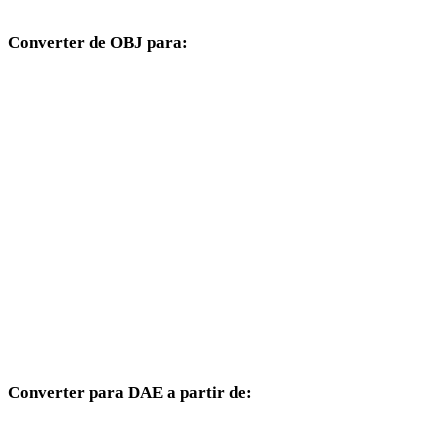
Converter de OBJ para:
Outros formatos de destino disponíveis a partir do seletor OBJ.
OBJ para FBX
OBJ para USDZ
OBJ para STL
OBJ para GLB
OBJ para GLTF
OBJ para PLY
Converter para DAE a partir de:
Outros formatos de origem cujo seletor de destino inclui DAE.