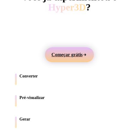
ComfyUI
Hyper3D
?
Gere modelos 3D a partir de texto ou imagens,
Estilos
visualize online e exporte ativos para jogos, produtos,
Abstract
Anime
Cartoon
Cel-Shaded
AR e impressão 3D.
Fantasy
Flat
Gothic
Hand-Painte
Começar grátis
Industrial
Isometric
Low Poly
Medieval
Converter
Minimalist
Modern
Organic
Photorealisti
Mova modelos entre formatos compatíveis com o navegador.
Pixel Art
Realistic
Retro
Stylized
Pré-visualizar
Inspecione arquivos de origem e convertidos online.
Voxel
Gerar
Crie novos ativos 3D a partir de texto ou imagens.