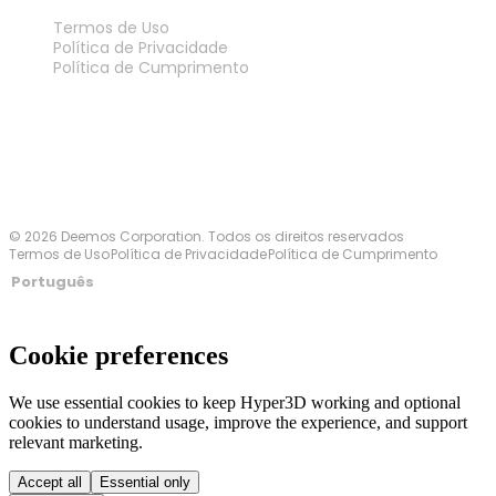
LEGAL
Termos de Uso
Política de Privacidade
Política de Cumprimento
Fale Conosco
© 2026 Deemos Corporation. Todos os direitos reservados
Termos de Uso
Política de Privacidade
Política de Cumprimento
Português
Cookie preferences
We use essential cookies to keep Hyper3D working and optional
cookies to understand usage, improve the experience, and support
relevant marketing.
Accept all
Essential only