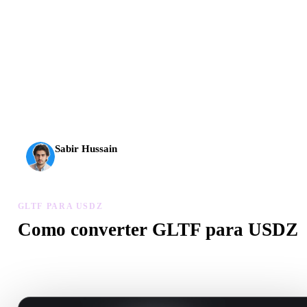
A IA 3D chegou a um novo patamar. O Rodin Gen-2.5
entrega geometria em cerca de 4 s, modelo completo em
cerca de 5 s, mais de 10 milhões de polígonos, estrutura
limpa e resultados prontos para produção.
Sabir Hussain
Entusiasta de IA e tecnologia
GLTF PARA USDZ
Como converter GLTF para USDZ
Siga este fluxo GLTF para USDZ para criar um arquivo .USDZ n
navegador.