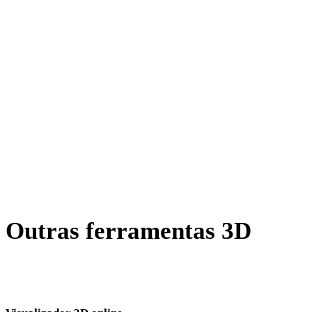
AMF para USDZ
X para USDZ
BLEND para USDZ
PNG para USDZ
JPG para USDZ
JPEG para USDZ
Show 7 more
Outras ferramentas 3D
Inspecione ativos de origem ou convertidos em visualizadores 3D
online relacionados antes de importar para o próximo fluxo.