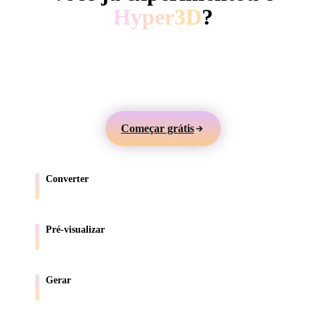
ComfyUI
Hyper3D
?
Gere modelos 3D a partir de texto ou imagens,
Estilos
visualize online e exporte ativos para jogos, produtos,
Abstract
Anime
Cartoon
Cel-Shaded
AR e impressão 3D.
Fantasy
Flat
Gothic
Hand-Painte
Começar grátis
Industrial
Isometric
Low Poly
Medieval
Converter
Minimalist
Modern
Organic
Photorealisti
Mova modelos entre formatos compatíveis com o navegador.
Pixel Art
Realistic
Retro
Stylized
Pré-visualizar
Inspecione arquivos de origem e convertidos online.
Voxel
Gerar
Crie novos ativos 3D a partir de texto ou imagens.