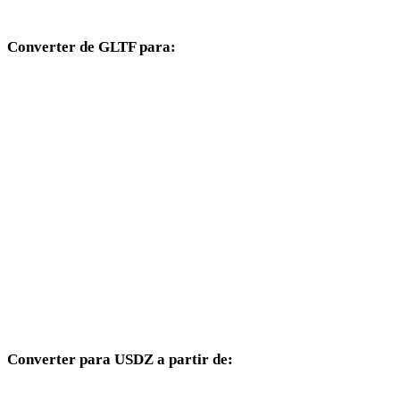
páginas compatíveis.
Converter de GLTF para:
Outros formatos de destino disponíveis a partir do seletor GLTF.
GLTF para OBJ
GLTF para FBX
GLTF para STL
GLTF para GLB
GLTF para PLY
GLTF para DAE
Converter para USDZ a partir de:
Outros formatos de origem cujo seletor de destino inclui USDZ.