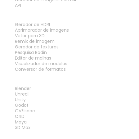
API
FERRAMENTAS
Gerador de HDRI
Aprimorador de imagens
Vetor para 3D
Remix de imagem
Gerador de texturas
Pesquisa Rodin
Editor de malhas
Visualizador de modelos
Conversor de formatos
PLUG-INS
Blender
Unreal
Unity
Godot
OV/Isaac
C4D
Maya
3D Max