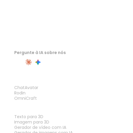
Pergunte à IA sobre nós
PRODUTO
ChatAvatar
Rodin
OmniCraft
RECURSOS
Texto para 3D
Imagem para 3D
Gerador de vídeo com IA
Gerador de imagens com IA