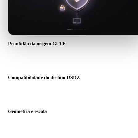
Prontidão da origem GLTF
Verifique se o arquivo GLTF abre corretamente e inclui materiais,
texturas ou dados binários auxiliares necessários.
Compatibilidade do destino USDZ
Confirme se USDZ é aceito pelo app, engine, slicer, visualizador A
pipeline de produção de destino.
Geometria e escala
Pré-visualize o resultado para verificar escala, orientação, visibilid
da malha, normais e quantidade esperada de objetos.