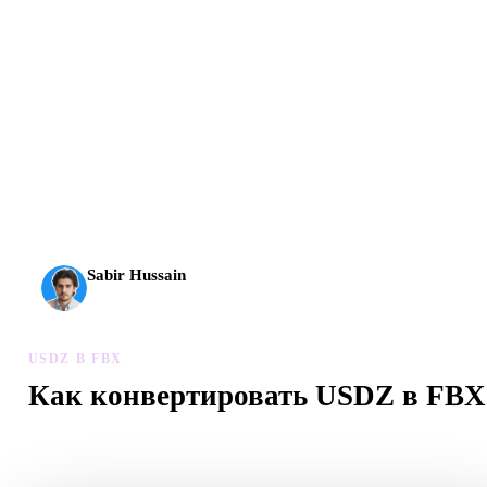
AI 3D вышел на новый уровень: Rodin Gen-2.5 создает
геометрию примерно за 4 секунды, полный модельный
результат примерно за 5 секунд, поддерживает 10 млн+
полигонов, чистую структуру и готовые к продакшену
выходы.
Sabir Hussain
Энтузиаст AI и технологий
USDZ В FBX
Как конвертировать USDZ в FBX
Следуйте процессу USDZ в FBX, чтобы создать файл .FBX в
браузере.