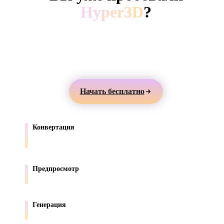
ComfyUI
Hyper3D
?
Создавайте 3D-модели из текста или изображений,
Стили
просматривайте их онлайн и экспортируйте ассеты
Abstract
Anime
Cartoon
Cel-Shaded
для игр, продуктов, AR и 3D-печати.
Fantasy
Flat
Gothic
Hand-Painte
Начать бесплатно
Industrial
Isometric
Low Poly
Medieval
Конвертация
Minimalist
Modern
Organic
Photorealisti
Переносите модели между форматами, поддерживаемыми в
браузере.
Pixel Art
Realistic
Retro
Stylized
Предпросмотр
Проверяйте исходные и конвертированные файлы онлайн.
Voxel
Генерация
Создавайте новые 3D-ассеты из текста или изображений.