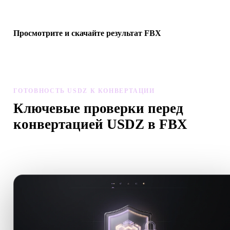
следующего 3D-, печатного, web-, AR- или игрового процесса.
Просмотрите и скачайте результат FBX
Проверьте масштаб, ориентацию, видимость геометрии и
материалы конвертированной модели, затем скачайте результат
ГОТОВНОСТЬ USDZ К КОНВЕРТАЦИИ
Ключевые проверки перед
конвертацией USDZ в FBX
Используйте эти проверки, чтобы избежать сюрпризов при
переходе с .USDZ на .FBX.