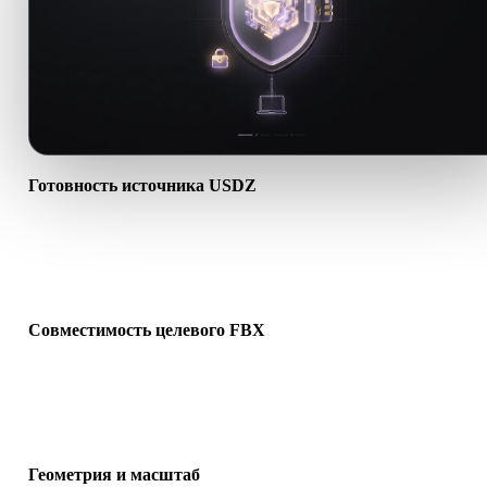
Готовность источника USDZ
Проверьте, что файл USDZ открывается корректно и содержит
нужные материалы, текстуры или бинарные сопутствующие
данные.
Совместимость целевого FBX
Убедитесь, что FBX поддерживается целевым приложением,
движком, слайсером, AR-просмотрщиком или производственно
цепочкой.
Геометрия и масштаб