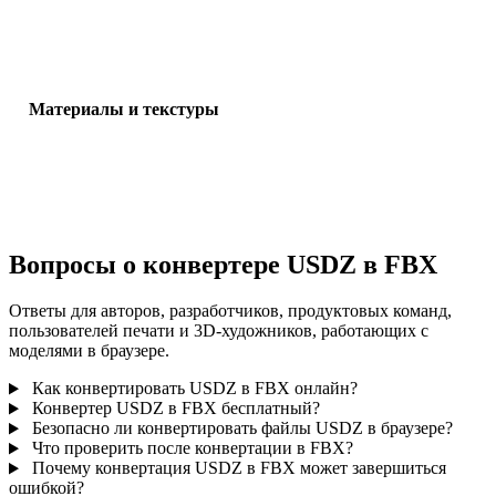
Проверьте масштаб, ориентацию, видимость сетки, нормали и
ожидаемое число объектов.
Материалы и текстуры
Некоторые конвертации упрощают материалы или внешние ссы
на текстуры, поэтому проверьте результат перед публикацией и
передачей.
Вопросы о конвертере USDZ в FBX
Ответы для авторов, разработчиков, продуктовых команд,
пользователей печати и 3D-художников, работающих с
моделями в браузере.
Как конвертировать USDZ в FBX онлайн?
Конвертер USDZ в FBX бесплатный?
Безопасно ли конвертировать файлы USDZ в браузере?
Что проверить после конвертации в FBX?
Почему конвертация USDZ в FBX может завершиться
ошибкой?