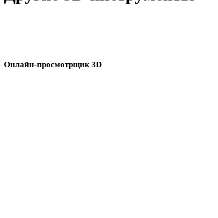
Проверьте исходные или конвертированные ассеты в связанны
онлайн-3D-просмотрщиках перед импортом в следующий
процесс.
Онлайн-просмотрщик 3D
Восемь связанных просмотрщиков, выбранных для этой страницы
конвертера.
Просмотрщик 3MF
Просмотрщик 3DS
Просмотрщик 3DM
Просмотрщик GLTF
Просмотрщик FBX