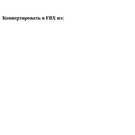
USDZ в DAE
Конвертировать в FBX из:
Другие исходные форматы, где в целевых вариантах есть FBX.
OBJ в FBX
STL в FBX
GLB в FBX
GLTF в FBX
3MF в FBX
PLY в FBX
DAE в FBX
3DS в FBX