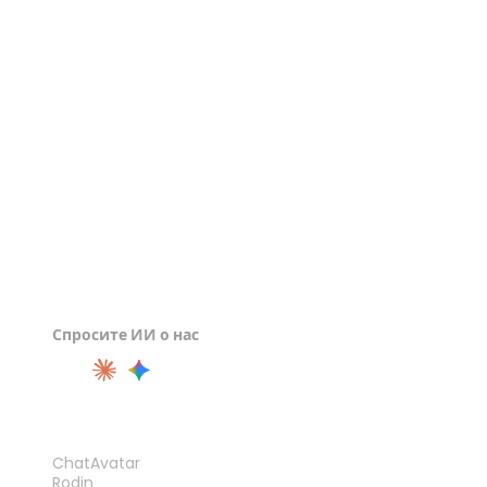
Просмотрщик OBJ
Просмотрщик DAE
Просмотрщик PLY
Спросите ИИ о нас
ПРОДУКТ
ChatAvatar
Rodin