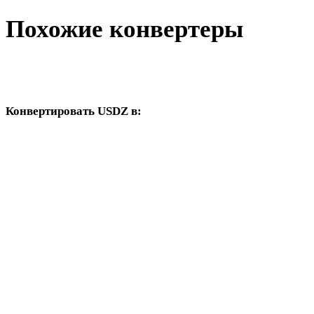
Похожие конвертеры
Продолжайте с рабочими процессами USDZ и FBX,
доступными как поддерживаемые страницы конвертера.
Конвертировать USDZ в:
Другие целевые форматы, доступные из выбора USDZ.
USDZ в OBJ
USDZ в STL
USDZ в GLB
USDZ в GLTF
USDZ в PLY