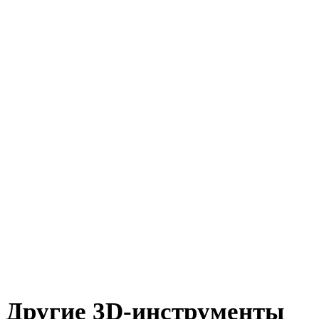
DXF в FBX
OFF в FBX
AMF в FBX
X в FBX
BLEND в FBX
PNG в FBX
JPG в FBX
JPEG в FBX
Show 7 more
Другие 3D-инструменты