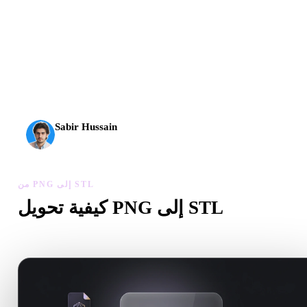
وصل الذكاء الاصطناعي ثلاثي الأبعاد إلى مستوى جديد. يقدم
Rodin Gen-2.5 الهندسة خلال نحو 4 ثوانٍ، والنموذج الكامل
خلال نحو 5 ثوانٍ، وأكثر من 10 ملايين مضلع، وبنية نظيفة
ومخرجات جاهزة للإنتاج.
Sabir Hussain
مهتم بالذكاء الاصطناعي والتقنية
من PNG إلى STL
كيفية تحويل PNG إلى STL
اتبع سير من PNG إلى STL لإنشاء ملف .STL داخل المتصفح.