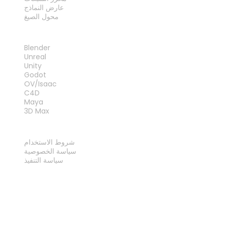
عارض النماذج
محول الصيغ
الإضافات
Blender
Unreal
Unity
Godot
OV/Isaac
C4D
Maya
3D Max
قانوني
شروط الاستخدام
سياسة الخصوصية
سياسة التنفيذ
اتصل بنا