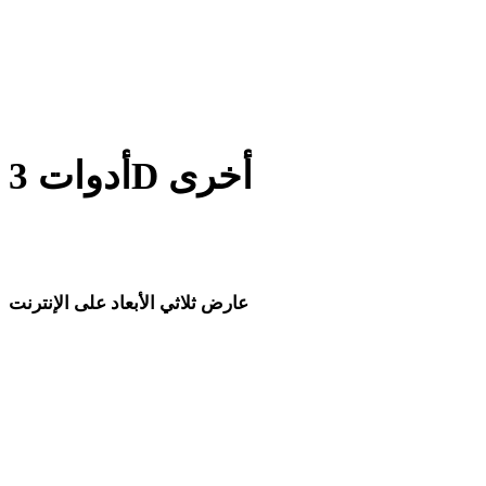
من GCODE إلى STL
من JPG إلى STL
Show 8 more
أدوات 3D أخرى
افحص الأصول الأصلية أو المحولة في عارضات 3D ذات الصلة قبل
استيرادها إلى سير العمل التالي.
عارض ثلاثي الأبعاد على الإنترنت
ثمانية عارضات ذات صلة محددة لهذه صفحة التحويل.
عارض GLB
عارض GLTF