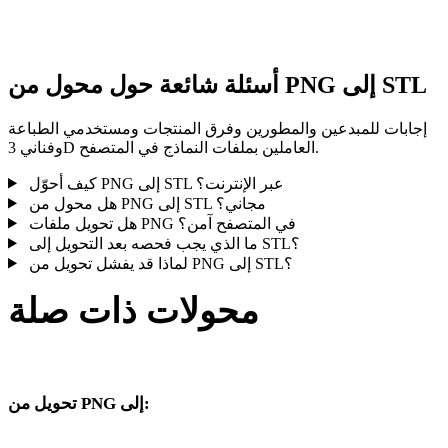
النتيجة قبل النشر أو التسليم.
أسئلة شائعة حول محول من PNG إلى STL
إجابات للمبدعين والمطورين وفرق المنتجات ومستخدمي الطباعة
وفناني 3D العاملين بملفات النماذج في المتصفح.
كيف أحوّل PNG إلى STL عبر الإنترنت؟
هل محول من PNG إلى STL مجاني؟
هل تحويل ملفات PNG في المتصفح آمن؟
ما الذي يجب فحصه بعد التحويل إلى STL؟
لماذا قد يفشل تحويل من PNG إلى STL؟
محولات ذات صلة
تابع مسارات تحويل PNG وSTL المنشورة كصفحات تحويل مدعومة.
تحويل من PNG إلى:
صيغ هدف أخرى متاحة من محدد PNG.