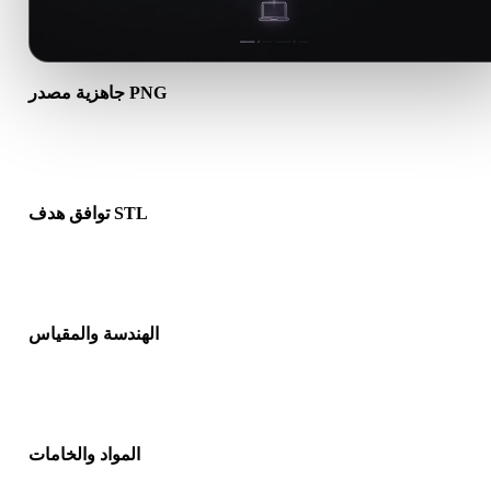
جاهزية مصدر PNG
تأكد من أن ملف PNG يفتح بشكل صحيح ويتضمن أي مواد أو خامات أو
بيانات ثنائية مرافقة مطلوبة.
توافق هدف STL
تأكد من أن STL مقبول في التطبيق أو المحرك أو برنامج التقطيع أو
عارض AR أو مسار الإنتاج الهدف.
الهندسة والمقياس
عاين النتيجة للتحقق من المقياس والاتجاه وظهور الشبكة والاتجاهات
وعدد الكائنات المتوقع.
المواد والخامات
د تبسط بعض التحويلات المواد أو مراجع الخامات الخارجية، لذا افحص