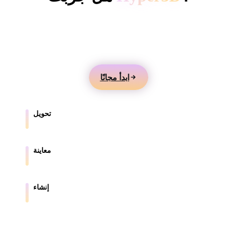
ComfyUI
أنشئ نماذج 3D من النصوص أو الصور، وعاينها عبر
الإنترنت، وصدّر الأصول للألعاب والمنتجات والواقع المعزز
الأنماط
والطباعة ثلاثية الأبعاد.
Abstract
Anime
Cartoon
Cel-Shaded
ابدأ مجانًا
Fantasy
Flat
Gothic
Hand-Painte
Industrial
Isometric
Low Poly
Medieval
تحويل
حوّل النماذج بين الصيغ المدعومة في المتصفح.
Minimalist
Modern
Organic
Photorealisti
معاينة
Pixel Art
Realistic
Retro
Stylized
افحص ملفات المصدر والملفات المحولة عبر الإنترنت.
Voxel
إنشاء
أنشئ أصول 3D جديدة من النصوص أو الصور.