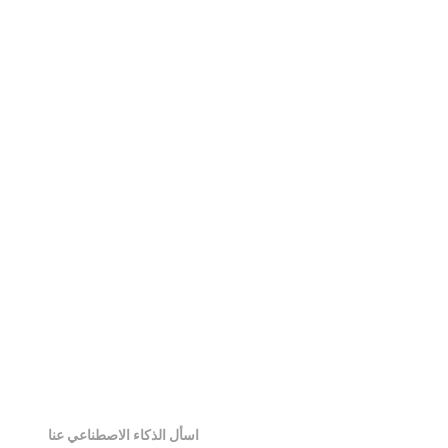
عارض STL
عارض 3MF
عارض DAE
عارض 3DS
عارض 3DM
عارض PLY
اسأل الذكاء الاصطناعي عنا