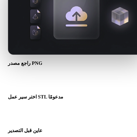
راجع مصدر PNG
تحقق مما إذا كان أصل PNG جاهزًا لسير العمل الهدف وما إذا كانت هناك
ملفات مرافقة مطلوبة.
اختر سير عمل STL مدعومًا
استخدم روابط المحولات ذات الصلة أو تابع في Hyper3D عندما يحتاج
التحويل إلى توليد بالذكاء الاصطناعي أو تصدير.
عاين قبل التصدير