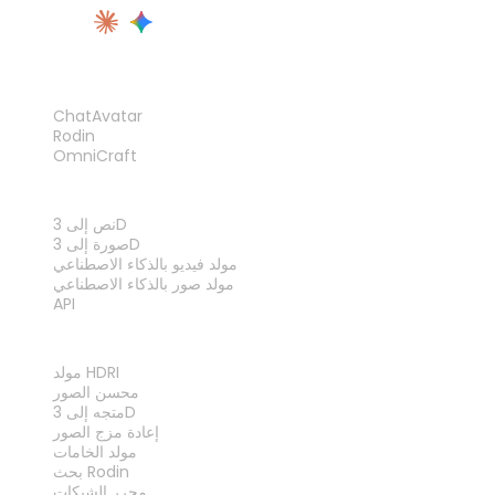
المنتج
ChatAvatar
Rodin
OmniCraft
الميزات
نص إلى 3D
صورة إلى 3D
مولد فيديو بالذكاء الاصطناعي
مولد صور بالذكاء الاصطناعي
API
الأدوات
مولد HDRI
محسن الصور
متجه إلى 3D
إعادة مزج الصور
مولد الخامات
بحث Rodin
محرر الشبكات