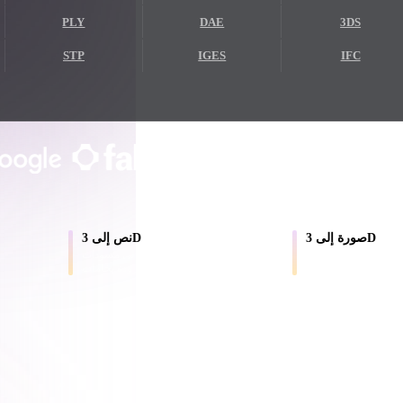
PLY
DAE
3DS
Game
n
Development
STP
IGES
IFC
ce
VR/AR
Mechanical
يثق به المبدعون والفرق
Engineering
حتى 200 ميغابايت
لا حاجة إلى حساب
معاينة محلية في المتصفح
ot
Maya
3DS Max
ComfyUI
صورة إلى 3D
نص إلى 3D
ت والمراجع إلى أصول
حوّل التعليمات النصية إلى مسودات
3D.
نماذج مزودة بخامات.
oon
Cel-Shaded
Fantasy
tric
Low Poly
Medieval
ذكاء الاصطناعي ثلاثي الأبعاد إلى مستوى جديد. يقدم Rodin Gen-2.5 الهندسة خلال نحو 4 ثوانٍ،