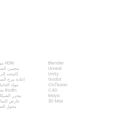
عارض FBX
عارض OBJ
عارض 3MF
عارض 3DS
الإضافات
الأدو
Blender
مولد HDRI
Unreal
محسن الصو
Unity
متجه إلى 3D
Godot
إعادة مزج الص
OV/Isaac
مولد الخام
C4D
بحث Rodin
Maya
محرر الشبكا
3D Max
عارض النما
محول الصي