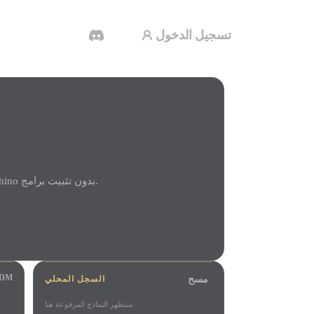
تسجيل الدخول
مولد الفيديو بالذكاء الاصطناعي
أنشئ مقاطع فيديو من نص أو صور بالذكاء
الاصطناعي.
افتح ملفات 3DM عبر الإنترنت باستخدام Hyper3D Viewer. عاين محليًا نماذج 3D لاستخدامات Rhino بدون تثبيت برامج.
محرر الشبكات ثلاثية الأبعاد
3DM
مسح
السجل المحلي
ستظهر النماذج المرفوعة هنا.