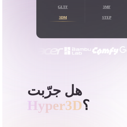
حالات الاستخدام
GLTF
3MF
3D Printing
Animatio
3DM
STEP
NFT Creation
E-commer
Jewelry
Metaverse
Design
الإضافات
Blender
Unity
Unreal
God
توليد 3D بالذكاء الاصطناعي من HYPER3D
الأنماط
هل جرّبت
Abstract
Anime
Cart
؟
Hyper3D
Hand-Painted
Industrial
Isome
أنشئ نماذج 3D من النصوص أو الصور وصدّرها للألعاب