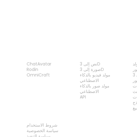
عارض STEP
عارض IFC
عارض DAE
عارض PLY
ات
الميزات
المنتج
نص إلى 3D
ChatAvatar
ر
صورة إلى 3D
Rodin
مولد فيديو بالذكاء
OmniCraft
ور
الاصطناعي
ات
مولد صور بالذكاء
الاصطناعي
ت
API
ذج
غ
قانوني
شروط الاستخدام
سياسة الخصوصية
سياسة التنفيذ