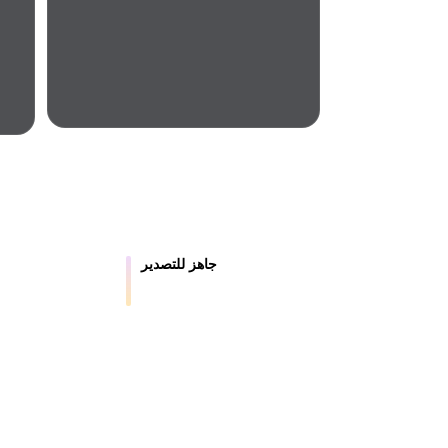
Automotive
Design
Character
Design
جاهز للتصدير
انقل الأصول إلى سير عمل Blender
حوّل صور المنتجا
21
وUnity وUnreal والواقع المعزز والطباعة.
Flat
Gothic
Minimalist
Modern
وصل ال