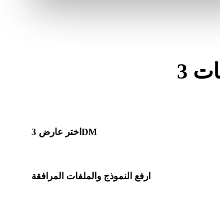
اختر عارض 3DM
ارفع النموذج والملفات المرافقة
اسحب ملف النموذج الرئيسي. في مسارات OBJ وGLTF وDAE وما يشابهها، أرفق ملفات المواد
والثنائيات والخامات.