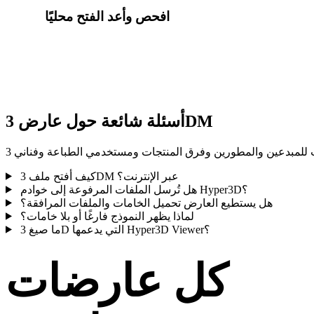
افحص وأعد الفتح محليًا
 ثم أعد فتح الرفعات الأخيرة من سجل المتصفح المحلي على هذا
الجهاز.
أسئلة شائعة حول عارض 3DM
كيف أفتح ملف 3DM عبر الإنترنت؟
هل تُرسل الملفات المرفوعة إلى خوادم Hyper3D؟
هل يستطيع العارض تحميل الخامات والملفات المرافقة؟
لماذا يظهر النموذج فارغًا أو بلا خامات؟
ما صيغ 3D التي يدعمها Hyper3D Viewer؟
كل عارضات