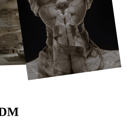
ما يمكنك فحصه في عارض M
يجب أن يكون ا