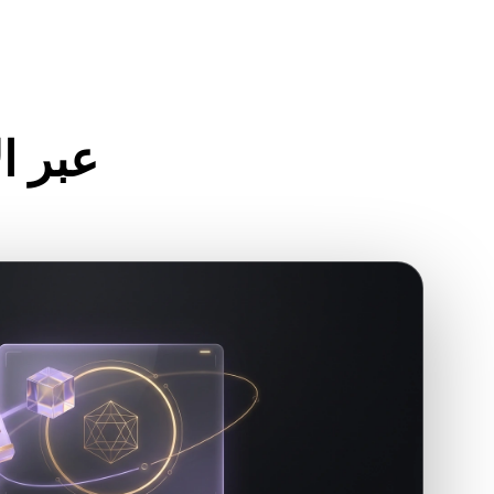
كيفية فتح ملفا