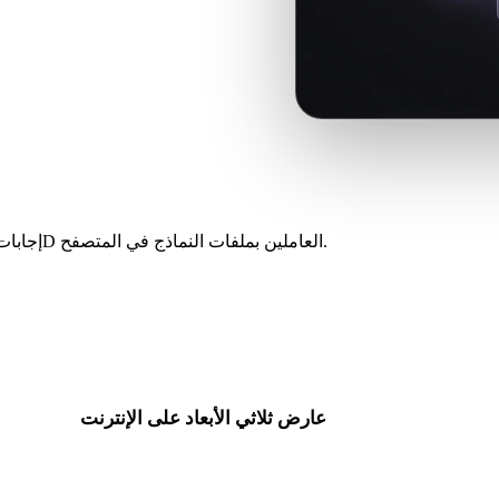
دوّر وكبّر وأعد ضبط المعاينة،
إجابات للمبدعين والمطورين وفرق المنتجات ومستخدمي الطباعة وفناني 3D العاملين بملفات النماذج في المتصفح.
عارض ثلاثي الأبعاد على الإنترنت
ثمانية عارضات ذات صلة محددة لسير 3DM.