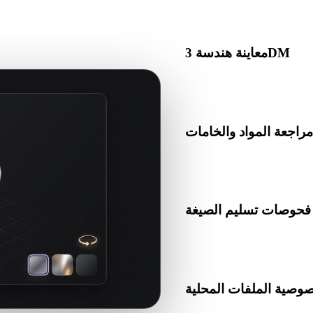
التوليد بالذكاء الاصطناعي.
معاينة هندسة 3DM
افتح أصول 3DM في المتصفح للتحقق من ظهور الشبكة والمقياس والاتجاه وبنية المشهد
الأساسية.
راجعة المواد والخامات
ما تشير الصيغة إليها، ثم تحقق
فحوصات تسليم الصيغة
نقل الملفات إلى Blender أو Unity أو Unreal Engine أو أدوات CAD أو
وصية الملفات المحلية
جل الجهاز المحلي دون إنشاء