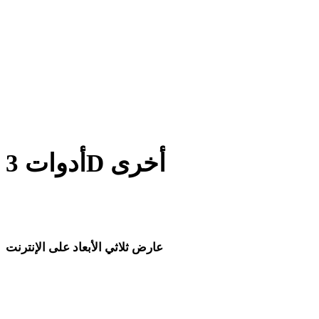
من GCODE إلى STL
من PNG إلى STL
من JPG إلى STL
Show 8 more
أدوات 3D أخرى
افحص الأصول الأصلية أو المحولة في عارضات 3D ذات الصلة قبل
استيرادها إلى سير العمل التالي.
عارض ثلاثي الأبعاد على الإنترنت
ثمانية عارضات ذات صلة محددة لهذه صفحة التحويل.
عارض 3DM