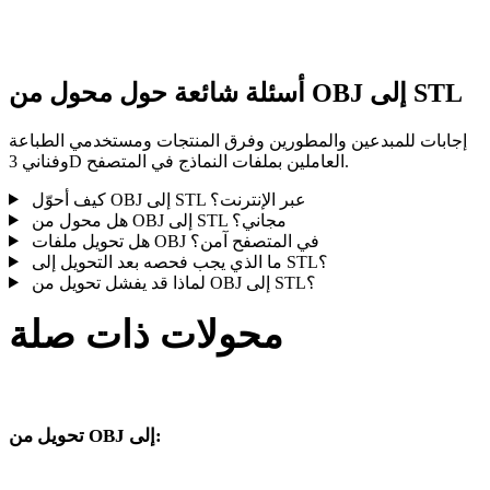
النتيجة قبل النشر أو التسليم.
أسئلة شائعة حول محول من OBJ إلى STL
إجابات للمبدعين والمطورين وفرق المنتجات ومستخدمي الطباعة
وفناني 3D العاملين بملفات النماذج في المتصفح.
كيف أحوّل OBJ إلى STL عبر الإنترنت؟
هل محول من OBJ إلى STL مجاني؟
هل تحويل ملفات OBJ في المتصفح آمن؟
ما الذي يجب فحصه بعد التحويل إلى STL؟
لماذا قد يفشل تحويل من OBJ إلى STL؟
محولات ذات صلة
تابع مسارات تحويل OBJ وSTL المنشورة كصفحات تحويل مدعومة.
تحويل من OBJ إلى:
صيغ هدف أخرى متاحة من محدد OBJ.