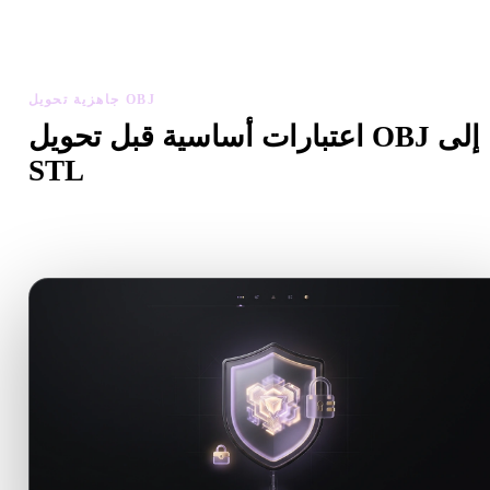
ص مقياس النموذج المحول واتجاهه وظهور الهندسة ومشاكل المواد،
ثم نزّل النتيجة.
جاهزية تحويل OBJ
اعتبارات أساسية قبل تحويل OBJ إلى
STL
استخدم هذه الفحوصات لتجنب المفاجآت عند الانتقال من .OBJ إلى
.STL.