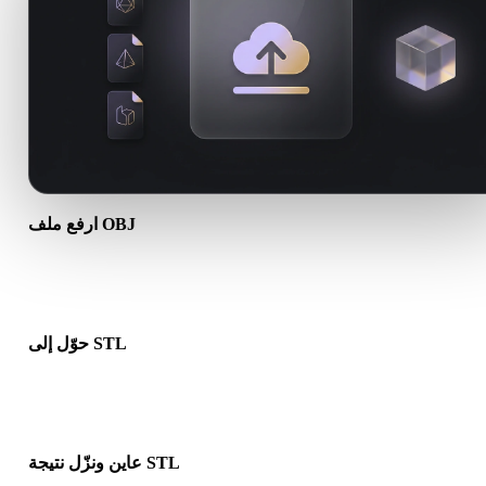
ارفع ملف OBJ
اختر ملف .OBJ من جهازك. إذا كانت الصيغة تشير إلى خامات أو ملفات
مرافقة، فارفعها معًا.
حوّل إلى STL
شغّل التحويل في المتصفح لإنشاء ملف .STL لمسار 3D أو الطباعة أو
الويب أو AR أو الألعاب التالي.
عاين ونزّل نتيجة STL