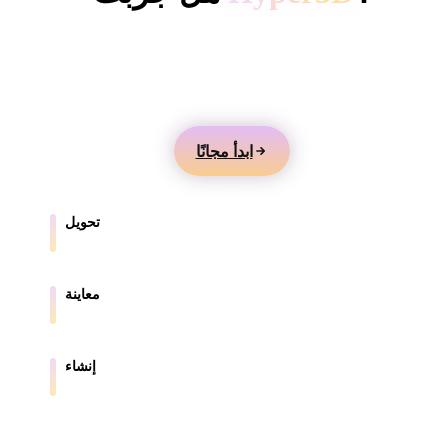
ComfyUI
أنشئ نماذج 3D من النصوص أو الصور، وعاينها عبر
الإنترنت، وصدّر الأصول للألعاب والمنتجات والواقع المعزز
الأنماط
والطباعة ثلاثية الأبعاد.
Abstract
Anime
Cartoon
Cel-Shaded
ابدأ مجانًا
Fantasy
Flat
Gothic
Hand-Painte
Industrial
Isometric
Low Poly
Medieval
تحويل
حوّل النماذج بين الصيغ المدعومة في المتصفح.
Minimalist
Modern
Organic
Photorealisti
معاينة
Pixel Art
Realistic
Retro
Stylized
افحص ملفات المصدر والملفات المحولة عبر الإنترنت.
Voxel
إنشاء
أنشئ أصول 3D جديدة من النصوص أو الصور.