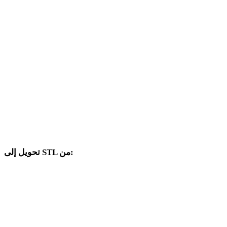
من OBJ إلى FBX
من OBJ إلى USDZ
من OBJ إلى GLB
من OBJ إلى GLTF
من OBJ إلى PLY
من OBJ إلى DAE
تحويل إلى STL من:
صيغ مصدر أخرى يتضمن محدد الهدف فيها STL.
من FBX إلى STL
من USDZ إلى STL