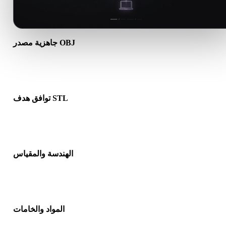
جاهزية مصدر OBJ
تأكد من أن ملف OBJ يفتح بشكل صحيح ويتضمن أي مواد أو خامات أو
بيانات ثنائية مرافقة مطلوبة.
توافق هدف STL
تأكد من أن STL مقبول في التطبيق أو المحرك أو برنامج التقطيع أو
عارض AR أو مسار الإنتاج الهدف.
الهندسة والمقياس
عاين النتيجة للتحقق من المقياس والاتجاه وظهور الشبكة والاتجاهات
وعدد الكائنات المتوقع.
المواد والخامات
د تبسط بعض التحويلات المواد أو مراجع الخامات الخارجية، لذا افحص