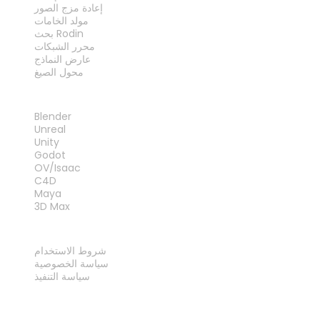
إعادة مزج الصور
مولد الخامات
بحث Rodin
محرر الشبكات
عارض النماذج
محول الصيغ
الإضافات
Blender
Unreal
Unity
Godot
OV/Isaac
C4D
Maya
3D Max
قانوني
شروط الاستخدام
سياسة الخصوصية
سياسة التنفيذ
اتصل بنا