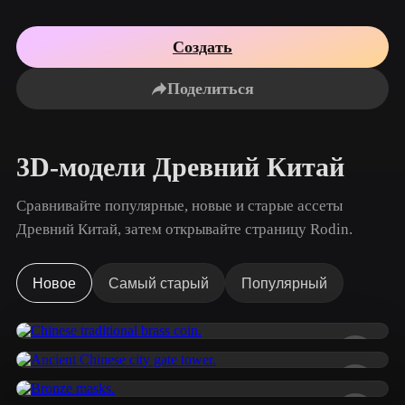
Сценарии Использования
AI-ремикс изображений
Генератор AI HDRI
Редактор 3D-мешей
3D Printing
Animation
Создать
AI-улучшение изображений
Поисковик 3D-моделей
Game
Automotive
Генератор AI-текстур
Конвертер SVG в 3D
Development
Design
Поделиться
NFT Creation
E-commerce
Character
3D-модели Древний Китай
VR/AR
Design
Metaverse
Jewelry Design
Сравнивайте популярные, новые и старые ассеты
Древний Китай, затем открывайте страницу Rodin.
Mechanical
Engineering
Новое
Самый старый
Популярный
Плагины
Blender
Unity
Unreal
ahaaa
73 лайков
Godot
Maya
3DS Max
张 展
371 лайков