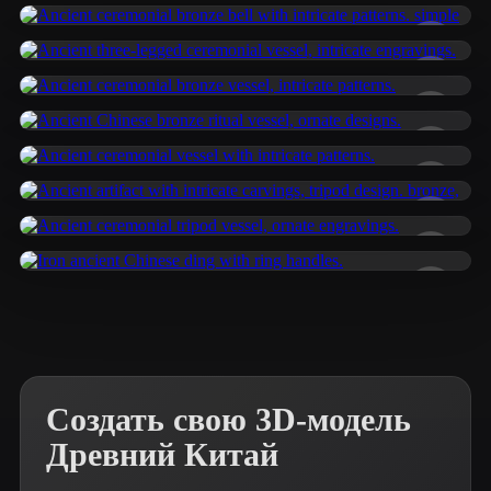
ComfyUI
asd
113 лайков
Gruber Bruno
32 лайков
21
Стили
liulei8
18 лайков
Abstract
Anime
Cartoon
Cel-Shaded
Goh Ben
16 лайков
周 新程
10 лайков
Fantasy
Flat
Gothic
Hand-Painted
孙 轶夫
13 лайков
Industrial
Isometric
Low Poly
Medieval
星幻Annie
16 лайков
王 杰
8 лайков
Minimalist
Modern
Organic
Photorealistic
T-BOY
5 лайков
Pixel Art
Realistic
Retro
Stylized
Voxel
Создать свою 3D-модель
Древний Китай