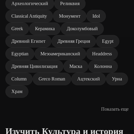
Археологический
Реликвия
Classical Antiquity
Монумент
Idol
Greek
Керамика
Доколумбовый
Древний Египет
Древняя Греция
Egypt
Egyptian
Мезоамериканский
Headdress
Древняя Цивилизация
Маска
Колонна
Column
Greco Roman
Ацтекский
Урна
Храм
Показать еще
Изучить Культура и история