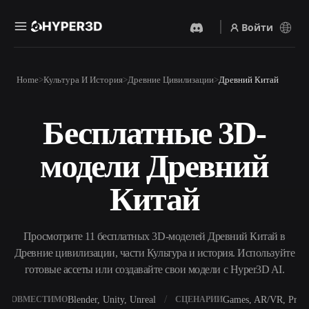
Войти
Продукты
Home
Культура И История
Древние Цивилизации
Древний Китай
Функции
Rodin
ChatAvatar
API
Бесплатные 3D-
Изображение В 3D
Текст В 3D
Цены
Загрузите изображение и
От текстового запроса к 3D-
получите 3D-объект
модели Древний
объекту — мгновенно.
мгновенно.
Ресурсы
AI-Видеогенератор
AI-Генератор Изображений
Китай
Создавайте видео из текста
Генерируйте
или изображений с
высококачественные визуал
помощью ИИ.
по простому запросу.
Сообщество
Просмотрите 11 бесплатных 3D-моделей Древний Китай в
API
Древние цивилизации, части Культура и история. Используйте
Встройте наш креативный
ИИ в своё приложение или
готовые ассеты или создавайте свои модели с Hyper3D AI.
История
Исследования
Блог
рабочий процесс.
OmniCraft
Blender, Unity, Unreal
Games, AR/VR, Print
СОВМЕСТИМО
СЦЕНАРИИ