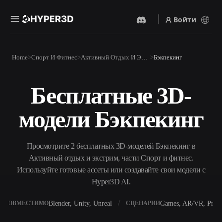
Войти
Продукты
Home
Спорт И Фитнес
Активный Отдых И Экстрим
Бэкпекинг
Функции
Rodin
ChatAvatar
API
Бесплатные 3D-
Изображение В 3D
Текст В 3D
Цены
Загрузите изображение и
От текстового запроса к 3D-
получите 3D-объект
модели Бэкпекинг
объекту — мгновенно.
мгновенно.
Ресурсы
AI-Видеогенератор
AI-Генератор Изображений
Создавайте видео из текста
Генерируйте
Просмотрите 2 бесплатных 3D-моделей Бэкпекинг в
или изображений с
высококачественные визуал
помощью ИИ.
по простому запросу.
Активный отдых и экстрим, части Спорт и фитнес.
Сообщество
Используйте готовые ассеты или создавайте свои модели с
API
Hyper3D AI.
Встройте наш креативный
ИИ в своё приложение или
История
Исследования
Блог
рабочий процесс.
Blender, Unity, Unreal
Games, AR/VR, Print
СОВМЕСТИМО
СЦЕНАРИИ
OmniCraft