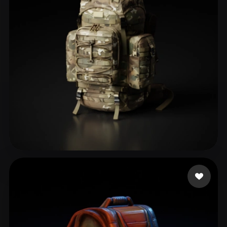
ComfyUI
21
Стили
Abstract
Anime
Cartoon
Cel-Shaded
Fantasy
Flat
Gothic
Hand-Painted
Industrial
Isometric
Low Poly
Medieval
Minimalist
Modern
Organic
Photorealistic
Pixel Art
Realistic
Retro
Stylized
ToG
65 лайков
Voxel