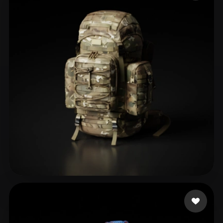
ComfyUI
21
Stile
Abstract
Anime
Cartoon
Cel-Shaded
Fantasy
Flat
Gothic
Hand-Painted
Industrial
Isometric
Low Poly
Medieval
Minimalist
Modern
Organic
Photorealistic
Pixel Art
Realistic
Retro
Stylized
Voxel
ToG
65 Likes