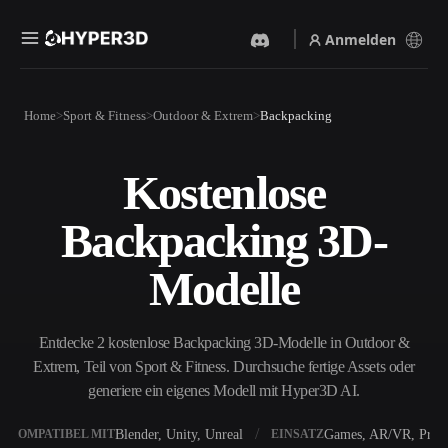
Anmelden
Produkte
Home
Sport & Fitness
Outdoor & Extrem
Backpacking
Funktionen
Rodin
ChatAvatar
API
Kostenlose
Bild Zu 3D
Text Zu 3D
Preise
Bild hochladen, sofort ein
Vom Text-Prompt zum 3D-
Backpacking 3D-
3D-Objekt erhalten.
Objekt — im Handumdrehen.
Ressourcen
KI-Bildgenerator
KI-Videogenerator
Modelle
Generiere hochwertige
Erstelle Videos aus Text oder
Visuals aus einem einfachen
Bildern mit KI.
Prompt.
Community
Entdecke 2 kostenlose Backpacking 3D-Modelle in Outdoor &
API
Extrem, Teil von Sport & Fitness. Durchsuche fertige Assets oder
Binde unsere kreative KI in
deine App oder deinen
generiere ein eigenes Modell mit Hyper3D AI.
Story
Forschung
Blog
Workflow ein.
OmniCraft
Blender, Unity, Unreal
Games, AR/VR, Print
KOMPATIBEL MIT
EINSATZ