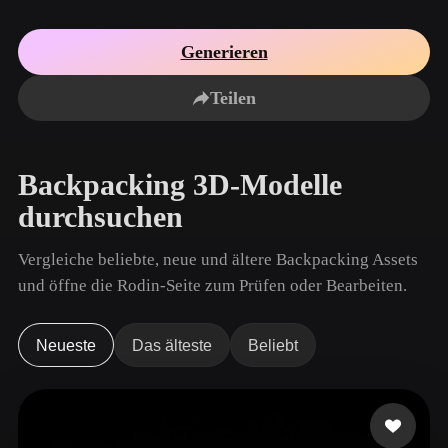
Anwendungsfälle
KI-Bild-Remix
KI-HDRI-Generator
3D-Mesh-Editor
3D Printing
Animation
Generieren
KI-Bildverbesserer
3D-Modellsuchmaschine
Game
Automotive
KI-Texturengenerator
SVG-zu-3D-Konverter
Development
Design
Teilen
NFT Creation
E-commerce
Character
Backpacking 3D-Modelle
VR/AR
Design
durchsuchen
Metaverse
Jewelry Design
Vergleiche beliebte, neue und ältere Backpacking Assets
Mechanical
Engineering
und öffne die Rodin-Seite zum Prüfen oder Bearbeiten.
Plug-Ins
Neueste
Das älteste
Beliebt
Blender
Unity
Unreal
Godot
Maya
3DS Max