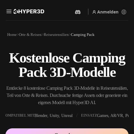
Anmelden
Produkte
Home
Orte & Reisen
Reiseutensilien
Camping Pack
Funktionen
Rodin
ChatAvatar
API
Kostenlose Camping
Bild Zu 3D
Text Zu 3D
Preise
Bild hochladen, sofort ein
Vom Text-Prompt zum 3D-
Pack 3D-Modelle
3D-Objekt erhalten.
Objekt — im Handumdrehen.
Ressourcen
KI-Bildgenerator
KI-Videogenerator
Generiere hochwertige
Erstelle Videos aus Text oder
Entdecke 8 kostenlose Camping Pack 3D-Modelle in Reiseutensilien,
Visuals aus einem einfachen
Bildern mit KI.
Prompt.
Teil von Orte & Reisen. Durchsuche fertige Assets oder generiere ein
Community
eigenes Modell mit Hyper3D AI.
API
Binde unsere kreative KI in
deine App oder deinen
Blender, Unity, Unreal
Games, AR/VR, Print
KOMPATIBEL MIT
EINSATZ
Story
Forschung
Blog
Workflow ein.
OmniCraft