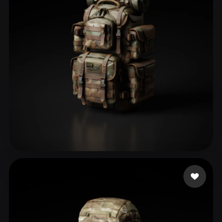
ComfyUI
21
Stile
Abstract
Anime
Cartoon
Cel-Shaded
Fantasy
Flat
Gothic
Hand-Painted
Industrial
Isometric
Low Poly
Medieval
Minimalist
Modern
Organic
Photorealistic
Pixel Art
Realistic
Retro
Stylized
Sayavedra alejandro
76 Likes
Voxel