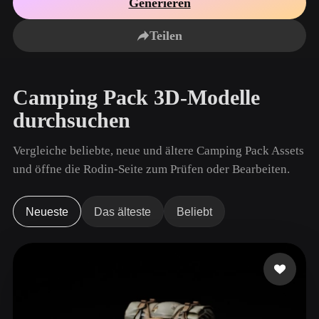
Generieren
Anwendungsfälle
KI-Bild-Remix
KI-HDRI-Generator
3D-Mesh-Editor
3D Printing
Animation
Teilen
KI-Bildverbesserer
3D-Modellsuchmaschine
Game
Automotive
KI-Texturengenerator
SVG-zu-3D-Konverter
Development
Design
Camping Pack 3D-Modelle
NFT Creation
E-commerce
durchsuchen
Character
VR/AR
Design
Vergleiche beliebte, neue und ältere Camping Pack Assets
Metaverse
Jewelry Design
und öffne die Rodin-Seite zum Prüfen oder Bearbeiten.
Mechanical
Engineering
Neueste
Das älteste
Beliebt
Plug-Ins
Blender
Unity
Unreal
Godot
Maya
3DS Max