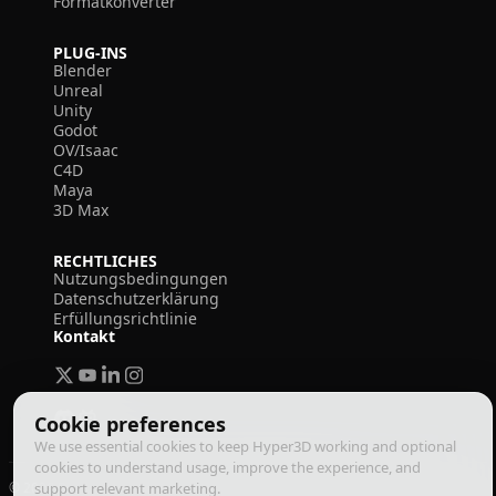
Formatkonverter
PLUG-INS
Blender
Unreal
Unity
Godot
OV/Isaac
C4D
Maya
3D Max
RECHTLICHES
Nutzungsbedingungen
Datenschutzerklärung
Erfüllungsrichtlinie
Kontakt
Cookie preferences
We use essential cookies to keep Hyper3D working and optional
cookies to understand usage, improve the experience, and
© 2026 Deemos Corporation. Alle Rechte vorbehalten
support relevant marketing.