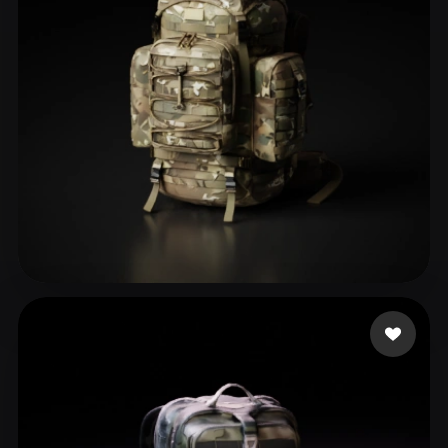
ToG
65 likes