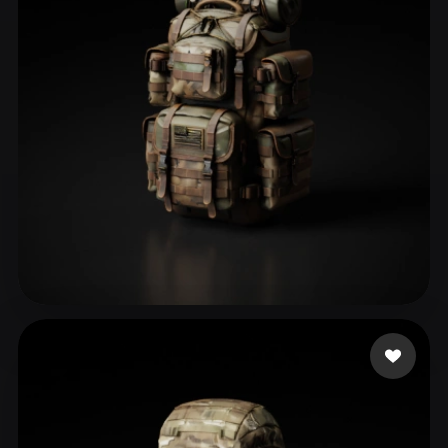
ComfyUI
21
Styles
Abstract
Anime
Cartoon
Cel-Shaded
Fantasy
Flat
Gothic
Hand-Painted
Industrial
Isometric
Low Poly
Medieval
Minimalist
Modern
Organic
Photorealistic
Pixel Art
Realistic
Retro
Stylized
Sayavedra alejandro
76 likes
Voxel