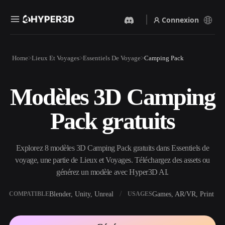
Connexion
Produits
Home
Lieux Et Voyages
Essentiels De Voyage
Camping Pack
Fonctionnalités
Rodin
ChatAvatar
API
Modèles 3D Camping
Image Vers 3D
Texte Vers 3D
Tarifs
Importez une image, obtenez
Du prompt textuel à l'objet
Pack gratuits
un objet 3D instantanément.
3D — instantanément.
Ressources
Générateur D’images IA
Générateur Vidéo IA
Générez des visuels de haute
Créez des vidéos à partir de
Explorez 8 modèles 3D Camping Pack gratuits dans Essentiels de
qualité à partir d'un simple
texte ou d'images avec l'IA.
prompt.
voyage, une partie de Lieux et Voyages. Téléchargez des assets ou
Communauté
générez un modèle avec Hyper3D AI.
API
Intégrez notre IA créative à
votre application ou votre
Blender, Unity, Unreal
Games, AR/VR, Print
COMPATIBLE
USAGES
Histoire
Recherche
Blog
workflow.
OmniCraft