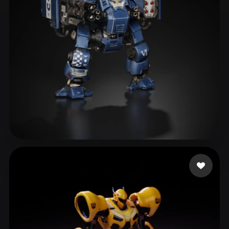
ComfyUI
21
Стили
Abstract
Anime
Cartoon
Cel-Shaded
Fantasy
Flat
Gothic
Hand-Painted
Industrial
Isometric
Low Poly
Medieval
Minimalist
Modern
Organic
Photorealistic
eEhyQx
313 лайков
Pixel Art
Realistic
Retro
Stylized
Voxel