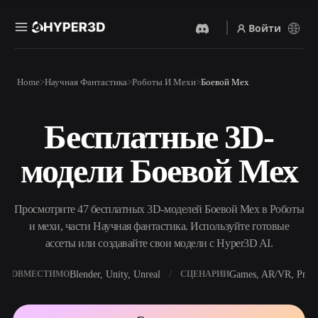
Войти
Продукты
Home
Научная Фантастика
Роботы И Мехи
Боевой Мех
Функции
Rodin
ChatAvatar
API
Бесплатные 3D-
Изображение В 3D
Текст В 3D
Цены
Загрузите изображение и
От текстового запроса к 3D-
получите 3D-объект
модели Боевой Мех
объекту — мгновенно.
мгновенно.
Ресурсы
AI-Видеогенератор
AI-Генератор Изображений
Создавайте видео из текста
Генерируйте
Просмотрите 47 бесплатных 3D-моделей Боевой Мех в Роботы
или изображений с
высококачественные визуал
помощью ИИ.
по простому запросу.
и мехи, части Научная фантастика. Используйте готовые
Сообщество
ассеты или создавайте свои модели с Hyper3D AI.
API
Встройте наш креативный
ИИ в своё приложение или
Blender, Unity, Unreal
Games, AR/VR, Print
СОВМЕСТИМО
СЦЕНАРИИ
История
Исследования
Блог
рабочий процесс.
OmniCraft