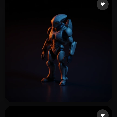
leo super
15 лайков