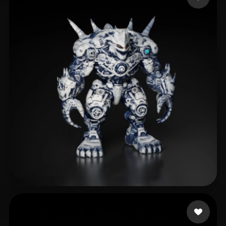
Ivony Renáta
21 лайков