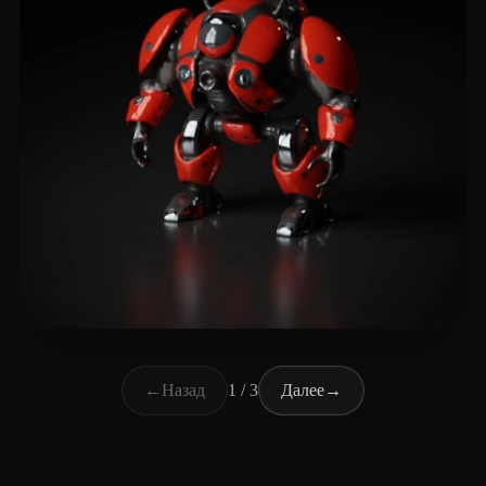
Boddison Connor
19 лайков
←
Назад
1 / 3
Далее
→