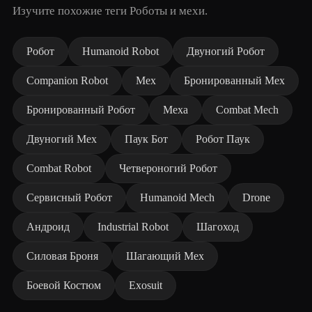
Изучите похожие теги Роботы и мехи.
Робот
Humanoid Robot
Двуногий Робот
Companion Robot
Мех
Бронированный Мех
Бронированный Робот
Меха
Combat Mech
Двуногий Мех
Паук Бот
Робот Паук
Combat Robot
Четвероногий Робот
Сервисный Робот
Humanoid Mech
Drone
Андроид
Industrial Robot
Шагоход
Силовая Броня
Шагающий Мех
Боевой Костюм
Exosuit