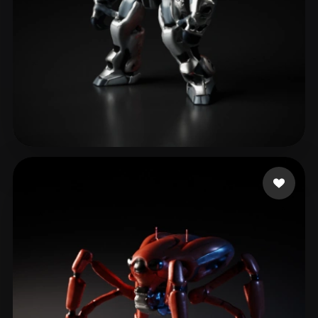
Zheng fu-hung
58 лайков