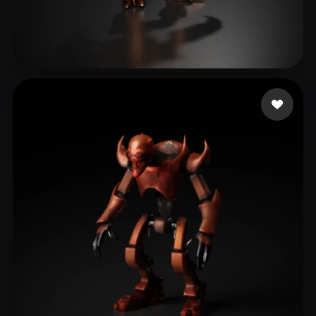
Arora Jatinder
6 лайков