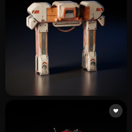
Ai AnybodyCanDoit
26 лайков