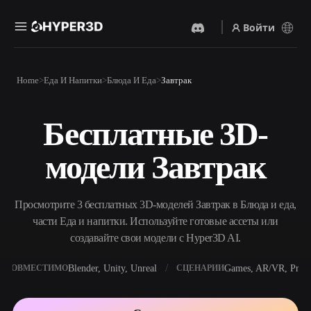
Войти
Продукты
Home
Еда И Напитки
Блюда И Еда
Завтрак
Функции
Rodin
ChatAvatar
API
Бесплатные 3D-
Изображение В 3D
Текст В 3D
Цены
Загрузите изображение и
От текстового запроса к 3D-
получите 3D-объект
модели Завтрак
объекту — мгновенно.
мгновенно.
Ресурсы
AI-Видеогенератор
AI-Генератор Изображений
Создавайте видео из текста
Генерируйте
Просмотрите 3 бесплатных 3D-моделей Завтрак в Блюда и еда,
или изображений с
высококачественные визуал
помощью ИИ.
по простому запросу.
части Еда и напитки. Используйте готовые ассеты или
Сообщество
создавайте свои модели с Hyper3D AI.
API
Встройте наш креативный
ИИ в своё приложение или
Blender, Unity, Unreal
Games, AR/VR, Print
СОВМЕСТИМО
СЦЕНАРИИ
История
Исследования
Блог
рабочий процесс.
OmniCraft