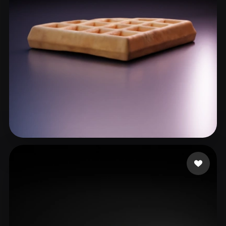
ComfyUI
21
Стили
Abstract
Anime
Cartoon
Cel-Shaded
Fantasy
Flat
Gothic
Hand-Painted
Industrial
Isometric
Low Poly
Medieval
Minimalist
Modern
Organic
Photorealistic
Saini Shubham
81 лайков
Pixel Art
Realistic
Retro
Stylized
Voxel