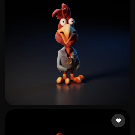
george.aytoun@mccann.com
5 лайков