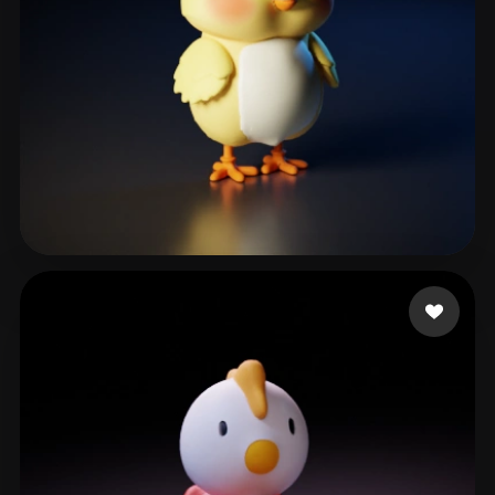
tech23
171 лайков