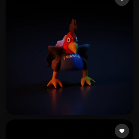
developAR
3 лайков