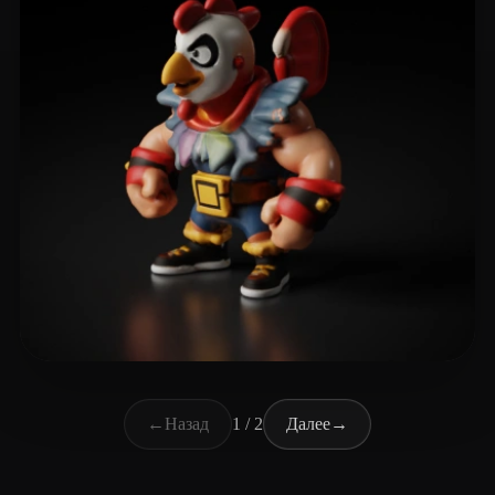
dodi_kenobi
11 лайков
←
Назад
1 / 2
Далее
→