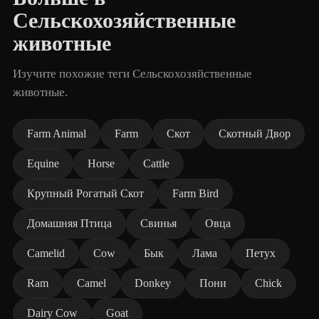
Сельскохозяйственные
животные
Изучите похожие теги Сельскохозяйственные
животные.
Farm Animal
Farm
Скот
Скотный Двор
Equine
Horse
Cattle
Крупный Рогатый Скот
Farm Bird
Домашняя Птица
Свинья
Овца
Camelid
Cow
Бык
Лама
Петух
Ram
Camel
Donkey
Пони
Chick
Dairy Cow
Goat