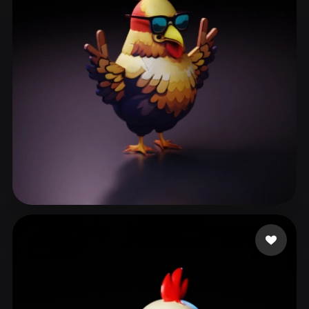
ComfyUI
21
Стили
Abstract
Anime
Cartoon
Cel-Shaded
Fantasy
Flat
Gothic
Hand-Painted
Industrial
Isometric
Low Poly
Medieval
Minimalist
Modern
Organic
Photorealistic
Pixel Art
Realistic
Retro
Stylized
Protection
97 лайков
Voxel