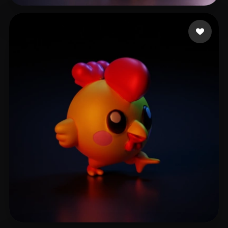
svetlichny tal
15 лайков