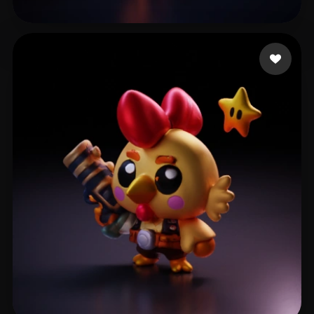
dimebagv
9 лайков