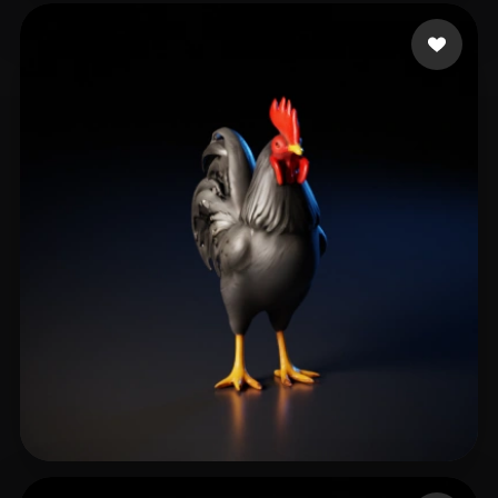
svetlichny tal
16 лайков
chiso mister
25 лайков