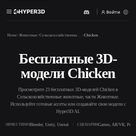
Войти
Продукты
Home
Животные
Сельскохозяйственные Животные
Chicken
Функции
Rodin
ChatAvatar
API
Бесплатные 3D-
Изображение В 3D
Текст В 3D
Цены
Загрузите изображение и
От текстового запроса к 3D-
получите 3D-объект
модели Chicken
объекту — мгновенно.
мгновенно.
Ресурсы
AI-Видеогенератор
AI-Генератор Изображений
Создавайте видео из текста
Генерируйте
Просмотрите 23 бесплатных 3D-моделей Chicken в
или изображений с
высококачественные визуал
помощью ИИ.
по простому запросу.
Сельскохозяйственные животные, части Животные.
Сообщество
Используйте готовые ассеты или создавайте свои модели с
API
Hyper3D AI.
Встройте наш креативный
ИИ в своё приложение или
История
Исследования
Блог
рабочий процесс.
Blender, Unity, Unreal
Games, AR/VR, Print
СОВМЕСТИМО
СЦЕНАРИИ
OmniCraft