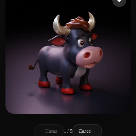
macja
35 лайков
←
Назад
1 / 5
Далее
→