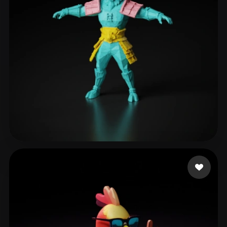
xcvs
112 лайков