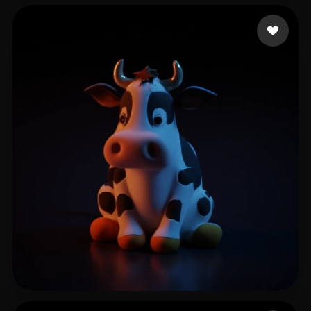
dapadovan
33 лайков