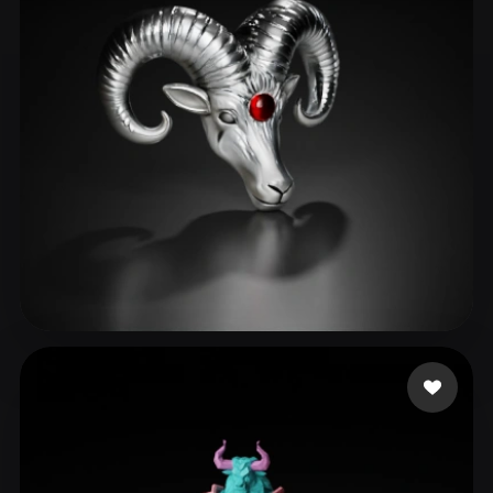
WML
68 лайков