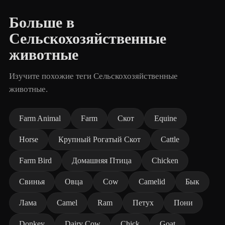
Больше в
Сельскохозяйственные
животные
Изучите похожие теги Сельскохозяйственные
животные.
Farm Animal
Farm
Скот
Equine
Horse
Крупный Рогатый Скот
Cattle
Farm Bird
Домашняя Птица
Chicken
Свинья
Овца
Cow
Camelid
Бык
Лама
Camel
Ram
Петух
Пони
Donkey
Dairy Cow
Chick
Goat