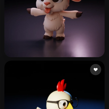
vita-mink
272 лайков