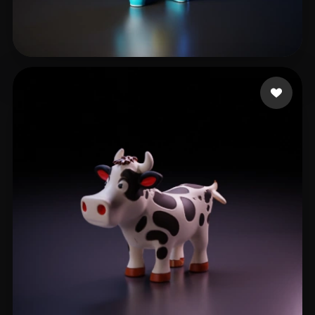
厘 析
52 лайков