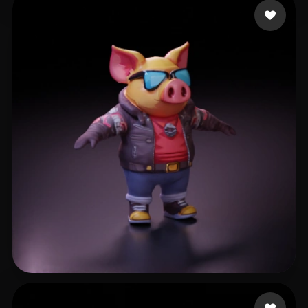
mindtomatter
39 лайков
Dragon Monkey
68 лайков