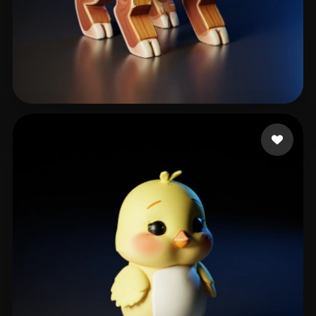
844907
124 лайков