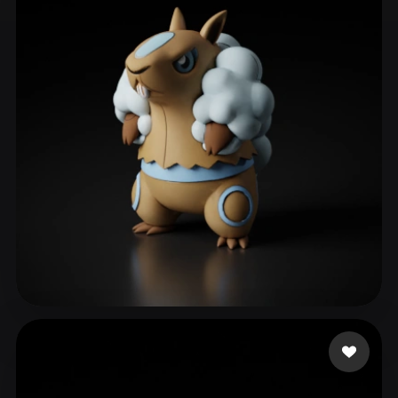
ComfyUI
21
Стили
Abstract
Anime
Cartoon
Cel-Shaded
Fantasy
Flat
Gothic
Hand-Painted
Industrial
Isometric
Low Poly
Medieval
Minimalist
Modern
Organic
Photorealistic
Pixel Art
Realistic
Retro
Stylized
Voxel
Geferson da Conceiçã
32 лайков