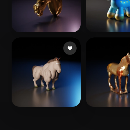
Choron Casey
11 лайков
Ghost Pale
45 л
Valencia Ramon
11 лайков
3093849176@q