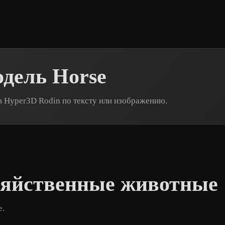
одель Horse
в Hyper3D Rodin по тексту или изображению.
зяйственные животные
е.