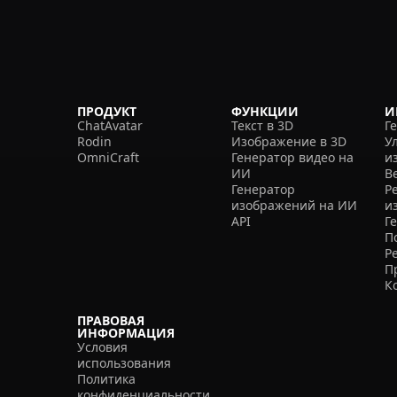
ПРОДУКТ
ФУНКЦИИ
И
ChatAvatar
Текст в 3D
Г
Rodin
Изображение в 3D
У
OmniCraft
Генератор видео на
и
ИИ
В
Генератор
Р
изображений на ИИ
и
API
Г
П
Р
П
К
ПРАВОВАЯ
ИНФОРМАЦИЯ
Условия
использования
Политика
конфиденциальности