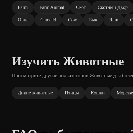
Farm
Farm Animal
Скот
Скотный Двор
Овца
Camelid
Cow
Бык
Ram
C
Изучить Животные
Просмотрите другие подкатегории Животные для боле
Дикие животные
Птицы
Кошки
Морска