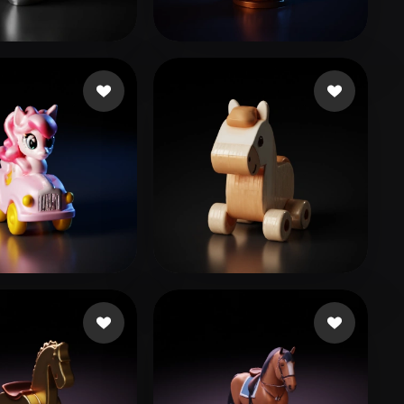
Stylized
Voxel
005114@qq.com
119 лайков
toro luigi
116 лайков
ground
23 лайков
gepij40725
24 лайков