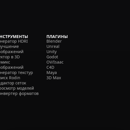
НСТРУМЕНТЫ
ПЛАГИНЫ
енератор HDRI
Blender
лучшение
Unreal
зображений
Unity
ектор в 3D
Godot
емикс
OV/Isaac
зображений
C4D
енератор текстур
Maya
оиск Rodin
3D Max
едактор сеток
росмотр моделей
онвертер форматов