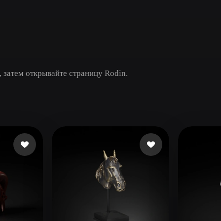
Game
n
Development
ce
VR/AR
Mechanical
, затем открывайте страницу Rodin.
Engineering
ot
Maya
3DS Max
ComfyUI
oon
Cel-Shaded
Fantasy
tric
Low Poly
Medieval