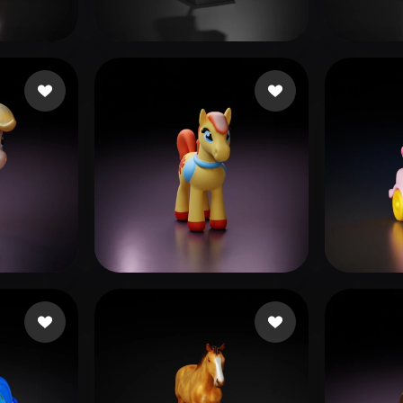
 Art
Realistic
Retro
click
30 лайков
xfree.mindx
30 лайков
fkx2
background
17 лайков
back