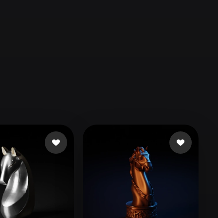
Automotive
Design
Character
Design
21
Flat
Gothic
Minimalist
Modern