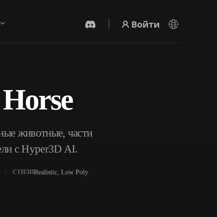
Войти
ы
 Horse
AI-Видеогенератор
Создавайте видео из текста или
изображений с помощью ИИ.
ные животные, части
ели с Hyper3D AI.
Realistic, Low Poly
СТИЛИ
Редактор 3D-мешей