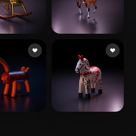
17 лайков
Hank
32 лайков
e3D
6 лайков
Andal Thomas
9 лайков