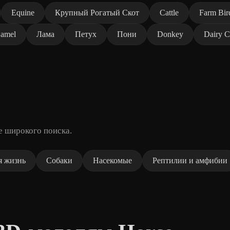
Equine
Крупный Рогатый Скот
Cattle
Farm Bir
amel
Лама
Петух
Пони
Donkey
Dairy 
е широкого поиска.
я жизнь
Собаки
Насекомые
Рептилии и амфибии