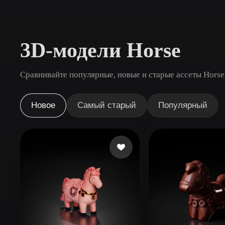
Сценарии Использования
3D Printing
Animatio
3D-модели Horse
NFT Creation
E-commer
Jewelry
Metaverse
Сравнивайте популярные, новые и старые ассеты Horse
Design
Плагины
Новое
Самый старый
Популярный
Blender
Unity
Unreal
God
Стили
Abstract
Anime
Cart
Hand-Painted
Industrial
Isome