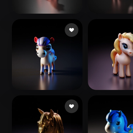
Organic
Photorealistic
Pixel
123
31 лайков
901w2g2@lhbp.
Zhonghua Bu
14 лайков
Tarik
38 лайков