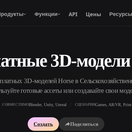
API
Цены
Продукты
Функции
Ресурс
атные 3D-модели
Текст В 3D
От текстового запроса к 3D-объекту —
мгновенно.
платных 3D-моделей Horse в Сельскохозяйствен
API
Встройте наш креативный ИИ в своё
зуйте готовые ассеты или создавайте свои мод
приложение или рабочий процесс.
Blender, Unity, Unreal
Games, AR/VR, Print
СОВМЕСТИМО
СЦЕНАРИИ
р AI-текстур
Поисковик 3D-моделей
Создать
Поделиться
ор AI HDRI
Конвертер SVG в 3D