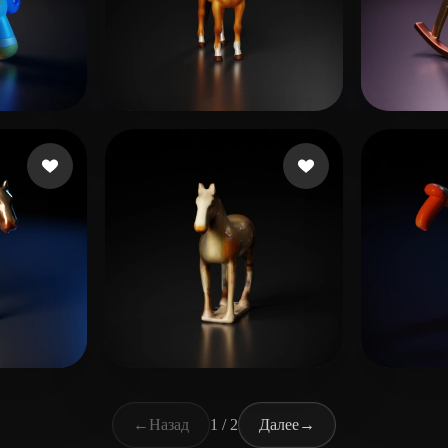
айков
Lamptey Yestin
48 лайков
hcho
q.com
3 лайков
123
9 лайков
MSag
←
Назад
1 / 2
Далее
→